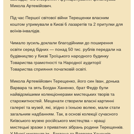
Микола Артемійович.
Під час Першої світової війни Терещенки власним
коштом утримували в Києві 6 лазаретів та 2 притулки для
воїнів-інвалідів.
Чимало зусиль доклали благодійники до поширення
освіти серед бідних — понад 50 тис. рублів передали на
будівництво у Києві Троїцького народного будинку
Товариства грамотності та Народної аудиторії
Товариства сприяння початковій освіті.
Микола Артеміійович Терещенко, його син Іван, донька
Варвара та зять Богдан Ханенко, брат Федір були
найвідомішими колекціонерами мистецьких творів та
старожитностей. Меценати створили власні картинні
галереї та музей, які, згідно з їхньою волею, мали стати
загальним надбанням. Так, в основі колекції сучасного
Київського музею російського мистецтва – кращі
мистецькі зразки з приватних зібрань родини Терещенків.
У Музеї мистецтв ім...Богдана та Варвари Ханенків