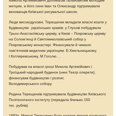
Микола Артемійовичч допомагав талановитим молодим
митцям, а його сини Іван та Олександр підтримували
вихованців Київської рисувальної школи.
Люди високодуховні, Терещенки вкладали власні кошти у
будівництво українських храмів: у Глухові побудували
Трьох-Анастасіївську церкву, в Києві – Покровську церкву
на Солом’янці й Святомиколаївський собор у
Покровському монастирі. Фінансували й чимало
пам’ятників видатним українцям: Б.Хмельницькому,
І.Котляревському, М.Гоголю…
Побудував на власні гроші Микола Артемійович і
Троїцький народний будинок (нині Театр оперети);
фінансував будівництво і розпис
Володимирського собору.
Родина Терещенків підтримувала будівництво Київського
Політехнічного інституту (передала близько 150
тис. рублів).
1892р. Миколі Терещенку було надане звання почесного