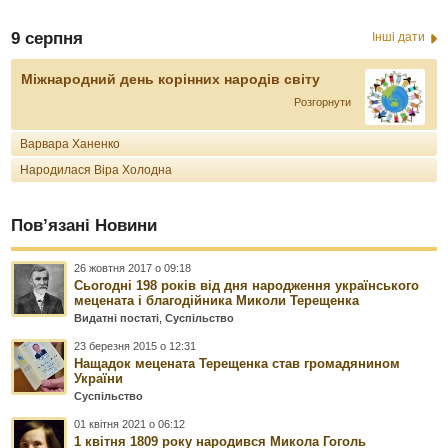
9 серпня
Інші дати
Міжнародний день корінних народів світу
Розгорнути
Варвара Ханенко
Народилася Віра Холодна
Пов’язані Новини
26 жовтня 2017 о 09:18
Сьогодні 198 років від дня народження українського
мецената і благодійника Миколи Терещенка
Видатні постаті
,
Суспільство
23 березня 2015 о 12:31
Нащадок мецената Терещенка став громадянином
України
Суспільство
01 квітня 2021 о 06:12
1 квітня 1809 року народився Микола Гоголь