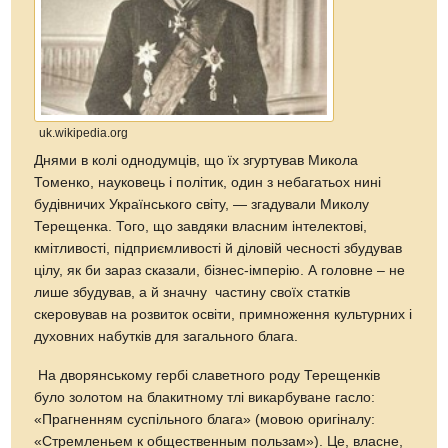
uk.wikipedia.org
Днями в колі однодумців, що їх згуртував Микола
Томенко, науковець і політик, один з небагатьох нині
будівничих Українського світу, — згадували Миколу
Терещенка. Того, що завдяки власним інтелектові,
кмітливості, підприємливості й діловій чесності збудував
цілу, як би зараз сказали, бізнес-імперію. А головне – не
лише збудував, а й значну частину своїх статків
скеровував на розвиток освіти, примноження культурних і
духовних набутків для загального блага.
На дворянському гербі славетного роду Терещенків
було золотом на блакитному тлі викарбуване гасло:
«Прагненням суспільного блага» (мовою оригіналу:
«Стремленьем к общественным пользам»). Це, власне,