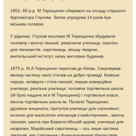
1851- 60 р.р. М.Терещенко обирався на посаду старшого
бургомістра Глухова. Затим упродовж 14 років був
міським головою.
У рідному Глухові коштами М.Терещенка збудували
чоловічу і жіночу гімназії, ремісниче училище, пансіон
для гімназистів, сиротинець, міську лікарню,
вчительський інститут, низку житлових будинків.
1875 р. М.А.Терещенко переїхав до Києва. Скеровував
велику частину своїх статків на добро громаді. Київські
перша, четверта і п’ята гімназії; перше комерційне
училище; реальне училище; чоловіча торгівельна школа
(їй було надане ім’я М.Терещенка) і торгівельні класи;
жіноча торгівельна школа ім. Пелагеї Терещенко,
дружини мецената; притулок-училище для глухонімих;
колонія для малолітніх злочинців з майстернями;, жіноча
гімназія; школа при Борисоглібській церкві; училище для
незрячих; Марійський сиротинець – ось лише частина
закладів, чиє створення і функціонування фінансував