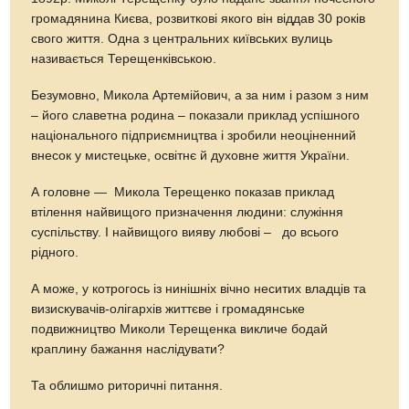
громадянина Києва, розвиткові якого він віддав 30 років
свого життя. Одна з центральних київських вулиць
називається Терещенківською.
Безумовно, Микола Артемійович, а за ним і разом з ним
– його славетна родина – показали приклад успішного
національного підприємництва і зробили неоціненний
внесок у мистецьке, освітнє й духовне життя України.
А головне — Микола Терещенко показав приклад
втілення найвищого призначення людини: служіння
суспільству. І найвищого вияву любові – до всього
рідного.
А може, у котрогось із нинішніх вічно неситих владців та
визискувачів-олігархів життєве і громадянське
подвижництво Миколи Терещенка викличе бодай
краплину бажання наслідувати?
Та облишмо риторичні питання.