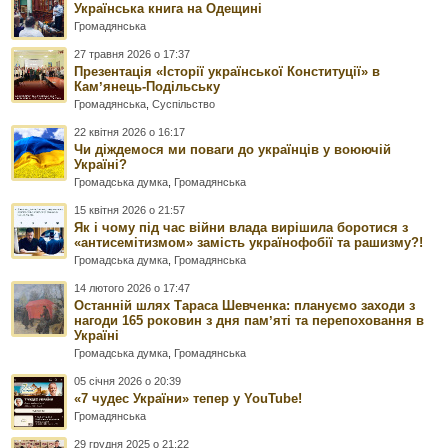
Українська книга на Одещині
Громадянська
27 травня 2026 о 17:37
Презентація «Історії української Конституції» в
Камʼянець-Подільську
Громадянська
,
Суспільство
22 квітня 2026 о 16:17
Чи діждемося ми поваги до українців у воюючій
Україні?
Громадська думка
,
Громадянська
15 квітня 2026 о 21:57
Як і чому під час війни влада вирішила боротися з
«антисемітизмом» замість українофобії та рашизму?!
Громадська думка
,
Громадянська
14 лютого 2026 о 17:47
Останній шлях Тараса Шевченка: плануємо заходи з
нагоди 165 роковин з дня памʼяті та перепоховання в
Україні
Громадська думка
,
Громадянська
05 січня 2026 о 20:39
«7 чудес України» тепер у YouTube!
Громадянська
29 грудня 2025 о 21:22