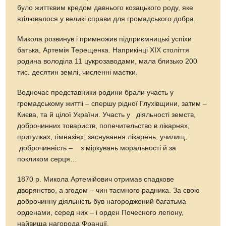
було життєвим кредом давнього козацького роду, яке
втілювалося у великі справи для громадського добра.
Микола розвинув і примножив підприємницькі успіхи
батька, Артемія Терещенка. Наприкінці ХІХ століття
родина володіла 11 цукрозаводами, мала близько 200
тис. десятин землі, численні маєтки.
Водночас представники родини брали участь у
громадському життіі – спершу рідної Глухівщини, затим –
Києва, та й цілої України. Участь у діяльності земств,
доброчинних товариств, попечительство в лікарнях,
притулках, гімназіях; заснування лікарень, училищ;
доброчинність – з міркувань моральності й за
покликом серця…
1870 р. Микола Артемійович отримав спадкове
дворянство, а згодом – чин таємного радника. За свою
доброчинну діяльність був нагороджений багатьма
орденами, серед них – і орден Почесного легіону,
найвища нагорода Франції.