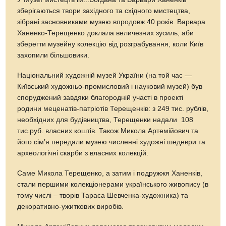
зберігаються твори західного та східного мистецтва,
зібрані засновниками музею впродовж 40 років. Варвара
Ханенко-Терещенко доклала величезних зусиль, аби
зберегти музейну колекцію від розграбування, коли Київ
захопили більшовики.
Національний художній музей України (на той час —
Київський художньо-промисловий і науковий музей) був
споруджений завдяки благородній участі в проекті
родини меценатів-патріотів Терещенків: з 249 тис. рублів,
необхідних для будівництва, Терещенки надали 108
тис.руб. власних коштів. Також Микола Артемійович та
його сім’я передали музею численні художні шедеври та
археологічні скарби з власних колекцій.
Саме Микола Терещенко, а затим і подружжя Ханенків,
стали першими колекціонерами українського живопису (в
тому числі – творів Тараса Шевченка-художника) та
декоративно-ужиткових виробів.