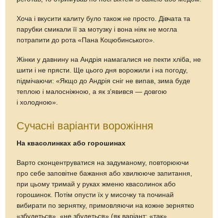
Хоча і вкусити калиту було також не просто. Дівчата та
парубки смикали її за мотузку і вона ніяк не могла
потрапити до рота «Пана Коцюбинського».
Жінки у давнину на Андрія намагалися не пекти хліба, не
шити і не прясти. Ще цього дня ворожили і на погоду,
підмічаючи: «Якщо до Андрія сніг не випав, зима буде
теплою і малосніжною, а як з’явився — довгою
і холодною».
Сучасні варіанти ворожіння
На квасолинках або горошинах
Варто сконцентруватися на задуманому, повторюючи
про себе заповітне бажання або хвилююче запитання,
при цьому тримай у руках жменю квасолинок або
горошинок. Потім опусти їх у мисочку та починай
вибирати по зернятку, примовляючи на кожне зернятко
«збудеться», «не збудеться» (як варіант: «так»,