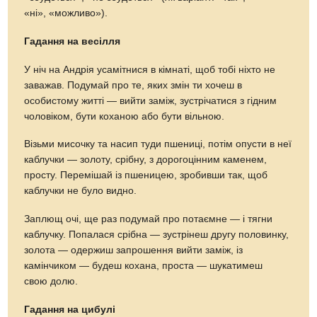
«ні», «можливо»).
Гадання на весілля
У ніч на Андрія усамітнися в кімнаті, щоб тобі ніхто не
заважав. Подумай про те, яких змін ти хочеш в
особистому житті — вийти заміж, зустрічатися з гідним
чоловіком, бути коханою або бути вільною.
Візьми мисочку та насип туди пшениці, потім опусти в неї
каблучки — золоту, срібну, з дорогоцінним каменем,
просту. Перемішай із пшеницею, зробивши так, щоб
каблучки не було видно.
Заплющ очі, ще раз подумай про потаємне — і тягни
каблучку. Попалася срібна — зустрінеш другу половинку,
золота — одержиш запрошення вийти заміж, із
камінчиком — будеш кохана, проста — шукатимеш
свою долю.
Гадання на цибулі