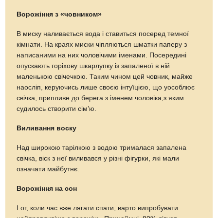
Ворожіння з «човником»
В миску наливається вода і ставиться посеред темної
кімнати. На краях миски чіпляються шматки паперу з
написаними на них чоловічими іменами. Посередині
опускають горіхову шкарлупку із запаленої в ній
маленькою свічечкою. Таким чином цей човник, майже
наосліп, керуючись лише своєю інтуїцією, що уособлює
свічка, припливе до берега з іменем чоловіка,з яким
судилось створити сім’ю.
Виливання воску
Над широкою тарілкою з водою трималася запалена
свічка, віск з неї виливався у різні фігурки, які мали
означати майбутнє.
Ворожіння на сон
І от, коли час вже лягати спати, варто випробувати