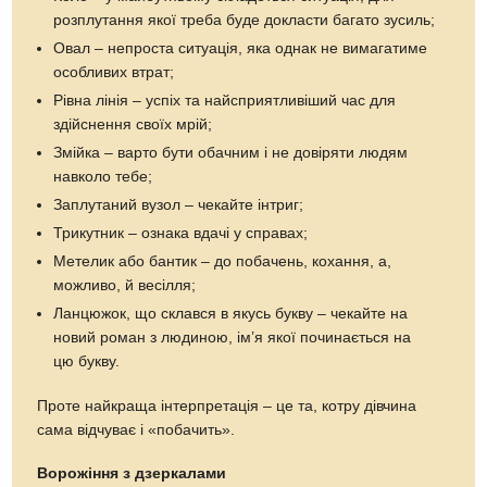
розплутання якої треба буде докласти багато зусиль;
Овал – непроста ситуація, яка однак не вимагатиме
особливих втрат;
Рівна лінія – успіх та найсприятливіший час для
здійснення своїх мрій;
Змійка – варто бути обачним і не довіряти людям
навколо тебе;
Заплутаний вузол – чекайте інтриг;
Трикутник – ознака вдачі у справах;
Метелик або бантик – до побачень, кохання, а,
можливо, й весілля;
Ланцюжок, що склався в якусь букву – чекайте на
новий роман з людиною, ім’я якої починається на
цю букву.
Проте найкраща інтерпретація – це та, котру дівчина
сама відчуває і «побачить».
Ворожіння з дзеркалами