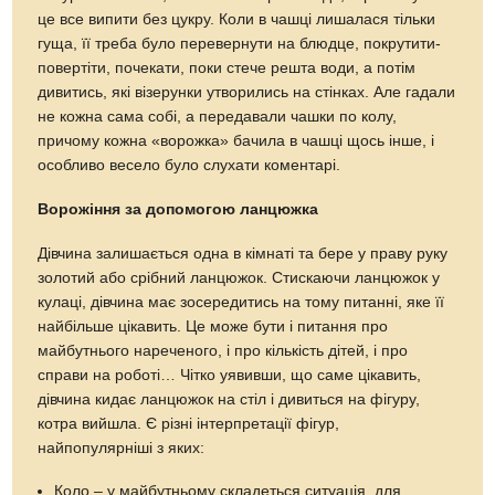
це все випити без цукру. Коли в чашці лишалася тільки
гуща, її треба було перевернути на блюдце, покрутити-
повертіти, почекати, поки стече решта води, а потім
дивитись, які візерунки утворились на стінках. Але гадали
не кожна сама собі, а передавали чашки по колу,
причому кожна «ворожка» бачила в чашці щось інше, і
особливо весело було слухати коментарі.
Ворожіння за допомогою ланцюжка
Дівчина залишається одна в кімнаті та бере у праву руку
золотий або срібний ланцюжок. Стискаючи ланцюжок у
кулаці, дівчина має зосередитись на тому питанні, яке її
найбільше цікавить. Це може бути і питання про
майбутнього нареченого, і про кількість дітей, і про
справи на роботі… Чітко уявивши, що саме цікавить,
дівчина кидає ланцюжок на стіл і дивиться на фігуру,
котра вийшла. Є різні інтерпретації фігур,
найпопулярніші з яких:
Коло – у майбутньому складеться ситуація, для