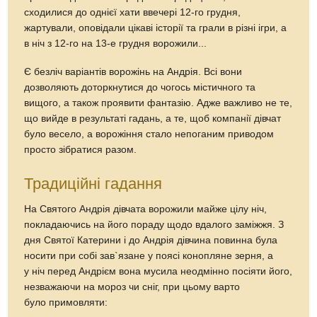
сходилися до однієї хати ввечері 12-го грудня,
жартували, оповідали цікаві історії та грали в різні ігри, а
в ніч з 12-го на 13-е грудня ворожили...
Є безліч варіантів ворожінь на Андрія. Всі вони
дозволяють доторкнутися до чогось містичного та
вищого, а також проявити фантазію. Адже важливо не те,
що вийде в результаті гадань, а те, щоб компанії дівчат
було весело, а ворожіння стало непоганим приводом
просто зібратися разом.
Традиційні гадання
На Святого Андрія дівчата ворожили майже цілу ніч,
покладаючись на його пораду щодо вдалого заміжжя. З
дня Святої Катерини і до Андрія дівчина повинна була
носити при собі зав`язане у поясі конопляне зерня, а
у ніч перед Андрієм вона мусила неодмінно посіяти його,
незважаючи на мороз чи сніг, при цьому варто
було примовляти: