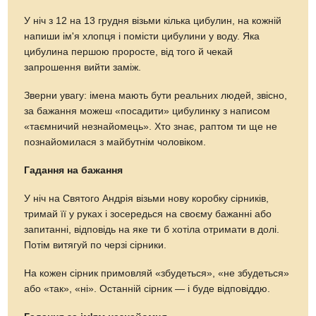
У ніч з 12 на 13 грудня візьми кілька цибулин, на кожній
напиши ім'я хлопця і помісти цибулини у воду. Яка
цибулина першою проросте, від того й чекай
запрошення вийти заміж.
Зверни увагу: імена мають бути реальних людей, звісно,
за бажання можеш «посадити» цибулинку з написом
«таємничий незнайомець». Хто знає, раптом ти ще не
познайомилася з майбутнім чоловіком.
Гадання на бажання
У ніч на Святого Андрія візьми нову коробку сірників,
тримай її у руках і зосередься на своєму бажанні або
запитанні, відповідь на яке ти б хотіла отримати в долі.
Потім витягуй по черзі сірники.
На кожен сірник примовляй «збудеться», «не збудеться»
або «так», «ні». Останній сірник — і буде відповіддю.