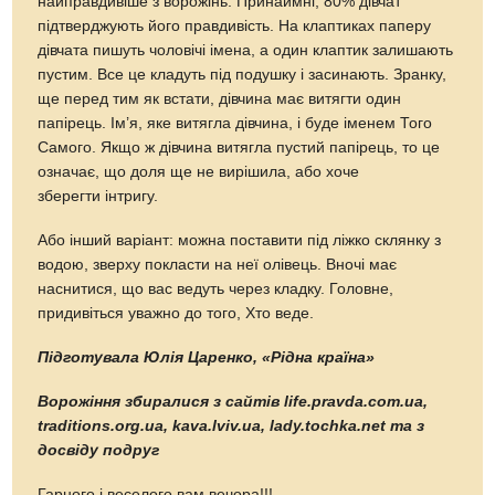
найправдивіше з ворожінь. Принаймні, 80% дівчат
підтверджують його правдивість. На клаптиках паперу
дівчата пишуть чоловічі імена, а один клаптик залишають
пустим. Все це кладуть під подушку і засинають. Зранку,
ще перед тим як встати, дівчина має витягти один
папірець. Ім’я, яке витягла дівчина, і буде іменем Того
Самого. Якщо ж дівчина витягла пустий папірець, то це
означає, що доля ще не вирішила, або хоче
зберегти інтригу.
Або інший варіант: можна поставити під ліжко склянку з
водою, зверху покласти на неї олівець. Вночі має
наснитися, що вас ведуть через кладку. Головне,
придивіться уважно до того, Хто веде.
Підготувала Юлія Царенко, «Рідна країна»
Ворожіння збиралися з сайтів life.pravda.com.ua,
traditions.org.ua, kava.lviv.ua, lady.tochka.net та з
досвіду подруг
Гарного і веселого вам вечора!!!