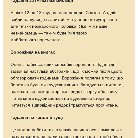
Гадання за ім'ям незнайомця
У ніч з 12 на 13 грудня, напередодні Святого Андрія,
вийди на вулицю і запитай ім'я у першого зустрічного,
але тільки незнайомого чоловіка. Яке ім'я назве
незнайомець — таким буде ім'я твого
майбутнього нареченого.
Ворожіння на книгах
Один з найвеселіших способів ворожіння. Відповіді
зазвичай настільки абстрактні, що їх можна після цього
обговорювати годинами. Ворожіння полягає в тому, що
береться будь-яка художня книга. Загадується питання,
називається номер сторінки і рядок зверху або знизу.
Потім книга відкривається на відповідній сторінці,
читається відповідний рядок і трактується прочитане.
Гадання на кавовій гущі
Це можна робити так: в чашку насипалося кілька ложок
натуральної кави, наливалось трохи води, і треба було