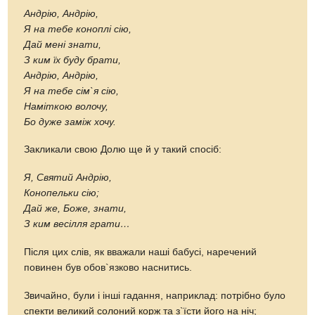
Андрію, Андрію,
Я на тебе коноплі сію,
Дай мені знати,
З ким їх буду брати,
Андрію, Андрію,
Я на тебе сім`я сію,
Наміткою волочу,
Бо дуже заміж хочу.
Закликали свою Долю ще й у такий спосіб:
Я, Святий Андрію,
Конопельки сію;
Дай же, Боже, знати,
З ким весілля грати…
Після цих слів, як вважали наші бабусі, наречений
повинен був обов`язково наснитись.
Звичайно, були і інші гадання, наприклад: потрібно було
спекти великий солоний корж та з`їсти його на ніч;