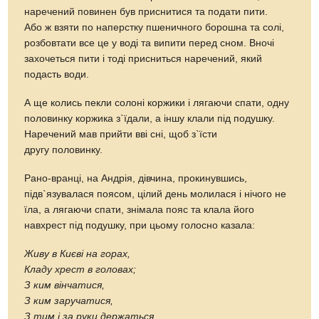
наречений повинен був приснитися та подати пити.
Або ж взяти по наперстку пшеничного борошна та солі,
розбовтати все це у воді та випити перед сном. Вночі
захочеться пити і тоді присниться наречений, який
подасть води.
А ще колись пекли солоні коржики і лягаючи спати, одну
половинку коржика з`їдали, а іншу клали під подушку.
Наречений мав прийти вві сні, щоб з`їсти
другу половинку.
Рано-вранці, на Андрія, дівчина, прокинувшись,
підв`язувалася поясом, цілий день молилася і нічого не
їла, а лягаючи спати, знімала пояс та клала його
навхрест під подушку, при цьому голосно казала:
Живу в Києві на горах,
Кладу хрест в головах;
З ким вінчатися,
З ким заручатися,
З тим і за руки держаться.