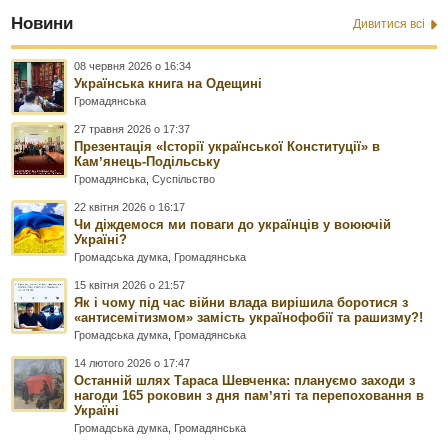
Новини
Дивитися всі
08 червня 2026 о 16:34
Українська книга на Одещині
Громадянська
27 травня 2026 о 17:37
Презентація «Історії української Конституції» в
Камʼянець-Подільську
Громадянська
,
Суспільство
22 квітня 2026 о 16:17
Чи діждемося ми поваги до українців у воюючій
Україні?
Громадська думка
,
Громадянська
15 квітня 2026 о 21:57
Як і чому під час війни влада вирішила боротися з
«антисемітизмом» замість українофобії та рашизму?!
Громадська думка
,
Громадянська
14 лютого 2026 о 17:47
Останній шлях Тараса Шевченка: плануємо заходи з
нагоди 165 роковин з дня памʼяті та перепоховання в
Україні
Громадська думка
,
Громадянська