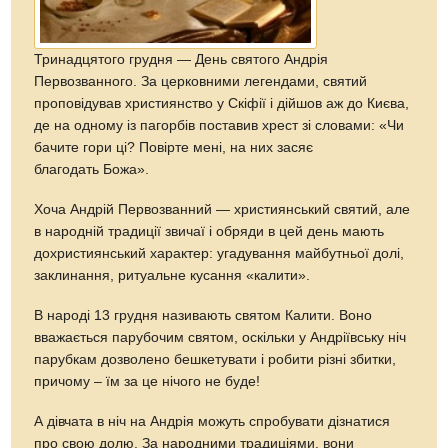
Тринадцятого грудня — День святого Андрія
Первозванного. За церковними легендами, святий
проповідував християнство у Скіфії і дійшов аж до Києва,
де на одному із пагорбів поставив хрест зі словами: «Чи
бачите гори ці? Повірте мені, на них засяє
благодать Божа».
Хоча Андрій Первозванний — християнський святий, але
в народній традиції звичаї і обряди в цей день мають
дохристиянський характер: угадування майбутньої долі,
заклинання, ритуальне кусання «калити».
В народі 13 грудня називають святом Калити. Воно
вважається парубочим святом, оскільки у Андріївську ніч
парубкам дозволено бешкетувати і робити різні збитки,
причому – їм за це нічого не буде!
А дівчата в ніч на Андрія можуть спробувати дізнатися
про свою долю. За народними традиціями, вони