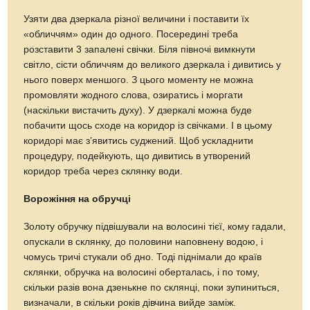
Узяти два дзеркала різної величини і поставити їх
«обличчям» один до одного. Посередині треба
розставити 3 запалені свічки. Біля півночі вимкнути
світло, сісти обличчям до великого дзеркала і дивитись у
нього поверх меншого. З цього моменту не можна
промовляти жодного слова, озиратись і моргати
(наскільки вистачить духу). У дзеркалі можна буде
побачити щось сходе на коридор із свічками. І в цьому
коридорі має з’явитись суджений. Щоб ускладнити
процедуру, подейкують, що дивитись в утворений
коридор треба через склянку води.
Ворожіння на обручці
Золоту обручку підвішували на волосині тієї, кому гадали,
опускали в склянку, до половини наповнену водою, і
чомусь тричі стукали об дно. Тоді піднімали до країв
склянки, обручка на волосині оберталась, і по тому,
скільки разів вона дзенькне по склянці, поки зупиниться,
визначали, в скільки років дівчина вийде заміж.