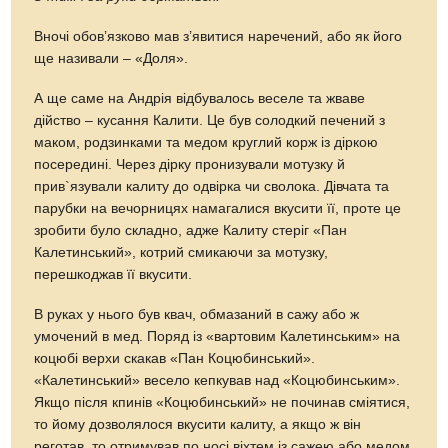
Вночі обов’язково мав з’явитися наречений, або як його
ще називали – «Доля».
А ще саме на Андрія відбувалось веселе та жваве
дійство – кусання Калити. Це був солодкий печений з
маком, родзинками та медом круглий корж із діркою
посередині. Через дірку пронизували мотузку й
прив`язували калиту до одвірка чи сволока. Дівчата та
парубки на вечорницях намагалися вкусити її, проте це
зробити було складно, адже Калиту стеріг «Пан
Калетинський», котрий смикаючи за мотузку,
перешкоджав її вкусити.
В руках у нього був квач, обмазаний в сажу або ж
умочений в мед. Поряд із «вартовим Калетинським» на
коцюбі верхи скакав «Пан Коцюбинський».
«Калетинський» весело кепкував над «Коцюбинським».
Якщо після кпинів «Коцюбинський» не починав сміятися,
то йому дозволялося вкусити калиту, а якщо ж він
реготав, то отримував по носі віхтем із сажею або медом.