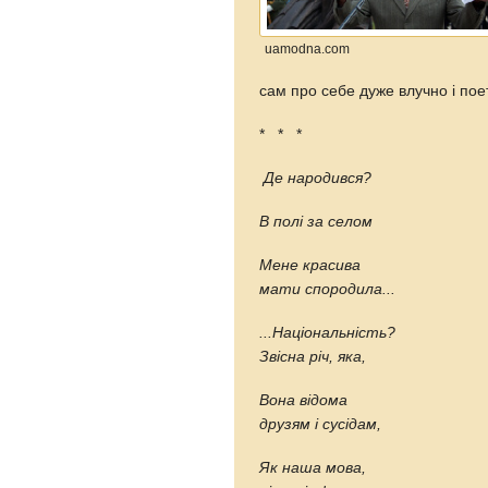
uamodna.com
сам про себе дуже влучно і пое
* * *
Де народився?
В полі за селом
Мене красива
мати спородила...
...Національність?
Звісна річ, яка,
Вона відома
друзям і сусідам,
Як наша мова,