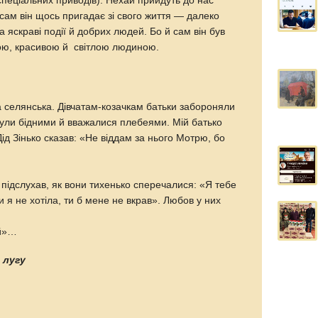
 спеціальних приводів). Нехай прийдуть до нас
 сам він щось пригадає зі свого життя — далеко
 яскраві події й добрих людей. Бо й сам він був
рою, красивою й світлою людиною.
а селянська. Дівчатам-козачкам батьки забороняли
 були бідними й вважалися плебеями. Мій батько
ід Зінько сказав: «Не віддам за нього Мотрю, бо
аз підслухав, як вони тихенько сперечалися: «Я тебе
и я не хотіла, ти б мене не вкрав». Любов у них
ий»…
о лугу