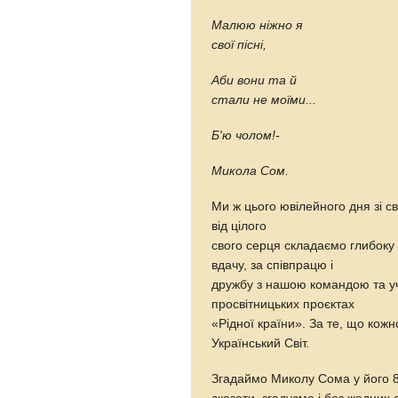
Малюю ніжно я
свої пісні,
Аби вони та й
стали не моїми...
Б'ю чолом!-
Микола Сом.
Ми ж цього ювілейного дня зі с
від цілого
свого серця складаємо глибоку
вдачу, за співпрацю і
дружбу з нашою командою та у
просвітницьких проєктах
«Рідної країни». За те, що кожн
Український Світ.
Згадаймо Миколу Сома у його 85