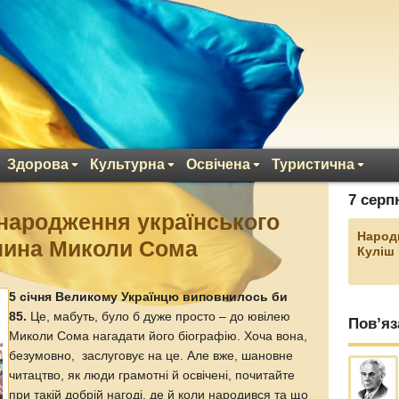
Здорова
Культурна
Освічена
Туристична
7 серп
 народження українського
Народ
янина Миколи Сома
Куліш
5 січня Великому Українцю виповнилось би
85.
Це, мабуть, було б дуже просто – до ювілею
Пов’яз
Миколи Сома нагадати його біографію. Хоча вона,
безумовно, заслуговує на це. Але вже, шановне
читацтво, як люди грамотні й освічені, почитайте
при такій добрій нагоді, де й коли народився та що