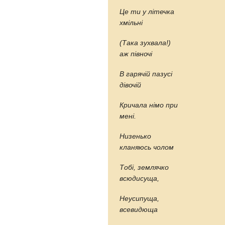
Це ти у літечка
хмільні
(Така зухвала!)
аж півночі
В гарячій пазусі
дівочій
Кричала німо при
мені.
Низенько
кланяюсь чолом
Тобі, землячко
всюдисуща,
Неусипуща,
всевидюща