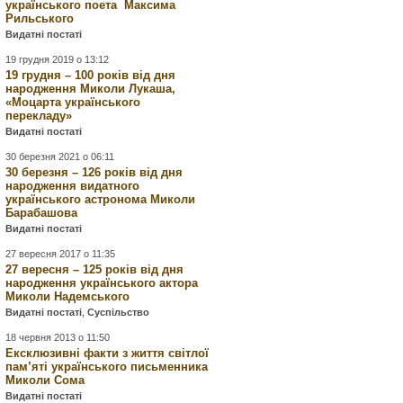
українського поета Максима
Рильського
Видатні постаті
19 грудня 2019 о 13:12
19 грудня – 100 років від дня
народження Миколи Лукаша,
«Моцарта українського
перекладу»
Видатні постаті
30 березня 2021 о 06:11
30 березня – 126 років від дня
народження видатного
українського астронома Миколи
Барабашова
Видатні постаті
27 вересня 2017 о 11:35
27 вересня – 125 років від дня
народження українського актора
Миколи Надемського
Видатні постаті
,
Суспільство
18 червня 2013 о 11:50
Ексклюзивні факти з життя світлої
пам’яті українського письменника
Миколи Сома
Видатні постаті