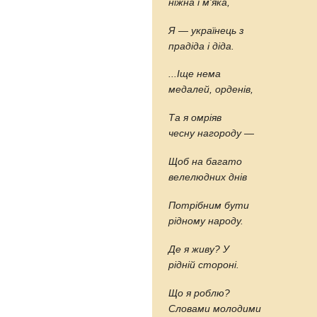
ніжна і м'яка,
Я — українець з
прадіда і діда.
...Іще нема
медалей, орденів,
Та я омріяв
чесну нагороду —
Щоб на багато
велелюдних днів
Потрібним бути
рідному народу.
Де я живу? У
рідній стороні.
Що я роблю?
Словами молодими