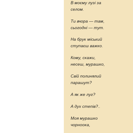
В моєму лузі за
селом.
Ти вчора — там,
сьогодні — тут.
На брук міський
ступаєш важко.
Кому, скажи,
несеш, мурашко,
Свій полинялий
парашут?
А як же луг?
А дух степів?..
Моя мурашко
чорноока,