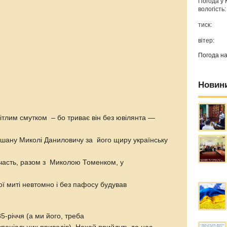
Погода у
вологість:
тиск:
вітер:
Погода н
Новин
вітлим смутком – бо триває він без ювілянта —
 шану Миколі Даниловичу за його щиру українську
часть, разом з Миколою Томенком, у
ої миті невтомно і без пафосу будував
-річчя (а ми його, треба