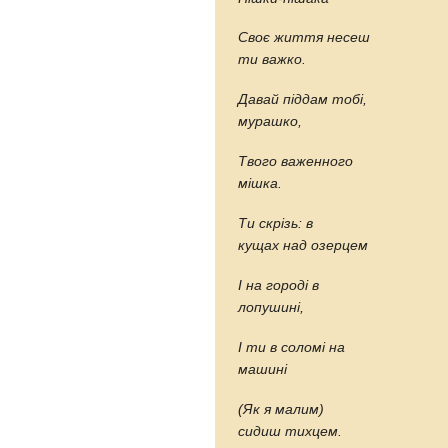
Своє життя несеш
ти важко.
Давай піддам тобі,
мурашко,
Твого важенного
мішка.
Ти скрізь: в
кущах над озерцем
І на городі в
лопушині,
І ти в соломі на
машині
(Як я малим)
сидиш тихцем.