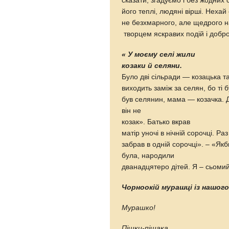
сказати, згадуємо і без жодних
його теплі, людяні вірші. Нехай
не безхмарного, але щедрого на
творцем яскравих подій і доб
«
У моєму селі жили
козаки й селяни.
Було дві сільради — козацька т
виходить заміж за селян, бо ті
був селянин, мама — козачка. Д
він не
козак». Батько вкрав
матір уночі в нічній сорочці. Р
забрав в одній сорочці». – «Якб
була, народили
дванадцятеро дітей. Я – сьом
Чорноокій мурашці із нашог
Мурашко!
Пішки-пішака