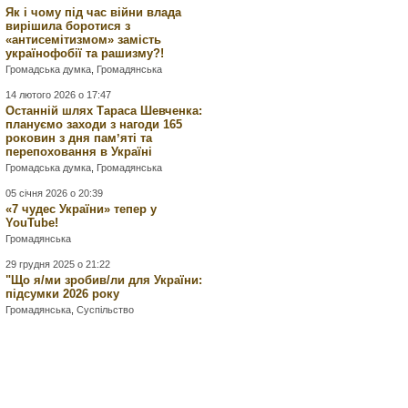
Як і чому під час війни влада
вирішила боротися з
«антисемітизмом» замість
українофобії та рашизму?!
Громадська думка
,
Громадянська
14 лютого 2026 о 17:47
Останній шлях Тараса Шевченка:
плануємо заходи з нагоди 165
роковин з дня памʼяті та
перепоховання в Україні
Громадська думка
,
Громадянська
05 січня 2026 о 20:39
«7 чудес України» тепер у
YouTube!
Громадянська
29 грудня 2025 о 21:22
"Що я/ми зробив/ли для України:
підсумки 2026 року
Громадянська
,
Суспільство