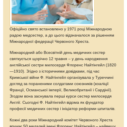
Офіційно свято встановлено у 1971 році Міжнародною
радою медсестер, а до цього відзначалося за рішенням
Міжнародної федерації Червоного Хреста.
Міжнародний або Всесвітній день медичних сестер
святкується щорічно 12 травня – у день народження
англійської сестри милосердя Флоренс Найтінгейл (1820
—1910). Згідно з історичними довідками, під час
Кримської війни Ф. Найтінгейл організувала у Туреччині
догляд за пораненими солдатами союзників (коаліції
Франції, Османської імперії, Великобританії і Сардінії).
Згодом вона заснувала перші курси сестер милосердя
Англії. Сьогодні Ф. Найтінгейл відома як фундатор
професії медичних сестер і ініціатор реформи шпиталів.
Кожні два роки Міжнародний комітет Червоного Хреста
вручає 50 медалей імені Флоренс Найтінгейл – найвищу