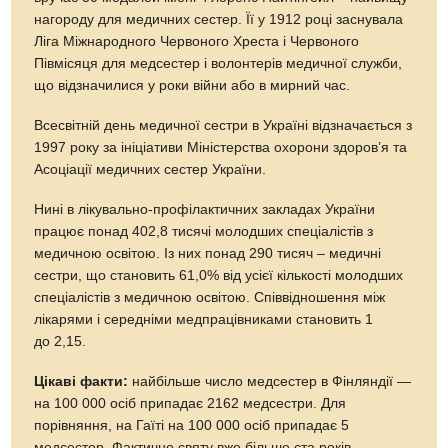
нагороду для медичних сестер. Її у 1912 році заснувала
Ліга Міжнародного Червоного Хреста і Червоного
Півмісяця для медсестер і волонтерів медичної служби,
що відзначилися у роки війни або в мирний час.
Всесвітній день медичної сестри в Україні відзначається з
1997 року за ініціативи Міністерства охорони здоров’я та
Асоціації медичних сестер України.
Нині в лікувально-профілактичних закладах України
працює понад 402,8 тисячі молодших спеціалістів з
медичною освітою. Із них понад 290 тисяч – медичні
сестри, що становить 61,0% від усієї кількості молодших
спеціалістів з медичною освітою. Співвідношення між
лікарями і середніми медпрацівниками становить 1
до 2,15.
Цікаві факти:
найбільше число медсестер в Фінляндії —
на 100 000 осіб припадає 2162 медсестри. Для
порівняння, на Гаїті на 100 000 осіб припадає 5
медсестер. Фактично святу вже більше ста років,