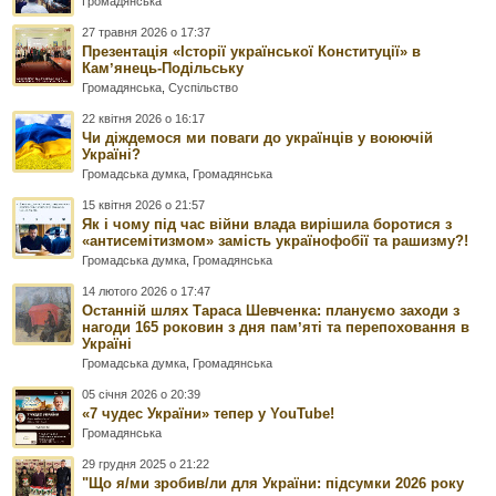
Громадянська
27 травня 2026 о 17:37
Презентація «Історії української Конституції» в
Камʼянець-Подільську
Громадянська
,
Суспільство
22 квітня 2026 о 16:17
Чи діждемося ми поваги до українців у воюючій
Україні?
Громадська думка
,
Громадянська
15 квітня 2026 о 21:57
Як і чому під час війни влада вирішила боротися з
«антисемітизмом» замість українофобії та рашизму?!
Громадська думка
,
Громадянська
14 лютого 2026 о 17:47
Останній шлях Тараса Шевченка: плануємо заходи з
нагоди 165 роковин з дня памʼяті та перепоховання в
Україні
Громадська думка
,
Громадянська
05 січня 2026 о 20:39
«7 чудес України» тепер у YouTube!
Громадянська
29 грудня 2025 о 21:22
"Що я/ми зробив/ли для України: підсумки 2026 року