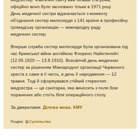
офіційно воно було засновано тільки в 1971 році.
День медичної сестри відзначається з моменту
об’єднання сестер милосердя з 141 країни в професійну
громадську організацію — міжнародну раду
медичних сестер.
Вперше служба сестер милосердя була організована під
час Кримської війни англійкою Флоренс Найнтінгейл
(12.05.1820 — 13.8.1910). Всесвітній день медичних
сестер за рішенням Міжнародної організації Червоного
хреста є саме в її честь, в день її народження — 12
травня. Тоді й сформувався стійкий стереотип:
медсестра — це санітарка, яка виносить з поля бою
поранених або стоїть біля операційного столу.
За джерелами:
Ділова мова
,
КМУ
Розділи:
Суспільство