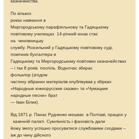
казначейства.
По кількох
роках навчання в
Миргородському парафіяльному та Гадяцькому
повітовому училищах 14-річний юнак стає
на чиновницьку
службу. Розсильний у Гадяцькому повітовому суді,
помічник бухгалтера в
Гадяцькому та Миргородському повітових казначействах
– і так 8 років поспіль. Водночас збирає
фольклор (згодом
частину зібраних матеріалів опублікував у збірках
«Народные южнорусские сказки» та «Чумацкие
народные песни» брат
— Іван Білик).
Від 1871 р. Панас Рудченко мешкає в Полтаві, працює у
казенній палаті. Сумлінність і фаховість дали
йому змогу успішно просуватися службовими сходами –
аж до чину дійсного