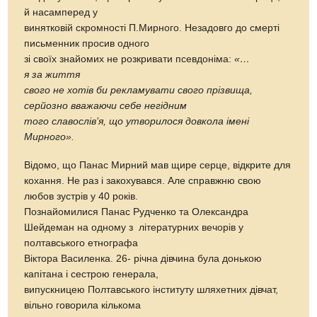
й насамперед у
винятковій скромності П.Мирного. Незадовго до смерті
письменник просив одного
зі своїх знайомих не розкривати псевдоніма:
«…
я за жи
ття
свого не хотів би рекламувати свого прізвища,
серйозно вважаючи себе негідним
того славослів’
я, що
у
творилося довкола імені
Мирного
».
Відомо, що Панас Мирний мав щире серце, відкрите для
кохання. Не раз і закохувався. Але справжню свою
любов зустрів у 40 років.
Познайомилися Панас Рудченко та Олександра
Шейдеман на одному з літературних вечорів у
полтавського етнографа
Віктора Василенка. 26- річна дівчина була донькою
капітана і сестрою генерала,
випускницею Полтавського інституту шляхетних дівчат,
вільно говорила кількома