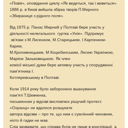
«Повія», оповідання циклу «Як ведеться, так і живеться».
1886 р. в Києві вийшла збірка творів П.Мирного
«Збираниця з рідного поля».
Від 1875 р. Панас Мирний у Полтаві бере участь у
діяльності нелегального гуртка «Унія». Підтримує
зв'язки з М.Лисенком, М.Старицьким, І.Карпенком-
Карим,
М.Кропивницьким, М.Коцюбинським, Лесею Українкою,
Марією Заньковецькою. Як член
комісії міської думи бере активну участь у спорудженні
пам'ятника І.
Котляревському в Полтаві.
Коли 1914 року було заборонено вшанування
пам'яті Т.Шевченка,
письменник у відозві висловлює рішучий протест.
«Охранці» не вдалося розшукати
автора відозви – про те, що ним є сумлінний чиновник,
ніхто й гадки не мав.
Слід зауважити, що справа була не лише в конспірації, а