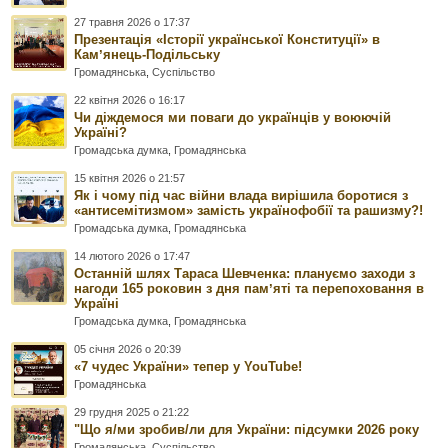
27 травня 2026 о 17:37
Презентація «Історії української Конституції» в
Камʼянець-Подільську
Громадянська
,
Суспільство
22 квітня 2026 о 16:17
Чи діждемося ми поваги до українців у воюючій
Україні?
Громадська думка
,
Громадянська
15 квітня 2026 о 21:57
Як і чому під час війни влада вирішила боротися з
«антисемітизмом» замість українофобії та рашизму?!
Громадська думка
,
Громадянська
14 лютого 2026 о 17:47
Останній шлях Тараса Шевченка: плануємо заходи з
нагоди 165 роковин з дня памʼяті та перепоховання в
Україні
Громадська думка
,
Громадянська
05 січня 2026 о 20:39
«7 чудес України» тепер у YouTube!
Громадянська
29 грудня 2025 о 21:22
"Що я/ми зробив/ли для України: підсумки 2026 року
Громадянська
,
Суспільство