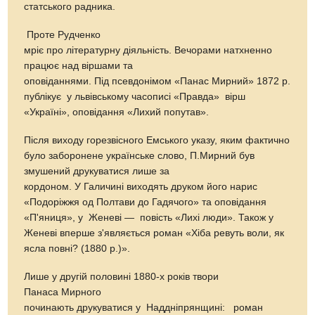
статського радника.
Проте Рудченко
мріє про літературну діяльність. Вечорами натхненно
працює над віршами та
оповіданнями. Під псевдонімом «Панас Мирний» 1872 р.
публікує у львівському часописі «Правда» вірш
«Україні», оповідання «Лихий попутав».
Після виходу горезвісного Емського указу, яким фактично
було заборонене українське слово, П.Мирний був
змушений друкуватися лише за
кордоном. У Галичині виходять друком його нарис
«Подоріжжя од Полтави до Гадячого» та оповідання
«П'яниця», у Женеві — повість «Лихі люди». Також у
Женеві вперше з'являється роман «Хіба ревуть воли, як
ясла повні? (1880 р.)».
Лише у другій половині 1880-х років твори
Панаса Мирного
починають друкуватися у Наддніпрянщині: роман