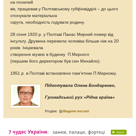
на похилий
вік, працював у Полтавському губфінвідділі – до цього
спонукали матеріальна
скрута, необхідність годувати родину.
28 січня 1920 р. у Полтаві Панас Мирний помер від
інсульту. Дружина пережила чоловіка більше ніж на 20
років. Ініціювала
створення музею в будинку П.Мирного
(першим його директором був син Михайло).
1951 р. в Полтаві встановлено пам'ятник П.Мирному.
Підготувала Олена Бондаренко,
Громадський рух «Рідна країна»
Розділи:
Видатні постаті