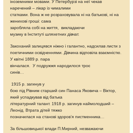
іноземними мовами. У Петербурзі на неї чекав
наречений – лікар із чималими
статками. Вона ж не розраховувала ні на батькові, ні на
женихові гроші: сама
заробляла собі на життя, викладаючи
музику в Інституті шляхетних дівчат.
Закоханий залицявся ніжно і галантно, надсилав листи з
поетичними освідченнями. Дівчина відповіла взаємністю.
У квітні 1889 р. пара
вінчалася. У подружжя народилося троє
синів…
1915 р. загинув у
бою під Рівним старший син Панаса Яковича – Віктор,
який успадкував від батька
літературний талант. 1918 р. загинув наймолодший –
Леонід. Втрата дітей тяжко
позначилася на станові здоров’я пистменника…
За більшовицької влади П.Мирний, незважаючи