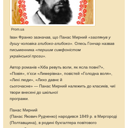
Prom.ua
Іван Франко зазначав, що Панас Мирний
«заглянув у
душу чоловіка глибоко-глибоко».
Олесь Гончар назвав
письменника
«першим симфоністом
української прози».
Автор романів «Хіба ревуть воли, як ясла повні?»,
«Повія», п’єси «Лимерівна», повістей «Голодна воля»,
«Лихі люди», «Лихо давнє й
сьогочасне» — Панас Мирний належить до класиків, чиї
твори внесені до шкільної
програми.
Панас Мирний
(Панас Якович Рудченко) народився 1849 р. в Миргороді
(Полтавщина), в родині бухгалтера повітового