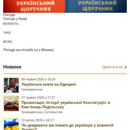
Погода
Погода у
Києві
вологість:
тиск:
вітер:
Погода на
sinoptik.ua
у Вінниці
Новини
Дивитися всі
08 червня 2026 о 16:34
Українська книга на Одещині
Громадянська
27 травня 2026 о 17:37
Презентація «Історії української Конституції» в
Камʼянець-Подільську
Громадянська
,
Суспільство
22 квітня 2026 о 16:17
Чи діждемося ми поваги до українців у воюючій
Україні?