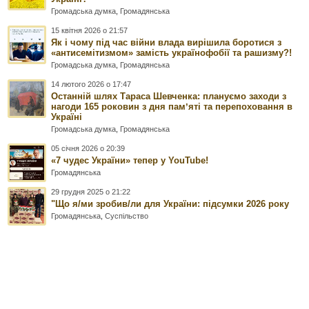
Громадська думка
,
Громадянська
15 квітня 2026 о 21:57
Як і чому під час війни влада вирішила боротися з
«антисемітизмом» замість українофобії та рашизму?!
Громадська думка
,
Громадянська
14 лютого 2026 о 17:47
Останній шлях Тараса Шевченка: плануємо заходи з
нагоди 165 роковин з дня памʼяті та перепоховання в
Україні
Громадська думка
,
Громадянська
05 січня 2026 о 20:39
«7 чудес України» тепер у YouTube!
Громадянська
29 грудня 2025 о 21:22
"Що я/ми зробив/ли для України: підсумки 2026 року
Громадянська
,
Суспільство