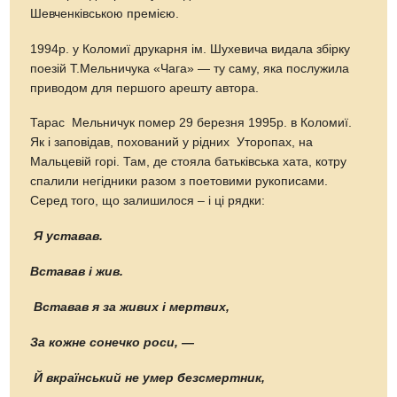
Шевченківською премією.
1994р. у Коломиї друкарня ім. Шухевича видала збірку
поезій Т.Мельничука «Чага» — ту саму, яка послужила
приводом для першого арешту автора.
Тарас Мельничук помер 29 березня 1995р. в Коломиї.
Як і заповідав, похований у рідних Уторопах, на
Мальцевій горі. Там, де стояла батьківська хата, котру
спалили негідники разом з поетовими рукописами.
Серед того, що залишилося – і ці рядки:
Я уставав.
Вставав і жив.
Вставав я за живих і мертвих,
За кожне сонечко роси, —
Й вкраїнський не умер безсмертник,