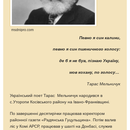
msdnipro.com
Певно я син калини,
певно я син пшеничного колосу:
де б я не був, пізнаю Україну,
мов кохану, п
о голосу…
Тарас Мельничук
Український поет Тарас Мельничук народився в
с.Уторопи Косівського району на Івано-Франківщині.
По завершенні десятирічки працював коректором
районної газети «Радянська Гуцульщина». Потім валив
ліс у Комі АРСР, працював у шахті на Донбасі, служив