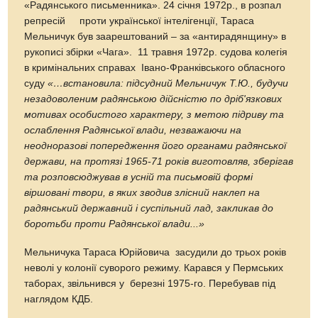
«Радянського письменника». 24 січня 1972р., в розпал
репресій проти української інтелігенції, Тараса
Мельничук був заарештований – за «антирадянщину» в
рукописі збірки «Чага». 11 травня 1972р. судова колегія
в кримінальних справах Івано-Франківського обласного
суду
«…встановила: підсудний Мельничук Т.Ю., будучи
незадоволеним радянською дійсністю по дріб'язкових
мотивах особистого характеру, з метою підриву та
ослаблення Радянської влади, незважаючи на
неодноразові попередження його органами радянської
держави, на протязі 1965-71 років виготовляв, зберігав
та розповсюджував в усній та письмовій формі
віршовані твори, в яких зводив злісний наклеп на
радянський державний і суспільний лад, закликав до
боротьби проти Радянської влади...»
Мельничука Тараса Юрійовича
засудили до трьох років
неволі у колонії суворого режиму. Карався у Пермських
таборах, звільнився у березні 1975-го. Перебував під
наглядом КДБ.