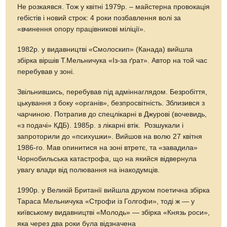
Не розкаявся. Тож у квітні 1979р. – майстерна провокація
гебістів і новий строк: 4 роки позбавлення волі за
«вчинення опору працівникові міліції».
1982р. у видавництві «Смолоскип» (Канада) вийшла
збірка віршів Т.Мельничука «Із-за ґрат». Автор на той час
перебував у зоні.
Звільнившись, перебував під адміннаглядом. Безробіття,
цькування з боку «органів», безпросвітність. Зблизився з
чарчиною. Потрапив до спецлікарні в Джурові (вочевидь,
«з подачі» КДБ). 1985р. з лікарні втік. Розшукали і
запроторили до «психушки». Вийшов на волю 27 квітня
1986-го. Мав опинитися на зоні втретє, та «завадила»
Чорнобильська катастрофа, що на якийся відвернула
увагу влади від полювання на інакодумців.
1990р. у Великій Британії вийшла друком поетична збірка
Тараса Мельничука «Строфи із Голгофи», тоді ж — у
київському видавництві «Молодь» — збірка «Князь роси»,
яка через два роки була відзначена