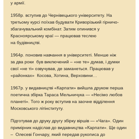
у армії.
1958р. вступив до Чернівецького університету. На
третьому курсі поїхав будувати Криворізький гірничо-
збагачувальний комбінат. Затим опинився у
Красноярському краї — працював теслею
на будівництві.
1964р. поновив навчання в університеті. Менше ніж
за два роки був виключений – «не те» думав, і думки
свої «не ті» озвучував, де заманеться. Працював у
«районках» Косова, Хотина, Верховини…
1967р. у видавництві «Карпати» вийшла друком перша
поетична збірка Тараса Мельничука — «Несімо любов
планеті». Того ж року вступив на заочне відділення
Московського літінституту.
Підготував до друку другу збірку віршів — «Чага». Один
примірник надіслав до видавництва «Карпати». Ще один
– Олесеві Гончару, який передав рукописа до