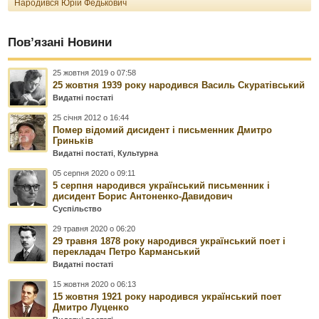
Народився Юрій Федькович
Пов’язані Новини
25 жовтня 2019 о 07:58
25 жовтня 1939 року народився Василь Скуратівський
Видатні постаті
25 січня 2012 о 16:44
Помер відомий дисидент і письменник Дмитро
Гриньків
Видатні постаті
,
Культурна
05 серпня 2020 о 09:11
5 серпня народився український письменник і
дисидент Борис Антоненко-Давидович
Суспільство
29 травня 2020 о 06:20
29 травня 1878 року народився український поет і
перекладач Петро Карманський
Видатні постаті
15 жовтня 2020 о 06:13
15 жовтня 1921 року народився український поет
Дмитро Луценко