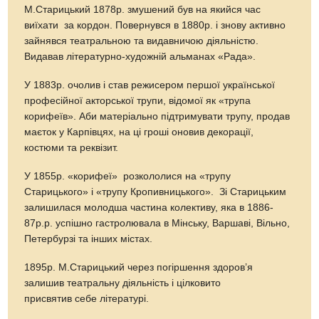
М.Старицький 1878р. змушений був на якийся час
виїхати за кордон. Повернувся в 1880р. і знову активно
зайнявся театральною та видавничою діяльністю.
Видавав літературно-художній альманах «Рада».
У 1883р. очолив і став режисером першої української
професійної акторської трупи, відомої як «трупа
корифеїв». Аби матеріально підтримувати трупу, продав
маєток у Карпівцях, на ці гроші оновив декорації,
костюми та реквізит.
У 1855р. «корифеї» розкололися на «трупу
Старицького» і «трупу Кропивницького». Зі Старицьким
залишилася молодша частина колективу, яка в 1886-
87р.р. успішно гастролювала в Мінську, Варшаві, Вільно,
Петербурзі та інших містах.
1895р. М.Старицький через погіршення здоров’я
залишив театральну діяльність і цілковито
присвятив себе літературі.