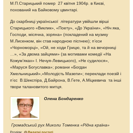
М.П.Старицький помер 27 квітня 1904р. в Києві,
похований на Байковому цвинтарі.
До скарбниці української літератури увійшли вірші
Старицького «Виклик», «Поету», «До України», «Ніч яка,
Господи, місячна, зоряна» (покладений на музику
М.Лисенком, він став народною пісгнею); п’єси
«Чорноморці», «Ой, не ходи Грицю, та й на вечорниці
…», «За двома зайцями» (за мотивами комедії «На
Кожум’яках» І. Нечуя-Левицького), «Не судилося»,
«Маруся Богуславка»; романи «Богдан
Хмельницький»,«Молодість Мазепи»; переклади поезій і
п’єс В.Шекспіра, Д.Байрона, В.Гете, А.Міцкевича та інші
твори талановитого митця.
Олена Бондаренко
Громадський рух Миколи Томенка «Рідна країна»
Розділи:
Видатні постаті