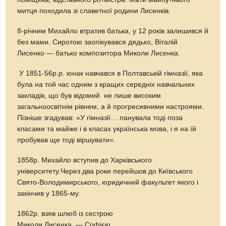
митця походила зі славетної родини Лисенків.
8-річним Михайло втратив батька, у 12 років залишився й
без мами. Сиротою заопікувався дядько, Віталій
Лисенко — батько композитора Миколи Лисенка.
У 1851-56р.р. юнак навчався в Полтавській гімназії, яка
була на той час одним з кращих середніх навчальних
закладів, що був відомий не лише високим
загальноосвітнім рівнем, а й прогресивними настроями.
Пізніше згадував: «У гімназії… панувала тоді поза
класами та майже і в класах українська мова, і я на їй
пробував ще тоді віршувати».
1858р. Михайло вступив до Харківського
університету.Через два роки перейшов до Київського
Свято-Володимирського, юридичний факультет якого і
закінчив у 1865-му.
1862р. взяв шлюб із сестрою
Миколи Лисенка — Софією.