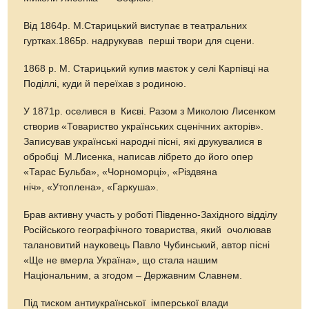
Від 1864р. М.Старицький виступає в театральних
гуртках.1865р. надрукував перші твори для сцени.
1868 р. М. Старицький купив маєток у селі Карпівці на
Поділлі, куди й переїхав з родиною.
У 1871р. оселився в Києві. Разом з Миколою Лисенком
створив «Товариство українських сценічних акторів».
Записував українські народні пісні, які друкувалися в
обробці М.Лисенка, написав лібрето до його опер
«Тарас Бульба», «Чорноморці», «Різдвяна
ніч», «Утоплена», «Гаркуша».
Брав активну участь у роботі Південно-Західного відділу
Російського географічного товариства, який очолював
талановитий науковець Павло Чубинський, автор пісні
«Ще не вмерла Україна», що стала нашим
Національним, а згодом – Державним Славнем.
Під тиском антиукраїнської імперської влади