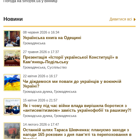
Погода на
sinoptik.ua
у Вінниці
Новини
Дивитися всі
08 червня 2026 о 16:34
Українська книга на Одещині
Громадянська
27 травня 2026 о 17:37
Презентація «Історії української Конституції» в
Камʼянець-Подільську
Громадянська
,
Суспільство
22 квітня 2026 о 16:17
Чи діждемося ми поваги до українців у воюючій
Україні?
Громадська думка
,
Громадянська
15 квітня 2026 о 21:57
Як і чому під час війни влада вирішила боротися з
«антисемітизмом» замість українофобії та рашизму?!
Громадська думка
,
Громадянська
14 лютого 2026 о 17:47
Останній шлях Тараса Шевченка: плануємо заходи з
нагоди 165 роковин з дня памʼяті та перепоховання в