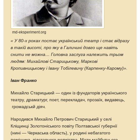
md-eksperiment.org
«
У 80-х роках постає український театр і стає відразу
в такій висоті,
про яку в Галичині довго ще навіть
снити не можна…
Головна заслуга належить трьом
людям: Михайлові Старицькому,
Маркові
Кропивницькому і Івану Тобілевичу (Карпенк
у
-Карому)
»
.
Іван Франко
Михайло Старицький — один із фундаторів українського
театру, драматург, поет, перекладач, прозаїк, видавець,
громадськй діяч.
Народився Михайло Петрович Старицький у селі
Кліщинці Золотоніського повіту Полтавської губернії
(нині — Черкаська область), у родині небагатого
поміщика, відставного ротмістра. Мати майбутнього