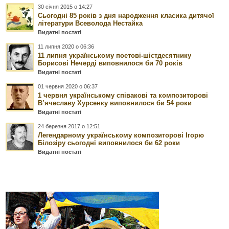
30 січня 2015 о 14:27
Сьогодні 85 років з дня народження класика дитячої
літератури Всеволода Нестайка
Видатні постаті
11 липня 2020 о 06:36
11 липня українському поетові-шістдесятнику
Борисові Нечерді виповнилося би 70 років
Видатні постаті
01 червня 2020 о 06:37
1 червня українському співакові та композиторові
В’ячеславу Хурсенку виповнилося би 54 роки
Видатні постаті
24 березня 2017 о 12:51
Легендарному українському композиторові Ігорю
Білозіру сьогодні виповнилося би 62 роки
Видатні постаті