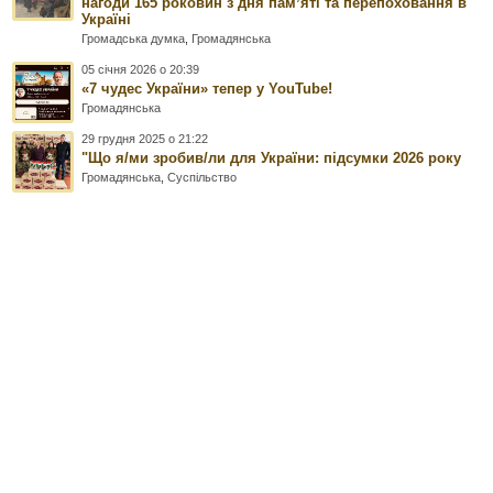
нагоди 165 роковин з дня памʼяті та перепоховання в
Україні
Громадська думка
,
Громадянська
05 січня 2026 о 20:39
«7 чудес України» тепер у YouTube!
Громадянська
29 грудня 2025 о 21:22
"Що я/ми зробив/ли для України: підсумки 2026 року
Громадянська
,
Суспільство