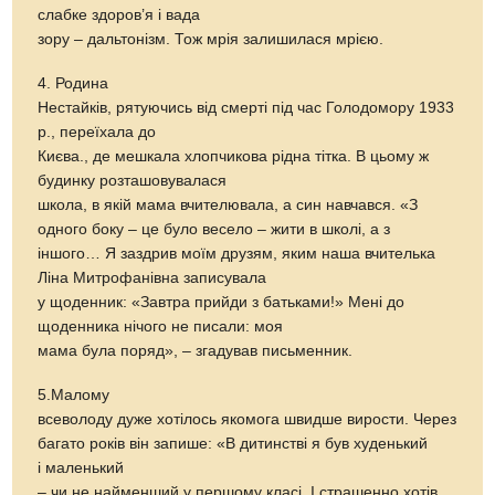
слабке здоров’я і вада
зору – дальтонізм. Тож мрія залишилася мрією.
4. Родина
Нестайків, рятуючись від смерті під час Голодомору 1933
р., переїхала до
Києва., де мешкала хлопчикова рідна тітка. В цьому ж
будинку розташовувалася
школа, в якій мама вчителювала, а син навчався. «З
одного боку – це було весело – жити в школі, а з
іншого… Я заздрив моїм друзям, яким наша вчителька
Ліна Митрофанівна записувала
у щоденник: «Завтра прийди з батьками!» Мені до
щоденника нічого не писали: моя
мама була поряд», – згадував письменник.
5.Малому
всеволоду дуже хотілось якомога швидше вирости. Через
багато років він запише: «В дитинстві я був худенький
і маленький
– чи не найменший у першому класі. І страшенно хотів