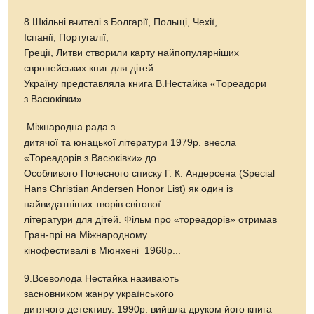
8.Шкільні вчителі з Болгарії, Польщі, Чехії,
Іспанії, Португалії,
Греції, Литви створили карту найпопулярніших
європейських книг для дітей.
Україну представляла книга В.Нестайка «Тореадори
з Васюківки».
Міжнародна рада з
дитячої та юнацької літератури 1979р. внесла
«Тореадорів з Васюківки» до
Особливого Почесного списку Г. К. Андерсена (Special
Hans Christian Andersen Honor List) як один із
найвидатніших творів світової
літератури для дітей. Фільм про «тореадорів» отримав
Гран-прі на Міжнародному
кінофестивалі в Мюнхені 1968р...
9.Всеволода Нестайка називають
засновником жанру українського
дитячого детективу. 1990р. вийшла друком його книга