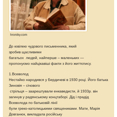
hroniky.com
До ювілею чудового письменника, який
зробив щасливими
багатьох людей, найперше – маленьких —
пропонуємо найцікавіші факти з його життєпису.
1.Всеволод
Нестайко народився у Бердичеві в 1930 році. Його батька
Зиновія – січового
стрільця – заарештували енкаведисти, й 1933р. він
загинув у радянському концтаборі. Дід і прадід
Всеволода по батьковій лінії
були греко-католицькими священиками. Мати, Марія
Довганюк, викладала російську