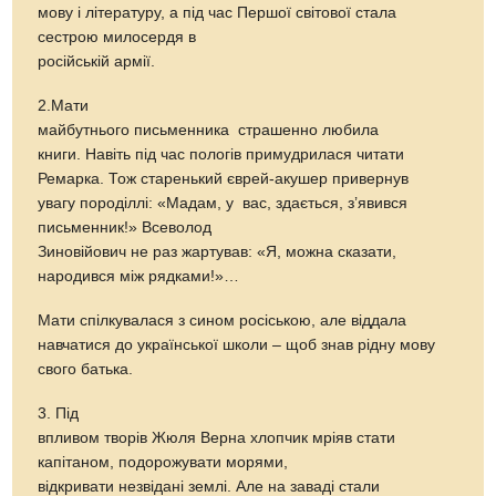
мову і літературу, а під час Першої світової стала
сестрою милосердя в
російській армії.
2.Мати
майбутнього письменника страшенно любила
книги. Навіть під час пологів примудрилася читати
Ремарка. Тож старенький єврей-акушер привернув
увагу породіллі: «Мадам, у вас, здається, з’явився
письменник!» Всеволод
Зиновійович не раз жартував: «Я, можна сказати,
народився між рядками!»…
Мати спілкувалася з сином росіською, але віддала
навчатися до української школи – щоб знав рідну мову
свого батька.
3. Під
впливом творів Жюля Верна хлопчик мріяв стати
капітаном, подорожувати морями,
відкривати незвідані землі. Але на заваді стали