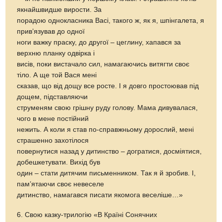
якнайшвидше вирости. За
порадою однокласника Васі, такого ж, як я, шпінгалета, я
прив’язував до одної
ноги важку праску, до другої – цеглину, хапався за
верхню планку одвірка і
висів, поки вистачало сил, намагаючись витягти своє
тіло. А ще той Вася мені
сказав, що від дощу все росте. І я довго простоював під
дощем, підставляючи
струменям свою грішну руду голову. Мама дивувалася,
чого в мене постійний
нежить. А коли я став по-справжньому дорослий, мені
страшенно захотілося
повернутися назад у дитинство – догратися, досміятися,
добешкетувати. Вихід був
один – стати дитячим письменником. Так я й зробив. І,
пам’ятаючи своє невеселе
дитинство, намагався писати якомога веселіше…»
6. Свою казку-трилогію «В Країні Сонячних