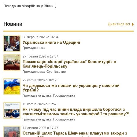
Погода на
sinoptik.ua
у Вінниці
Новини
Дивитися всі
08 червня 2026 о 16:34
Українська книга на Одещині
Громадянська
27 травня 2026 о 17:37
Презентація «Історії української Конституції» в
Камʼянець-Подільську
Громадянська
,
Суспільство
22 квітня 2026 о 16:17
Чи діждемося ми поваги до українців у воюючій
Україні?
Громадська думка
,
Громадянська
15 квітня 2026 о 21:57
Як і чому під час війни влада вирішила боротися з
«антисемітизмом» замість українофобії та рашизму?!
Громадська думка
,
Громадянська
14 лютого 2026 о 17:47
Останній шлях Тараса Шевченка: плануємо заходи з