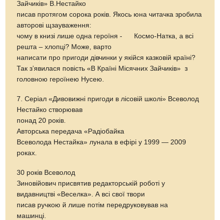
Зайчиків» В.Нестайко
писав протягом сорока років. Якось юна читачка зробила
авторові щзауваження:
чому в книзі лише одна героїня - Космо-Натка, а всі
решта – хлопці? Може, варто
написати про пригоди дівчинки у якійся казковій країні?
Так з’явилася повість «В Країні Місячних Зайчиків» з
головною героїнею Нусею.
7. Серіал «Дивовижні пригоди в лісовій школі» Всеволод
Нестайко створював
понад 20 років.
Авторська передача «Радіобайка
Всеволода Нестайка» лунала в ефірі у 1999 — 2009
роках.
30 років Всеволод
Зиновійович присвятив редакторській роботі у
видавництві «Веселка». А всі свої твори
писав ручкою й лише потім передруковував на
машинці.