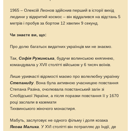
1965 – Олексій Леонов здійснив перший в історії вихід
людини у відкритий космос – він віддалився на відстань 5
метрів і пробув за бортом 12 хвилин 9 секунд.
Чи знаєте ви, що:
Про долю багатьох видатних українців ми не знаємо.
Так,
Софія Ружинська
, будучи волинською княгинею,
командувала у XVII столітті військом у 6 тисяч воїнів.
Лише уривчасті відомості маємо про волелюбну українку
Степаниду
. Вона була активною учасницею повстання
Степана Разіна, очолювала повстанський загін зі
Слобідської України, а після поразки повстання її у 1670
році заслали в каземати
Тихвинського жіночого монастиря.
Мабуть, заслуговує не одного фільму і доля козака
Якова Малика
. У XVI столітті він потрапляє до Індії, де