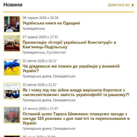
Новини
Дивитися всі
08 червня 2026 о 16:34
Українська книга на Одещині
Громадянська
27 травня 2026 о 17:37
Презентація «Історії української Конституції» в
Камʼянець-Подільську
Громадянська
,
Суспільство
22 квітня 2026 о 16:17
Чи діждемося ми поваги до українців у воюючій
Україні?
Громадська думка
,
Громадянська
15 квітня 2026 о 21:57
Як і чому під час війни влада вирішила боротися з
«антисемітизмом» замість українофобії та рашизму?!
Громадська думка
,
Громадянська
14 лютого 2026 о 17:47
Останній шлях Тараса Шевченка: плануємо заходи з
нагоди 165 роковин з дня памʼяті та перепоховання в
Україні
Громадська думка
,
Громадянська
05 січня 2026 о 20:39