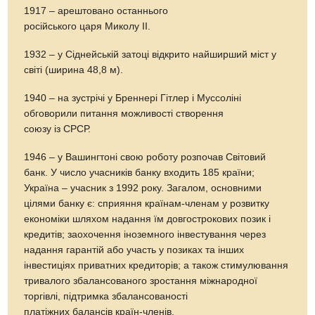
1917 – арештовано останнього
російського царя Миколу II.
1932 – у Сіднейській затоці відкрито найширший міст у
світі (ширина 48,8 м).
1940 – на зустрічі у Бреннері Гітлер і Муссоліні
обговорили питання можливості створення
союзу із СРСР.
1946 – у Вашингтоні свою роботу розпочав Світовий
банк. У число учасників банку входить 185 країни;
Україна – учасник з 1992 року. Загалом, основними
цілями банку є: сприяння країнам-членам у розвитку
економіки шляхом надання їм довгострокових позик і
кредитів; заохочення іноземного інвестування через
надання гарантій або участь у позиках та інших
інвестиціях приватних кредиторів; а також стимулювання
тривалого збалансованого зростання міжнародної
торгівлі, підтримка збалансованості
платіжних балансів країн-членів.