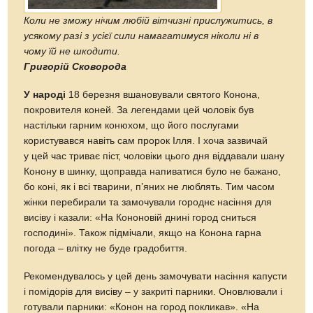
Коли не зможу нічим любій вітчизні прислужитись, в
усякому разі з усієї сили намагатимуся ніколи ні в
чому їй не шкодити.
Григорій Сковорода
У народі
18 березня вшановували святого Конона,
покровителя коней. За легендами цей чоловік був
настільки гарним конюхом, що його послугами
користувався навіть сам пророк Ілля. І хоча зазвичай
у цей час триває піст, чоловіки цього дня віддавали шану
Конону в шинку, щоправда напиватися було не бажано,
бо коні, як і всі тварини, п’яних не люблять. Тим часом
жінки перебирали та замочували городнє насіння для
висіву і казали: «На Кононовій днині город сниться
господині». Також підмічали, якщо на Конона гарна
погода – влітку не буде градобиття.
Рекомендувалось у цей день замочувати насіння капусти
і помідорів для висіву – у закриті парники. Оновлювали і
готували парники: «Конон на город покликав». «На