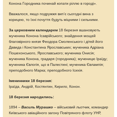
Конона Городника починай копати ріллю в городі».
Вважалося, якщо подружжя вип’є сьогодні вина з
корицею, то їхні почуття будуть міцними і сильними.
За церковним календарем
18 березня вшановують
мученика Конона Ісаврійського; знайдення мощей
благовірного князя Феодора Смоленського і дітей його
Давида і Константина Ярославських; мученика Адріана
Пошехонського, Ярославського; мученика Онисія;
мученика Конона, градаря (городника); мученицю Іраїду;
мученика Євлогія, що в Палестині; мученика Євлампія;
преподобного Марка; преподобного Ісихія.
Іменинники 18 березня:
Іраїда, Андрій, Костянтин, Кирило, Конон.
18 березня народились:
1894 –
Василь Мурашко
– військовий льотчик, командир
Київського авіаційного загону Повітрянoгo флоту УНР,