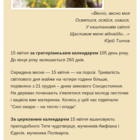
«Весно, весно моя
Освятися, осяйся, озвися,
У каштановім світлі
Щасливим мене віднайди…»
Юрій Титов
15 квітня
за григоріанським календарем
105 день року.
До кінця року залишається 260 днів.
Середина весни — 15 квітня — на порозі. Тривалість
світлового дня майже на чотири години більше,
порівняно з 21 грудня – днем зимового Сонцестояння.
На деревах починають з'являтися перші молоді листочки
і зацвіла вже материнка. Колись у цей час підмічали:
“Сині хмари – на тепло і опади”.
За церковним календарем
15 квітня вшановують
преподобного Тити чудотворця, мучеників Амфіана і
Єдесія, мученика Полікарпа.