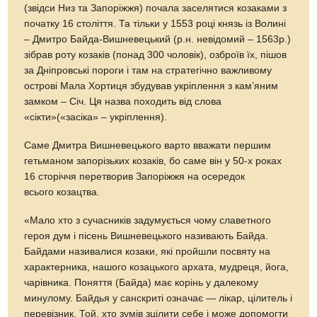
(звідси Низ та Запоріжжя) почала заселятися козаками з
початку 16 століття. Та тільки у 1553 році князь із Волині
– Дмитро Байда-Вишневецький (р.н. невідомий – 1563р.)
зібрав роту козаків (понад 300 чоловік), озброїв їх, пішов
за Дніпровські пороги і там на стратегічно важливому
острові Мала Хортиця збудував укріплення з кам’яним
замком – Січ. Ця назва походить від слова
«сікти»(«засіка» – укріплення).
Саме Дмитра Вишневецького варто вважати першим
гетьманом запорізьких козаків, бо саме він у 50-х роках
16 сторіччя перетворив Запоріжжя на осередок
всього козацтва.
«Мало хто з сучасників задумується чому славетного
героя дум і пісень Вишневецького називають Байда.
Байдами називалися козаки, які пройшли посвяту на
характерника, нашого козацького архата, мудреця, йога,
чарівника. Поняття (Байда) має корінь у далекому
минулому. Байдья у санскриті означає — лікар, цілитель і
перевізник. Той, хто зумів зцілити себе і може допомогти