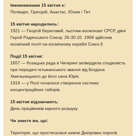
Іменинниками 15 квітня є:
Полікарп, Григорій, Анастас, Юхим і Тит.
15 квітня народились:
1921 — Георгій Береговий, льотчик-космонавт СРСР, двічі
Герой Радянського Союзу. 26-30.10. 1968 здійснив
космічний політ на космічному кораблі Союз-3.
Події 15 квітня:
1657 — Козацька рада в Чигирині затвердила спадковість
при передачі гетьманського звання від Богдана
Хмельницького до його сина Юрія.
1919 — у Росії почалося створення системи
концентраційних таборів.
15 квітня відзначають
:
День працівників карного розшуку
Чи знаєте ви, що:
Територія, що простягалася нижче Дніпрових порогів