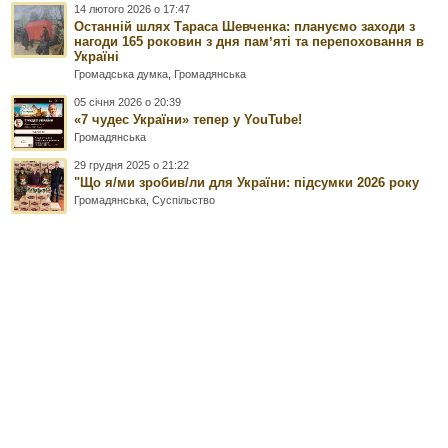
14 лютого 2026 о 17:47
Останній шлях Тараса Шевченка: плануємо заходи з
нагоди 165 роковин з дня памʼяті та перепоховання в
Україні
Громадська думка
,
Громадянська
05 січня 2026 о 20:39
«7 чудес України» тепер у YouTube!
Громадянська
29 грудня 2025 о 21:22
"Що я/ми зробив/ли для України: підсумки 2026 року
Громадянська
,
Суспільство