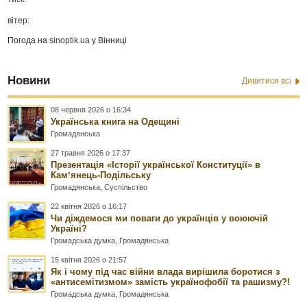
вітер:
Погода на
sinoptik.ua
у Вінниці
Новини
Дивитися всі
08 червня 2026 о 16:34
Українська книга на Одещині
Громадянська
27 травня 2026 о 17:37
Презентація «Історії української Конституції» в
Камʼянець-Подільську
Громадянська
,
Суспільство
22 квітня 2026 о 16:17
Чи діждемося ми поваги до українців у воюючій
Україні?
Громадська думка
,
Громадянська
15 квітня 2026 о 21:57
Як і чому під час війни влада вирішила боротися з
«антисемітизмом» замість українофобії та рашизму?!
Громадська думка
,
Громадянська