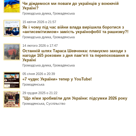
Чи діждемося ми поваги до українців у воюючій
Україні?
Громадська думка
,
Громадянська
15 квітня 2026 о 21:57
Як і чому під час війни влада вирішила боротися з
«антисемітизмом» замість українофобії та рашизму?!
Громадська думка
,
Громадянська
14 лютого 2026 о 17:47
Останній шлях Тараса Шевченка: плануємо заходи з
нагоди 165 роковин з дня памʼяті та перепоховання в
Україні
Громадська думка
,
Громадянська
05 січня 2026 о 20:39
«7 чудес України» тепер у YouTube!
Громадянська
29 грудня 2025 о 21:22
"Що я/ми зробив/ли для України: підсумки 2026 року
Громадянська
,
Суспільство