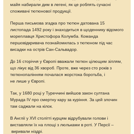
майя набирали дим в легені, як це роблять сучасні
споживачі тютюнової продукції.
Перша письмова згадка про тютюн датована 15
листопада 1492 року і знаходиться в щоденнику відомого
мореплавця Христофора Колумба. Команда
першовідкривача познайомилась з тютюном під час
висадки на острів Сан-Сальвадор.
До 16 сторіччя у Європі вважали тютюн цілющим зіллям,
що лікує від 36 хвороб. Проте, вже через сто років з
тютюнопалінням почалася жорстока боротьба, і
не лише у Європі.
Так, у 1680 році у Туреччині вийшов закон султана
Мурада IV про смертну кару за куріння. За цей злочин
там саджали на кілок.
В Англії у XVI столітті курцям відрубували голови і
виставляли їх на площі з люльками в роті. У Персії –
виривали ніздрі.