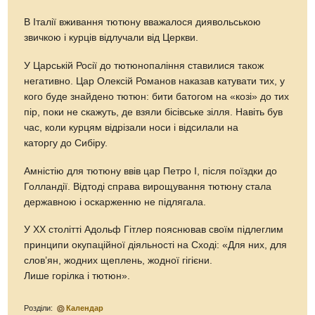
В Італії вживання тютюну вважалося диявольською
звичкою і курців відлучали від Церкви.
У Царській Росії до тютюнопаління ставилися також
негативно. Цар Олексій Романов наказав катувати тих, у
кого буде знайдено тютюн: бити батогом на «козі» до тих
пір, поки не скажуть, де взяли бісівське зілля. Навіть був
час, коли курцям відрізали носи і відсилали на
каторгу до Сибіру.
Амністію для тютюну ввів цар Петро I, після поїздки до
Голландії. Відтоді справа вирощування тютюну стала
державною і оскарженню не підлягала.
У XX столітті Адольф Гітлер пояснював своїм підлеглим
принципи окупаційної діяльності на Сході: «Для них, для
слов’ян, жодних щеплень, жодної гігієни.
Лише горілка і тютюн».
Розділи:
Календар