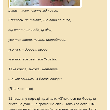
Буває, часом, сліпну від краси.
Спинюсь, не тямлю, що воно за диво, –
оці степи, це небо, ці ліси,
усе так гарно, чисто, незрадливо,
усе як є – дорога, явори,
усе моє, все зветься Україна.
Така краса, висока і нетлінна,
Що хоч спинись і з Богом говори
(Ліна Костенко)
31 травня
у народі
підмічали: «З’явилося на Феодота
листя на дубі – на врожайне літо». Також за останнім
днем весни колись передбачали погоду вересня. Бо ж