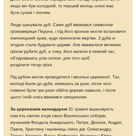
якщо він був холодний, то перший місяць осені має
бути сухим і теплим.
Люди шанували дуб. Саме дуб вважався символом
громовержця Перуна, і під його кроною могли встановити
язичницький храм, куди приносили жертви. З дуба ж
згодом стали будувати церкви. Але вважалося великим
гріхом рубати дуб, а тому, його валили в певний час,
об’єднавшись усім селом, для того щоб
розділити тягар гріха.
Під дубом могли проводитися і весільні церемонії. Так,
молоді йшли до дуба, взявшись за руки, після чого
повинні були три рази обійти дерево навколо, і після
цього їхній союз вважався священним.
За церковним календарем
31 травня вшановують
пам’ять святих отців сімох Вселенських соборів;
мучеників Феодота Анкирського, Петра, Діонісія, Андрія,
Павла, Христину і мучениць сімох дів: Олександру,
Текусу, Клавдію, Фаїну, Євфрасію, Матрону і Юлію;