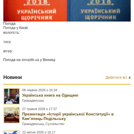
Погода
Погода у
Києві
вологість:
тиск:
вітер:
Погода на
sinoptik.ua
у Вінниці
Новини
Дивитися всі
08 червня 2026 о 16:34
Українська книга на Одещині
Громадянська
27 травня 2026 о 17:37
Презентація «Історії української Конституції» в
Камʼянець-Подільську
Громадянська
,
Суспільство
22 квітня 2026 о 16:17