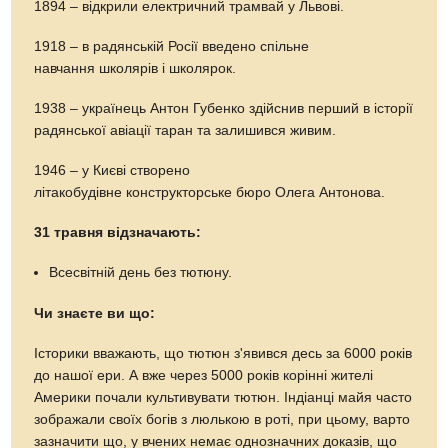
1894 – відкрили електричний трамвай у Львові.
1918 – в радянській Росії введено спільне
навчання школярів і школярок.
1938 – українець Антон Губенко здійснив перший в історії
радянської авіації таран та залишився живим.
1946 – у Києві створено
літакобудівне конструкторське бюро Олега Антонова.
31 травня відзначають:
Всесвітній день без тютюну.
Чи знаєте ви що:
Історики вважають, що тютюн з'явився десь за 6000 років
до нашої ери. А вже через 5000 років корінні жителі
Америки почали культивувати тютюн. Індіанці майя часто
зображали своїх богів з люлькою в роті, при цьому, варто
зазначити що, у вчених немає однозначних доказів, що