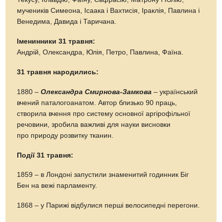
мучеників Симеона, Ісаака і Вахтисія, Іраклія, Павлина і
Венедима, Давида і Таричана.
Іменинники 31 травня:
Андрій, Олександра, Юлія, Петро, Павлина, Фаїна.
31 травня народились:
1880 –
Олександра Смирнова-Замкова
– український
вчений паталогоанатом. Автор близько 90 праць,
створила вчення про систему основної аргірофільної
речовини, зробила важливі для науки висновки
про природу розвитку тканин.
Події 31 травня:
1859 – в Лондоні запустили знаменитий годинник Біг
Бен на вежі парламенту.
1868 – у Парижі відбулися перші велосипедні перегони.