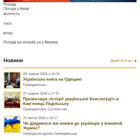
Погода
Погода у
Києві
вологість:
тиск:
вітер:
Погода на
sinoptik.ua
у Вінниці
Новини
Дивитися всі
08 червня 2026 о 16:34
Українська книга на Одещині
Громадянська
27 травня 2026 о 17:37
Презентація «Історії української Конституції» в
Камʼянець-Подільську
Громадянська
,
Суспільство
22 квітня 2026 о 16:17
Чи діждемося ми поваги до українців у воюючій
Україні?
Громадська думка
,
Громадянська