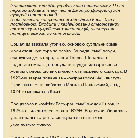
Її називають матір'ю українського націоналізму. Чи не
першим віддав їй таку честь Дмитро Донцов, суддя
суворий і принциповий.
В обстоюванні національної ідеї Ольга Косач була
послідовною. Входила у керівні органи створюваних
громадівцями українських інституцій, підписувала
петиції й вимоги до чинної влади.
Соціалізм вважала утопією, основою суспільних змін
мали стали культура та освіта. За радянської влади,
святкуючи день народження Тараса Шевченка в
Гадяцькій гімназії, огорнула погруддя Кобзаря синьо-
жовтим стягом, що викликало лють місцевого комісара. В
1920-му заарештована за «контрреволюційні» виступи.
Після звільнення виїхала в Могилів-Подільський, а від
1924-го мешкала в Києві.
Працювала в комісіях Всеукраїнської академії наук, із
1925-го – член-кореспондент ВУАН. Водночас вбиралась
у національні строї та спілкувалася винятково
українською мовою.
Померла 4 жовтня 1930-го в Києві. Похована на