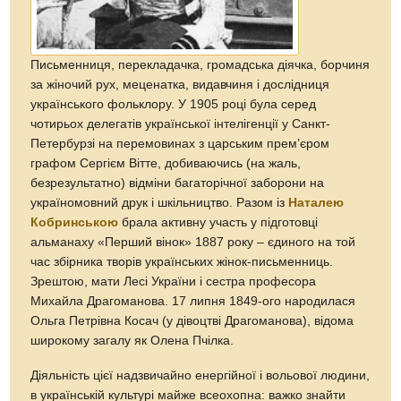
Письменниця, перекладачка, громадська діячка, борчиня
за жіночий рух, меценатка, видавчиня і дослідниця
українського фольклору. У 1905 році була серед
чотирьох делегатів української інтелігенції у Санкт-
Петербурзі на перемовинах з царським прем’єром
графом Сергієм Вітте, добиваючись (на жаль,
безрезультатно) відміни багаторічної заборони на
україномовний друк і шкільництво. Разом із
Наталею
Кобринською
брала активну участь у підготовці
альманаху «Перший вінок» 1887 року – єдиного на той
час збірника творів українських жінок-письменниць.
Зрештою, мати Лесі України і сестра професора
Михайла Драгоманова. 17 липня 1849-ого народилася
Ольга Петрівна Косач (у дівоцтві Драгоманова), відома
широкому загалу як Олена Пчілка.
Діяльність цієї надзвичайно енергійної і вольової людини,
в українській культурі майже всеохопна: важко знайти