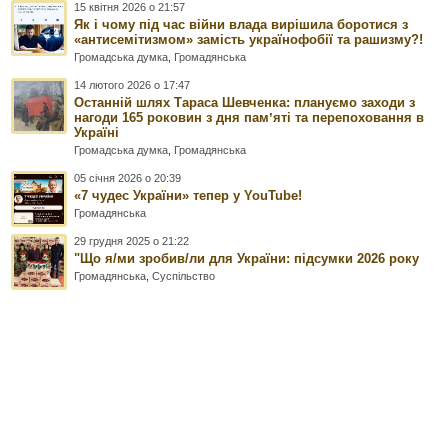
15 квітня 2026 о 21:57
Як і чому під час війни влада вирішила боротися з
«антисемітизмом» замість українофобії та рашизму?!
Громадська думка
,
Громадянська
14 лютого 2026 о 17:47
Останній шлях Тараса Шевченка: плануємо заходи з
нагоди 165 роковин з дня памʼяті та перепоховання в
Україні
Громадська думка
,
Громадянська
05 січня 2026 о 20:39
«7 чудес України» тепер у YouTube!
Громадянська
29 грудня 2025 о 21:22
"Що я/ми зробив/ли для України: підсумки 2026 року
Громадянська
,
Суспільство