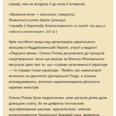
справу, яка не входила б до кола її інтересів.
«Бажання ясне — мислити, творити,
Живиться силою думок цілющих
І правду й боротьбу благословити!»
(з поезії
«Три вірша я
р.)
знайшла в альбомі вашім», 1927
Крім постійної праці над організацією українського
жіноцтва в Наддніпрянській Україні, участі у виданні
«Першого вінка», Олена Пчілка долучилася до процесів
націєтворення: вона ще раніше за Миколу Міхновського
висунула ідею про те, що «справа незалежності українців
— то справа тільки українців». Якийсь час намагалася
вплинути на ідеологію Центральної Ради, а пізніше,
розчарувавшись, іронічно характеризувала діяльність
окремих міністрів.
Олена Пчілка була педагогинею, всім шістьом дітям дала
домашню освіту, бо не довіряла тогочасним
зрусифікованим школам, журналісткою, членом-
кореспондентом Української Академії наук, виявляла