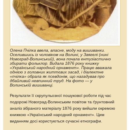
Олена Пчілка ввела, власне, моду на вишиванки.
Оселившись із чоловіком на Волині, у Звягелі (нині
Новоград-Волинський), вона почала ентузіастично
збирати фольклор. Видала 1876 року книжку
«Український народний орнамент». Працю вважала
однією з головних життєвих засад, і діалектне
«пчілка» обрала як псевдонім, що нагадував про
дбайливий невпинний труд. На фото — у
Волинській вишиванці.
Результати її скрупульозної пошукової роботи під час
подорожі Новоград-Волинським повітом та ґрунтовний
аналіз зібраного матеріалу 1876 року вийшли окремою
книжкою «Український народний орнамент». Цим
виданням досі користуються сучасні етнографи.