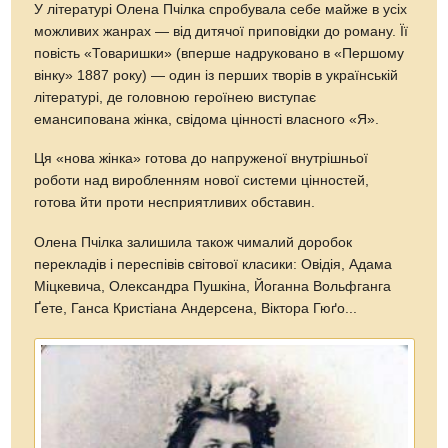
У літературі Олена Пчілка спробувала себе майже в усіх
можливих жанрах — від дитячої приповідки до роману. Її
повість «Товаришки» (вперше надруковано в «Першому
вінку» 1887 року) — один із перших творів в українській
літературі, де головною героїнею виступає
емансипована жінка, свідома цінності власного «Я».
Ця «нова жінка» готова до напруженої внутрішньої
роботи над виробленням нової системи цінностей,
готова йти проти несприятливих обставин.
Олена Пчілка залишила також чималий доробок
перекладів і переспівів світової класики: Овідія, Адама
Міцкевича, Олександра Пушкіна, Йоганна Вольфганга
Ґете, Ганса Кристіана Андерсена, Віктора Гюґо...