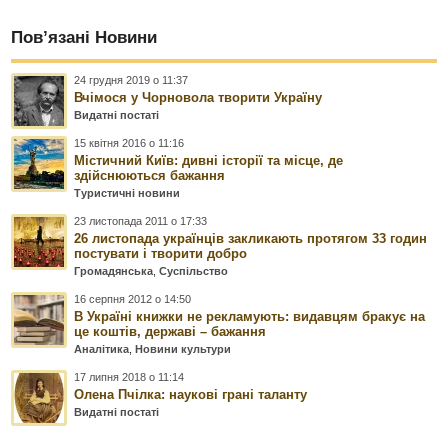
Пов’язані Новини
24 грудня 2019 о 11:37
Вчімося у Чорновола творити Україну
Видатні постаті
15 квітня 2016 о 11:16
Містичний Київ: дивні історії та місце, де
здійснюються бажання
Туристичні новини
23 листопада 2011 о 17:33
26 листопада українців закликають протягом 33 годин
постувати і творити добро
Громадянська
,
Суспільство
16 серпня 2012 о 14:50
В Україні книжки не рекламують: видавцям бракує на
це коштів, державі – бажання
Аналітика
,
Новини культури
17 липня 2018 о 11:14
Олена Пчілка: наукові грані таланту
Видатні постаті