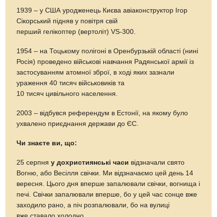
1939 – у США уродженець Києва авіаконструктор Ігор
Сікорський підняв у повітря свій
перший гелікоптер (вертоліт) VS-300.
1954 – на Тоцькому полігоні в Оренбурзькій області (нині
Росія) проведено військові навчання Радянської армії із
застосуванням атомної зброї, в ході яких зазнали
ураження 40 тисяч військовиків та
10 тисяч цивільного населення.
2003 – відбувся референдум в Естонії, на якому було
ухвалено приєднання держави до ЄС.
Чи знаєте ви, що:
25 серпня
у дохристиянські часи
відзначали свято
Вогню, або Весілля свічки. Ми відзначаємо цей день 14
вересня. Цього дня вперше запалювали свічки, вогнища і
печі. Свічки запалювали вперше, бо у цей час сонце вже
заходило рано, а піч розпалювали, бо на вулиці
вже ставало холодно.