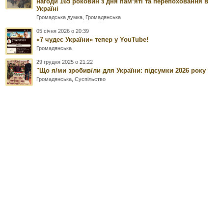
нагоди 165 роковин з дня памʼяті та перепоховання в
Україні
Громадська думка
,
Громадянська
05 січня 2026 о 20:39
«7 чудес України» тепер у YouTube!
Громадянська
29 грудня 2025 о 21:22
"Що я/ми зробив/ли для України: підсумки 2026 року
Громадянська
,
Суспільство