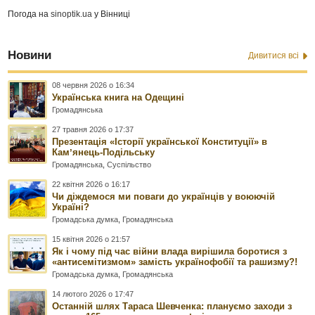
Погода на
sinoptik.ua
у Вінниці
Новини
Дивитися всі
08 червня 2026 о 16:34
Українська книга на Одещині
Громадянська
27 травня 2026 о 17:37
Презентація «Історії української Конституції» в
Камʼянець-Подільську
Громадянська
,
Суспільство
22 квітня 2026 о 16:17
Чи діждемося ми поваги до українців у воюючій
Україні?
Громадська думка
,
Громадянська
15 квітня 2026 о 21:57
Як і чому під час війни влада вирішила боротися з
«антисемітизмом» замість українофобії та рашизму?!
Громадська думка
,
Громадянська
14 лютого 2026 о 17:47
Останній шлях Тараса Шевченка: плануємо заходи з