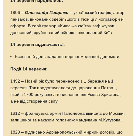
14 вересня народились:
1906 –
Олександр Пащенко
– український графік, автор
пейзажів, виконаних здебільшого в техніці ліногравюри й
офорта. В серії гравюр «Київська сюїта» зафіксував
довоєнний, зруйнований війною і відновлений Київ.
14 вересня відзначають:
.
Всесвітній день надання першої медичної допомоги.
Події 14 вересня:
1492 – Новий рік було перенесено з 1 березня на 1
вересня. Так продовжувалося до царювання Петра І,
який з 1700 року ввів літочислення від Різдва Христова,
а не від створення світу.
1812 – французька армія Наполеона ввійшла до Москви,
залишеної за наказом головнокомандувача М.Кутузова.
1829 – підписано Адріанопольський мирний договір, що