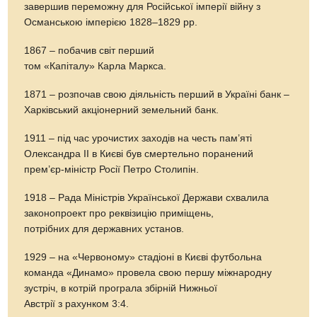
завершив переможну для Російської імперії війну з
Османською імперією 1828–1829 рр.
1867 – побачив світ перший
том «Капіталу» Карла Маркса.
1871 – розпочав свою діяльність перший в Україні банк –
Харківський акціонерний земельний банк.
1911 – під час урочистих заходів на честь пам’яті
Олександра ІІ в Києві був смертельно поранений
прем’єр-міністр Росії Петро Столипін.
1918 – Рада Міністрів Української Держави схвалила
законопроект про реквізицію приміщень,
потрібних для державних установ.
1929 – на «Червоному» стадіоні в Києві футбольна
команда «Динамо» провела свою першу міжнародну
зустріч, в котрій програла збірній Нижньої
Австрії з рахунком 3:4.