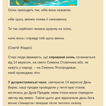
Осінь приходить так, ніби вона назовсім,
ніби щось змінює поява її сміховинна.
Ти так серйозно чекаєш щороку на осінь,
наче вона і справді тобі щось винна.
(Сергій Жадан)
Старі люди вважають, що
справжня осінь
починається
від 14 вересня, на свято Семена Стовпника або, як
кажуть у народі, – на Семена Літопродавця,
який проводжає літо.
У дохристиянські часи
, святкуючи 14 вересня День
Вирію, наші предки проводили у теплі краї птахів,
молячись до Духів Предків, яким птахи мали передати
звістку від живих. Також цього дня відзначали день бога
вогню Симаргла і вперше після теплого сезону