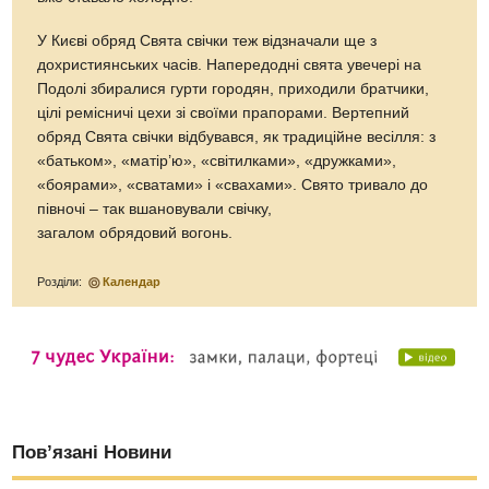
У Києві обряд Свята свічки теж відзначали ще з
дохристиянських часів. Напередодні свята увечері на
Подолі збиралися гурти городян, приходили братчики,
цілі ремісничі цехи зі своїми прапорами. Вертепний
обряд Свята свічки відбувався, як традиційне весілля: з
«батьком», «матір’ю», «світилками», «дружками»,
«боярами», «сватами» і «свахами». Свято тривало до
півночі – так вшановували свічку,
загалом обрядовий вогонь.
Розділи:
Календар
Пов’язані Новини