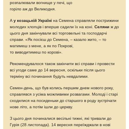
розпалювали вогнище у печі, що
горіло аж до Великодня.
А
у козацькій Україні
на Семена справляли пострижини
молодих хлопців і вперше садили їх на коні.
Селяни
ж до
цього дня закінчували всі торговельні та господарчі
справи. «Як посієш до Семена, – казало жито, – то
матимеш з мене, а як по Покрові,
то виводитимеш по корові».
Рекомендувалося також закінчити всі справи і провести
всі угоди саме до 14 вересня, оскільки після цього
терміну всі починання будуть невдалими.
Семен-день, що був колись першим днем нового року,
справлявся з усіма можливими розвагами. Молоді і старі
сходилися на посиденьки до старшого в роду зустрічати
нове літо, а потім ішли до церкву.
З цього дня починалися весільні тижні, які тривали до
Гурія (28 листопада). 14 вересня переїжджали в нові