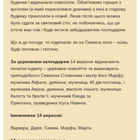
будинки і відзначали новосілля. Обов’язково горщик з
вугіллям (в який переселявся домовик) з печі в старому
будинку приносили в новий. Лише після цього можна
було сідати за святковий стіл, не побоюючись, що ця
істота має гнів і буде мстити забудькуватим господарям.
Що ж до погоди, то підмічали: як на Семена ясно – осінь
буде погожою і теплою.
За церковним календарем
14 вересня відзначають
початок індикту – церковне новоліття та вшановують
преподобного Симеона Стовпника і матір його Марфу;
мученика Аїфала, диякона; мучениць 40 дів постниць, і
мученика Амуна, диякона, вчителя їхнього; мученицю
Калісту та братів її, мучеників Євода та
Єрмогена; праведника Ісуса Навина.
Іменинники 14 вересня:
Варвара, Дарія, Семен, Марфа, Марта.