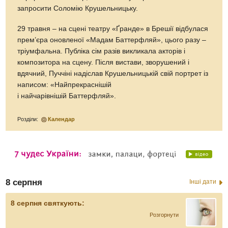
запросити Соломію Крушельницьку.
29 травня – на сцені театру «Ґранде» в Брешії відбулася
прем’єра оновленої «Мадам Баттерфляй», цього разу –
тріумфальна. Публіка сім разів викликала акторів і
композитора на сцену. Після вистави, зворушений і
вдячний, Пуччіні надіслав Крушельницькій свій портрет із
написом: «Найпрекраснішій
і найчарівнішій Баттерфляй».
Розділи:
Календар
8 серпня
Інші дати
8 серпня святкують:
Розгорнути