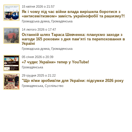
15 квітня 2026 о 21:57
Як і чому під час війни влада вирішила боротися з
«антисемітизмом» замість українофобії та рашизму?!
Громадська думка
,
Громадянська
14 лютого 2026 о 17:47
Останній шлях Тараса Шевченка: плануємо заходи з
нагоди 165 роковин з дня памʼяті та перепоховання в
Україні
Громадська думка
,
Громадянська
05 січня 2026 о 20:39
«7 чудес України» тепер у YouTube!
Громадянська
29 грудня 2025 о 21:22
"Що я/ми зробив/ли для України: підсумки 2026 року
Громадянська
,
Суспільство