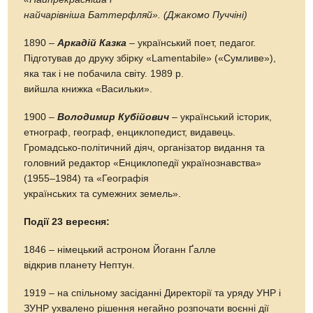
найчарівніша Баттерфляй». (Джакомо Пуччіні)
1890 –
Аркадій Казка
– український поет, педагог.
Підготував до друку збірку «Lamentabile» («Сумливе»),
яка так і не побачила світу. 1989 р.
вийшла книжка «Васильки».
1900 –
Володимир Кубійович
– український історик,
етнограф, географ, енциклопедист, видавець.
Громадсько-політичний діяч, організатор видання та
головний редактор «Енциклопедії українознавства»
(1955–1984) та «Географія
українських та сумежних земель».
Події 23 вересня:
1846 – німецький астроном Йоганн Ґалле
відкрив планету Нептун.
1919 – на спільному засіданні Директорії та уряду УНР і
ЗУНР ухвалено рішення негайно розпочати воєнні дії