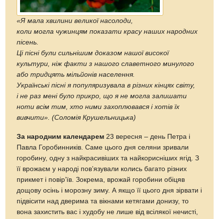
«Я мала хвилини великої насолоди,
коли могла чужинцям показати красу наших народних
пісень.
Ці пісні були сильнішим доказом нашої високої
культури, ніж факти з нашого славетного минулого
або тридцять мільйонів населення.
Українські пісні я популяризувала в різних кінцях світу,
і не раз мені було прикро, що я не могла залишати
ноти всім тим, хто ними захоплювався і хотів їх
вивчити». (Соломія Крушельницька)
За народним календарем
23 вересня – день Петра і
Павла Горобинників. Саме цього дня селяни зривали
горобину, одну з найкрасивіших та найкорисніших ягід. З
її врожаєм у народі пов’язували колись багато різних
прикмет і повір’їв. Зокрема, врожай горобини обіцяв
дощову осінь і морозну зиму. А якщо її цього дня зірвати і
підвісити над дверима та вікнами кетягами донизу, то
вона захистить вас і худобу не лише від всілякої нечисті,