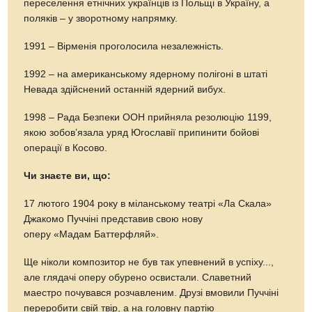
переселення етнічних українців із Польщі в Україну, а
поляків – у зворотному напрямку.
1991 – Вірменія проголосила незалежність.
1992 – на американському ядерному полігоні в штаті
Невада здійснений останній ядерний вибух.
1998 – Рада Безпеки ООН прийняла резолюцію 1199,
якою зобов’язала уряд Югославії припинити бойові
операції в Косово.
Чи знаєте ви, що:
17 лютого 1904 року в міланському театрі «Ла Скала»
Джакомо Пуччіні представив свою нову
оперу «Мадам Баттерфляй».
Ще ніколи композитор не був так упевнений в успіху...,
але глядачі оперу обурено освистали. Славетний
маестро почувався розчавленим. Друзі вмовили Пуччіні
переробити свій твір, а на головну партію