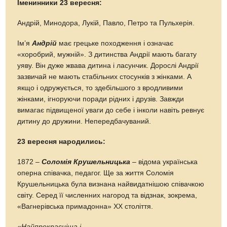
Іменинники 23 вересня:
Андрій, Минодора, Лукій, Павло, Петро та Пульхерія.
Ім’я
Андрій
має грецьке походження і означає
«хоробрий, мужній». З дитинства Андрії мають багату
уяву. Він дуже жвава дитина і ласунчик. Дорослі Андрії
зазвичай не мають стабільних стосунків з жінками. А
якщо і одружується, то здебільшого з вродливими
жінками, ігноруючи поради рідних і друзів. Завжди
вимагає підвищеної уваги до себе і інколи навіть ревнує
дитину до дружини. Непередбачуваний.
23 вересня народились:
1872 –
Соломія Крушельницька
– відома українська
оперна співачка, педагог. Ще за життя Соломія
Крушельницька була визнана найвидатнішою співачкою
світу. Серед її численних нагород та відзнак, зокрема,
«Вагнерівська примадонна» ХХ століття.
«Найпрекрасніша і