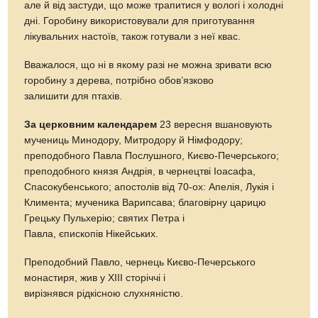
але й від застуди, що може трапитися у вологі і холодні
дні. Горобину використовували для приготування
лікувальних настоїв, також готували з неї квас.
Вважалося, що ні в якому разі не можна зривати всю
горобину з дерева, потрібно обов’язково
залишити для птахів.
За церковним календарем
23 вересня вшановують
мучениць Минодору, Митродору й Німфодору;
преподобного Павла Послушного, Києво-Печерського;
преподобного князя Андрія, в чернецтві Іоасафа,
Спасокубенського; апостолів від 70-ох: Апелія, Лукія і
Климента; мученика Варипсава; благовірну царицю
Грецьку Пульхерію; святих Петра і
Павла, єпископів Нікейських.
Преподобний Павло, чернець Києво-Печерського
монастиря, жив у ХІІІ сторіччі і
вирізнявся рідкісною слухняністю.