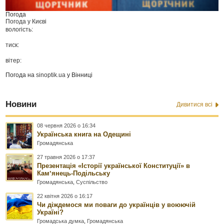
Погода
Погода у
Києві
вологість:
тиск:
вітер:
Погода на
sinoptik.ua
у Вінниці
Новини
Дивитися всі
08 червня 2026 о 16:34
Українська книга на Одещині
Громадянська
27 травня 2026 о 17:37
Презентація «Історії української Конституції» в
Камʼянець-Подільську
Громадянська
,
Суспільство
22 квітня 2026 о 16:17
Чи діждемося ми поваги до українців у воюючій
Україні?
Громадська думка
,
Громадянська