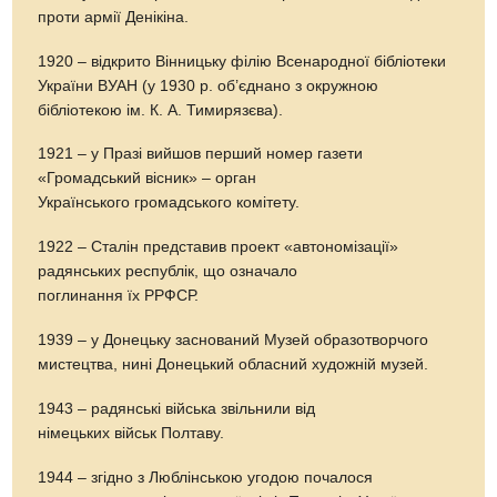
проти армії Денікіна.
1920 – відкрито Вінницьку філію Всенародної бібліотеки
України ВУАН (у 1930 р. об’єднано з окружною
бібліотекою ім. К. А. Тимирязєва).
1921 – у Празі вийшов перший номер газети
«Громадський вісник» – орган
Українського громадського комітету.
1922 – Сталін представив проект «автономізації»
радянських республік, що означало
поглинання їх РРФСР.
1939 – у Донецьку заснований Музей образотворчого
мистецтва, нині Донецький обласний художній музей.
1943 – радянські війська звільнили від
німецьких військ Полтаву.
1944 – згідно з Люблінською угодою почалося