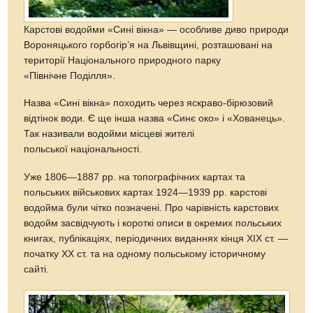
Карстові водойми «Сині вікна» — особливе диво природи
Вороняцького горбогір’я на Львівщині, розташовані на
території Національного природного парку
«Північне Поділля».
Назва «Сині вікна» походить через яскраво-бірюзовий
відтінок води. Є ще інша назва «Синє око» і «Хованець».
Так називали водойми місцеві жителі
польської національності.
Уже 1806—1887 рр. на топографічних картах та
польських військових картах 1924—1939 рр. карстові
водойма були чітко позначені. Про чарівність карстових
водойм засвідчують і короткі описи в окремих польських
книгах, публікаціях, періодичних виданнях кінця ХІХ ст. —
початку ХХ ст. та на одному польському історичному
сайті.