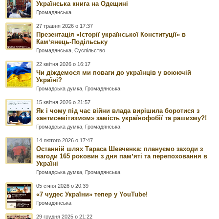
Українська книга на Одещині
Громадянська
27 травня 2026 о 17:37
Презентація «Історії української Конституції» в
Камʼянець-Подільську
Громадянська
,
Суспільство
22 квітня 2026 о 16:17
Чи діждемося ми поваги до українців у воюючій
Україні?
Громадська думка
,
Громадянська
15 квітня 2026 о 21:57
Як і чому під час війни влада вирішила боротися з
«антисемітизмом» замість українофобії та рашизму?!
Громадська думка
,
Громадянська
14 лютого 2026 о 17:47
Останній шлях Тараса Шевченка: плануємо заходи з
нагоди 165 роковин з дня памʼяті та перепоховання в
Україні
Громадська думка
,
Громадянська
05 січня 2026 о 20:39
«7 чудес України» тепер у YouTube!
Громадянська
29 грудня 2025 о 21:22