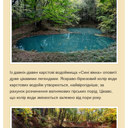
Із давніх-давен карстові водоймища «Сині вікна» оповиті
дуже цікавими легендами. Яскраво-бірюзовий колір води
карстових водойм утворюється, найвірогідніше, за
рахунок розчинення вапнякових гірських порід. Цікаво,
що колір води змінюється залежно від пори року.