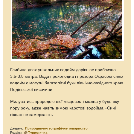
Глибина двох унікальних водойм дорівнює приблизно
3,5-3,8 метра. Вода прохолодна і прозора.Окрасою синіх
водойм є могутні багатолітні буки північно-західного краю
Подільської височини.
Милуватись природою цієї місцевості можна у будь-яку
пору року, адже навіть зимою карстові водойма «Сині
вікна» не замерзають.
Джерело:
Природничо-географічне товариство
Розділи:
Туристична