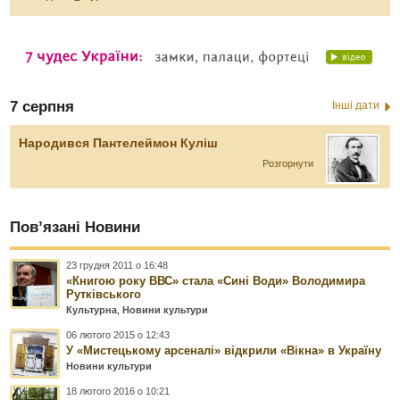
7 серпня
Інші дати
Народився Пантелеймон Куліш
Розгорнути
Пов’язані Новини
23 грудня 2011 о 16:48
«Книгою року ВВС» стала «Сині Води» Володимира
Рутківського
Культурна
,
Новини культури
06 лютого 2015 о 12:43
У «Мистецькому арсеналі» відкрили «Вікна» в Україну
Новини культури
18 лютого 2016 о 10:21