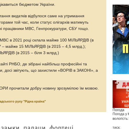
цікавиться бюджетом України.
тання видатків відбулося саме на утримання
горами той час, коли статус олігархів матимуть
тні працівники МВС, Генпрокуратури, СБУ тощо.
в МВС в 2021 році склала майже 100 МІЛЬЯРДІВ (в
У – майже 15 МІЛЬЯРДІВ (в 2015 – 4,5 млрд.);
ЬЯРДІВ (в 2015 – біля 3 млрд.)
сайті РНБО, де зібрані найбільш професійні та
и, досі звітують, що захистили «ВОРІВ в ЗАКОНІ», а
ОРИ прочитали добру новину зрозумілою їм мовою.
дського руху "Рідна країна"
Погода
Погода у
вологість:
тиск: