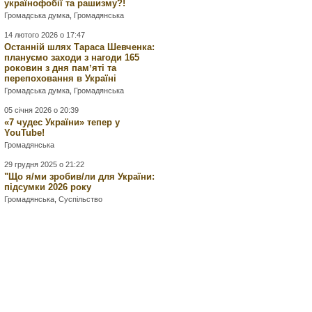
українофобії та рашизму?!
Громадська думка
,
Громадянська
14 лютого 2026 о 17:47
Останній шлях Тараса Шевченка:
плануємо заходи з нагоди 165
роковин з дня памʼяті та
перепоховання в Україні
Громадська думка
,
Громадянська
05 січня 2026 о 20:39
«7 чудес України» тепер у
YouTube!
Громадянська
29 грудня 2025 о 21:22
"Що я/ми зробив/ли для України:
підсумки 2026 року
Громадянська
,
Суспільство