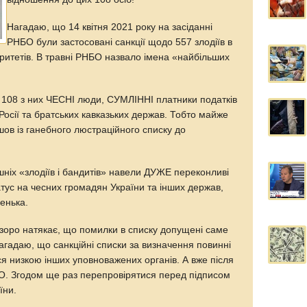
Нагадаю, що 14 квітня 2021 року на засіданні
РНБО були застосовані санкції щодо 557 злодіїв в
оритетів. В травні РНБО назвало імена «найбільших
що 108 з них ЧЕСНІ люди, СУМЛІННІ платники податків
сії та братських кавказьких держав. Тобто майже
шов із ганебного люстраційного списку до
ніх «злодіїв і бандитів» навели ДУЖЕ переконливі
атус на чесних громадян України та інших держав,
енька.
зоро натякає, що помилки в списку допущені саме
агадаю, що санкційні списки за визначення повинні
я низкою інших уповноважених органів. А вже після
О. Згодом ще раз перепровірятися перед підписом
їни.