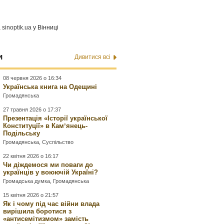
а
sinoptik.ua
у Вінниці
и
Дивитися всі
08 червня 2026 о 16:34
Українська книга на Одещині
Громадянська
27 травня 2026 о 17:37
Презентація «Історії української
Конституції» в Камʼянець-
Подільську
Громадянська
,
Суспільство
22 квітня 2026 о 16:17
Чи діждемося ми поваги до
українців у воюючій Україні?
Громадська думка
,
Громадянська
15 квітня 2026 о 21:57
Як і чому під час війни влада
вирішила боротися з
«антисемітизмом» замість