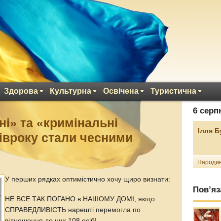
Здорова
Культурна
Освічена
Туристична
6 серп
оні» та «кримінальні
Ілля 
півроку стали чесними
Народив
У перших рядках оптимістично хочу щиро визнати:
Пов’яз
НЕ ВСЕ ТАК ПОГАНО в НАШОМУ ДОМІ, якщо
СПРАВЕДЛИВІСТЬ нарешті перемогла по
відношення до цих 108 осіб!