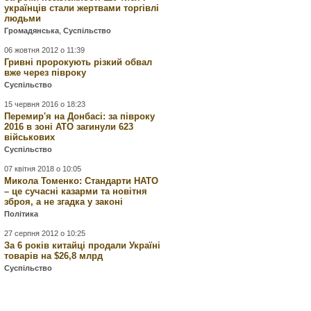
українців стали жертвами торгівлі
людьми
Громадянська
,
Суспільство
06 жовтня 2012 о 11:39
Гривні пророкують різкий обвал
вже через півроку
Суспільство
15 червня 2016 о 18:23
Перемир'я на Донбасі: за півроку
2016 в зоні АТО загинули 623
військових
Суспільство
07 квітня 2018 о 10:05
Микола Томенко: Стандарти НАТО
– це сучасні казарми та новітня
зброя, а не згадка у законі
Політика
27 серпня 2012 о 10:25
За 6 років китайці продали Україні
товарів на $26,8 млрд
Суспільство