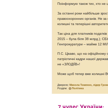
Поінформую також тих, хто не 
За останні роки найбільше зрос
правоохоронних органів. Не за 
колишні та теперішні авторите
Так ціна для платників податкі
2015 – була біля 38 млрд.); СБ
Генпрокуратури – майже 12 МІЛ
П.С. Цікаво, що на офіційному 
патріотичні кадри нашої держав
не «ЗЛОДІЇВ»!
Може щоб тепер вже колишні В
Джерело:
Микола Томенко, лідер Грома
Розділи:
Політика