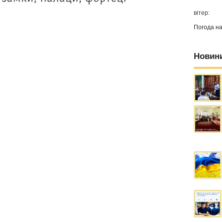
вітер:
Погода н
Новин