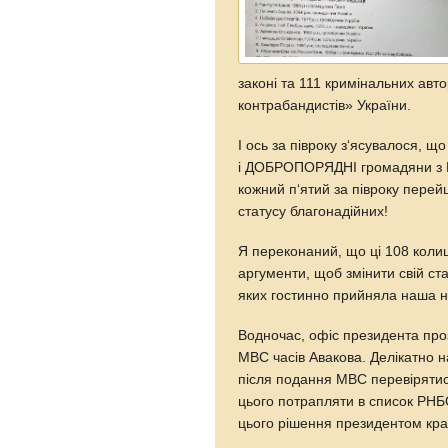
законі та 111 кримінальних авт
контрабандистів» України.
І ось за півроку з‘ясувалося, 
і ДОБРОПОРЯДНІ громадяни з Ро
кожний п‘ятий за півроку перей
статусу благонадійних!
Я переконаний, що ці 108 колиш
аргументи, щоб змінити свій ст
яких гостинно прийняла наша н
Водночас, офіс президента про
МВС часів Авакова. Делікатно н
після подання МВС перевірятис
цього потрапляти в список РНБ
цього рішення президентом кра