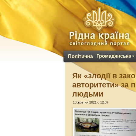
Громадянська
Політична
Як «злодії в зак
авторитети» за 
людьми
18 жовтня 2021 о 12:37