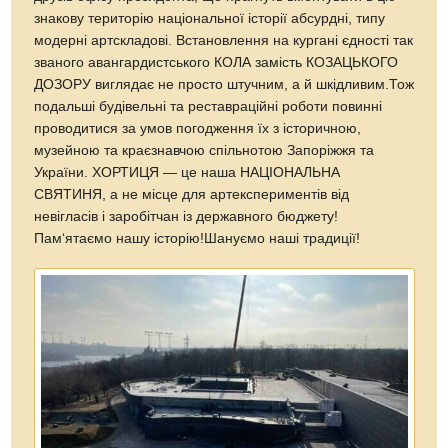
знакову територію національної історії абсурдні, типу
модерні артскладові. Встановлення на кургані єдності так
званого авангардистського КОЛА замість КОЗАЦЬКОГО
ДОЗОРУ виглядає не просто штучним, а й шкідливим.Тож
подальші будівельні та реставраційні роботи повинні
проводитися за умов погодження їх з історичною,
музейною та краєзнавчою спільнотою Запоріжжя та
України. ХОРТИЦЯ — це наша НАЦІОНАЛЬНА
СВЯТИНЯ, а не місце для артекспериментів від
невігласів і заробітчан із державного бюджету!
Пам‘ятаємо нашу історію!Шануємо наші традиції!