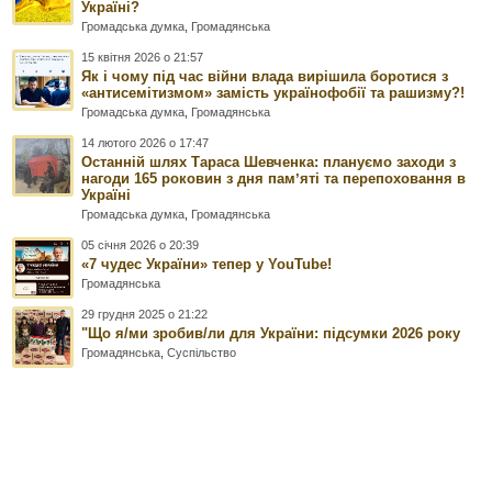
Україні?
Громадська думка
,
Громадянська
15 квітня 2026 о 21:57
Як і чому під час війни влада вирішила боротися з
«антисемітизмом» замість українофобії та рашизму?!
Громадська думка
,
Громадянська
14 лютого 2026 о 17:47
Останній шлях Тараса Шевченка: плануємо заходи з
нагоди 165 роковин з дня памʼяті та перепоховання в
Україні
Громадська думка
,
Громадянська
05 січня 2026 о 20:39
«7 чудес України» тепер у YouTube!
Громадянська
29 грудня 2025 о 21:22
"Що я/ми зробив/ли для України: підсумки 2026 року
Громадянська
,
Суспільство