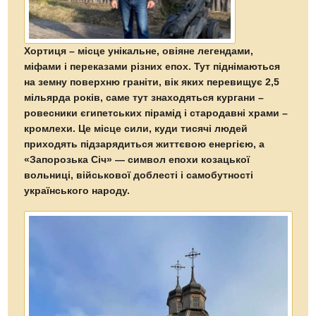
Хортиця – місце унікальне, овіяне легендами,
міфами і переказами різних епох. Тут піднімаються
на земну поверхню граніти, вік яких перевищує 2,5
мільярда років, саме тут знаходяться кургани –
ровесники єгипетських пірамід і стародавні храми –
кромлехи. Це місце сили, куди тисячі людей
приходять підзарядиться життєвою енергією, а
«Запорозька Січ» — символ епохи козацької
вольниці, військової доблесті і самобутності
українського народу.