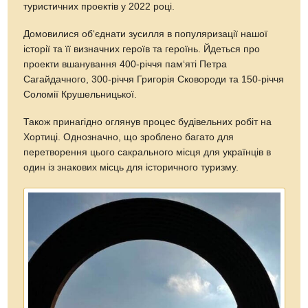
туристичних проектів у 2022 році.
Домовилися об‘єднати зусилля в популяризації нашої
історії та її визначних героїв та героїнь. Йдеться про
проекти вшанування 400-річчя пам‘яті Петра
Сагайдачного, 300-річчя Григорія Сковороди та 150-річчя
Соломії Крушельницької.
Також принагідно оглянув процес будівельних робіт на
Хортиці. Однозначно, що зроблено багато для
перетворення цього сакрального місця для українців в
один із знакових місць для історичного туризму.