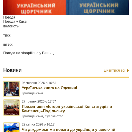
Погода
Погода у
Києві
вологість:
тиск:
вітер:
Погода на
sinoptik.ua
у Вінниці
Новини
Дивитися всі
08 червня 2026 о 16:34
Українська книга на Одещині
Громадянська
27 травня 2026 о 17:37
Презентація «Історії української Конституції» в
Камʼянець-Подільську
Громадянська
,
Суспільство
22 квітня 2026 о 16:17
Чи діждемося ми поваги до українців у воюючій