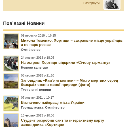
Розгорнути
Пов’язані Новини
09 вересня 2019 о 16:15
Микола Томенко: Хортиця – сакральне місце українців,
а не парк розваг
Суспільство
24 жовтня 2013 о 18:05
На острові Хортиця відкрили «Січову гарматну»
Новини культури
08 серпня 2015 о 21:20
Заповідник «Кам’яні могили» – Місто мертвих серед
безкраїх степів живої природи (фото)
Туристичні новини
07 жовтня 2011 о 10:17
Визначено найкращі міста України
Громадянська
,
Суспільство
16 червня 2013 о 10:06
Студент розробив сайт та інтерактивну карту
заповідника «Хортиця»