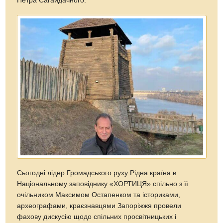
Петра Сагайдачного.
Сьогодні лідер Громадського руху Рідна країна в
Національному заповіднику «ХОРТИЦЯ» спільно з її
очільником Максимом Остапенком та істориками,
археографами, краєзнавцями Запоріжжя провели
фахову дискусію щодо спільних просвітницьких і