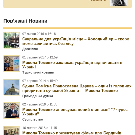
Пов’язані Новини
07 липня 2016 о 16:18
Сакральне для українців місце – Холодний яр – скоро
може залишитись без лісу
Довкілля
01 серпня 2017 о 12:59
Микола Томенко закликав українців відпочивати в
Україні
Туристичні новини
07 серпня 2014 о 15:49
Єдина Помісна Православна Церква – один із головних
пріоритетів сучасної України — Микола Томенко
Громадська думка
02 червня 2019 о 11:33
Микола Томенко анонсував новий етап акції “7 чудес
України”
Суспільство
16 лютого 2018 о 11:45
Микола Томенко презентував фільм про Бердичів