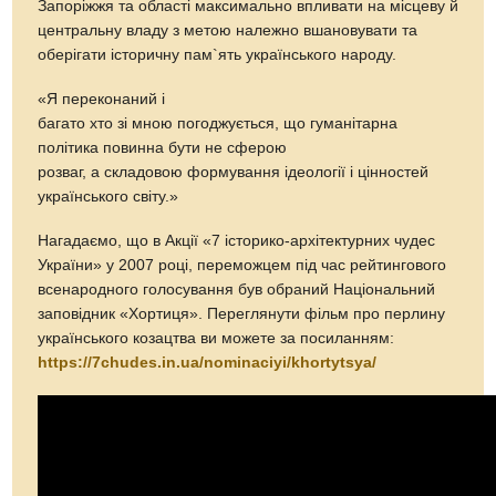
Запоріжжя та області максимально впливати на місцеву й
центральну владу з метою належно вшановувати та
оберігати історичну пам`ять українського народу.
«Я переконаний і
багато хто зі мною погоджується, що гуманітарна
політика повинна бути не сферою
розваг, а складовою формування ідеології і цінностей
українського світу.»
Нагадаємо, що в Акції «7 історико-архітектурних чудес
України» у 2007 році, переможцем під час рейтингового
всенародного голосування був обраний Національний
заповідник «Хортиця». Переглянути фільм про перлину
українського козацтва ви можете за посиланням:
https://7chudes.in.ua/nominaciyi/khortytsya/