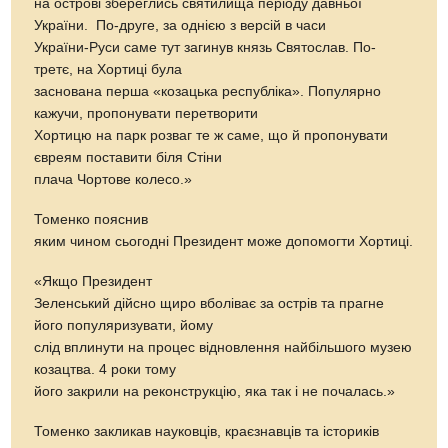
на острові збереглись святилища періоду давньої
України. По-друге, за однією з версій в часи
України-Руси саме тут загинув князь Святослав. По-
третє, на Хортиці була
заснована перша «козацька республіка». Популярно
кажучи, пропонувати перетворити
Хортицю на парк розваг те ж саме, що й пропонувати
євреям поставити біля Стіни
плача Чортове колесо.»
Томенко пояснив
яким чином сьогодні Президент може допомогти Хортиці.
«Якщо Президент
Зеленський дійсно щиро вболіває за острів та прагне
його популяризувати, йому
слід вплинути на процес відновлення найбільшого музею
козацтва. 4 роки тому
його закрили на реконструкцію, яка так і не почалась.»
Томенко закликав науковців, краєзнавців та істориків