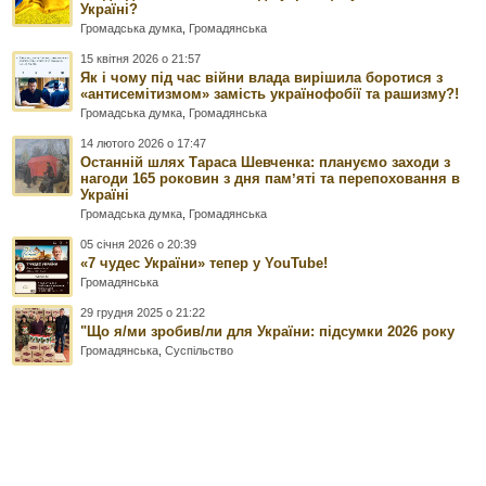
Україні?
Громадська думка
,
Громадянська
15 квітня 2026 о 21:57
Як і чому під час війни влада вирішила боротися з
«антисемітизмом» замість українофобії та рашизму?!
Громадська думка
,
Громадянська
14 лютого 2026 о 17:47
Останній шлях Тараса Шевченка: плануємо заходи з
нагоди 165 роковин з дня памʼяті та перепоховання в
Україні
Громадська думка
,
Громадянська
05 січня 2026 о 20:39
«7 чудес України» тепер у YouTube!
Громадянська
29 грудня 2025 о 21:22
"Що я/ми зробив/ли для України: підсумки 2026 року
Громадянська
,
Суспільство