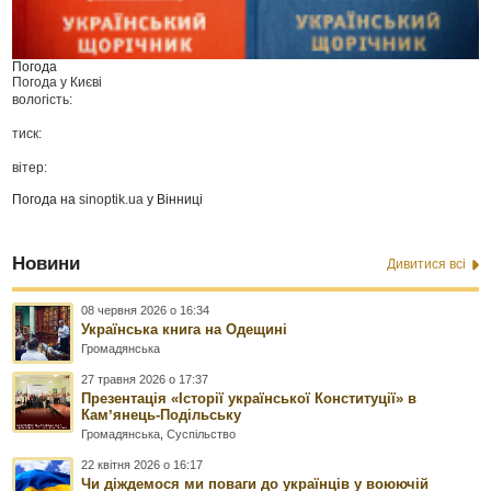
Погода
Погода у
Києві
вологість:
тиск:
вітер:
Погода на
sinoptik.ua
у Вінниці
Новини
Дивитися всі
08 червня 2026 о 16:34
Українська книга на Одещині
Громадянська
27 травня 2026 о 17:37
Презентація «Історії української Конституції» в
Камʼянець-Подільську
Громадянська
,
Суспільство
22 квітня 2026 о 16:17
Чи діждемося ми поваги до українців у воюючій