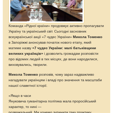
Команда «Рідної країни» продовжує активно пропагувати
Україну та український світ. Сьогодні засновник
всеукраїнської акції «7 чудес України»
Микола Томенко
в Запоріжжі анонсував початок нового етапу, який
матиме назву
«7 чудес України: малі батьківщини
великих українців»
і дозволить громадам розповісти
про відомих людей в тих місцях, де вони народилися,
виховувались, творили.
Микола Томенко
розповів, чому зараз надважливо
нагадувати українцям і владі про значення та масштаби
нашої славетної історії.
«Якщо в часи
Януковича гуманітарна політика мала проросійський
характер, то нині —
розважальний. Ми хочемо зупинити таку практику,