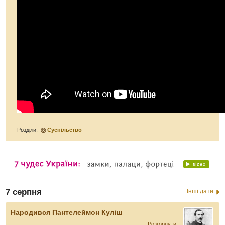
Розділи:
Суспільство
7 серпня
Інші дати
Народився Пантелеймон Куліш
Розгорнути