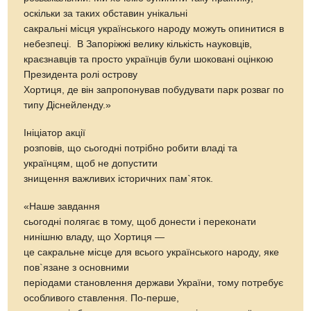
оскільки за таких обставин унікальні
сакральні місця українського народу можуть опинитися в
небезпеці. В Запоріжжі велику кількість науковців,
краєзнавців та просто українців були шоковані оцінкою
Президента ролі острову
Хортиця, де він запропонував побудувати парк розваг по
типу Діснейленду.»
Ініціатор акції
розповів, що сьогодні потрібно робити владі та
українцям, щоб не допустити
знищення важливих історичних пам`яток.
«Наше завдання
сьогодні полягає в тому, щоб донести і переконати
нинішню владу, що Хортиця —
це сакральне місце для всього українського народу, яке
пов`язане з основними
періодами становлення держави України, тому потребує
особливого ставлення. По-перше,