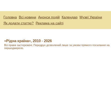
Головна
Всі новини
Анонси подій
Календар
Музеї України
Як додати статтю?
Реклама на сайті
«Рідна країна», 2010 - 2026
Всі права застережені. Передрук дозволений лише за умови прямого посилання на
першоджерело.