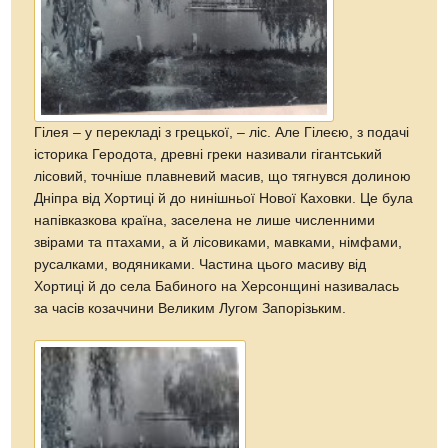
Гілея – у перекладі з грецької, – ліс. Але Гілеєю, з подачі
історика Геродота, древні греки називали гігантський
лісовий, точніше плавневий масив, що тягнувся долиною
Дніпра від Хортиці й до нинішньої Нової Каховки. Це була
напівказкова країна, заселена не лише численними
звірами та птахами, а й лісовиками, мавками, німфами,
русалками, водяниками. Частина цього масиву від
Хортиці й до села Бабиного на Херсонщині називалась
за часів козаччини Великим Лугом Запорізьким.