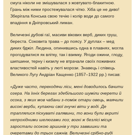
смуга ніколи не змішувалася з жовтувато-блакитною.
Грань між ними простежувалася чітко. Хіба це не диво!
Зберігала Конська свою течію і колір води до самого
впадіння в Дніпровський лиман.
Величезні дубові гаї, масиви вікових верб, диких груш,
береста. Соковита трава – до поясу. У дуплах – мед
диких бджіл. Людина, опинившись одна в плавнях, могла
прогодуватися як влітку, так і взимку. Ягоди ожини, глоду,
шипшини, терну і кизилу не втрачали своїх поживних
властивостей навіть у люті морози. Знавець і співець
Великого Лугу Андріан Кащенко (1857–1922 рр.) писав:
«Дуже часто, переходячи ліси, мені доводилось бачити
озера. На їхніх берегах здебільшого шуміли очерети й
осока, з яких мов чабани з-поміж отари овець, маячили
високі верби, купаючи свої гнучкі віти у воді. Де
траплялися піскуваті галявини, то вони були вкриті
непрохідними шелюгами лоз; вогкі ж безлісі місця
заростали осокою аршинів у три заввишки та
очеретами до трьох сажнів. Величезні срібно-руді