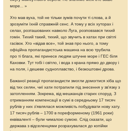
море... »
Хто мав вуха, той не тільки зумів почути ті слова, а й
зрозуміти їхній справжній сенс. А тому у всіх хуторах і
селах, розташованих навколо Луга, розповзався тихий
гомін. Тихий такий, тихий, що звучить в хатах при світлі
гасівок. Хто «відав все», той знав про нього, а тому
офіційна пропагандистська машина на всю трубила
про ті блага, які принесе людям штучне море і ГЕС біля
Каховки. Тут тобі і світло, і вода з крана прямо до двору і
на поля, і дешеве судноплавство, і безкоштовні дрова.
Бажаної реакції пропагандисти змогли домогтися хіба що
від тих селян, чиї хати потрапили під знесення у зв'язку з
затопленням. Зокрема, від мешканців старих споруд. З
отриманням компенсації в сумі в середньому 17 тисяч
рублів у них з'являлася можливість побудувати нову хату.
17 тисяч рублів – 1700 в пореформеному (1961 роки)
еквіваленті – були чималою сумою. Слід сказати, що
держава з відселенцями розрахувалася до копійки