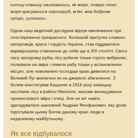
китиці комишу хвилювались, як море, поверх того
моря красувалися чорногруді, м’які, мов боброве
хутро, султани».
Однак наш видатний дослідник відчув хвилювання при
спостереженні прекрасного. Колишній притулок славних
запорожців, краса і гордість України, став піддаватися
варварському ставленню до себе ще в XIX столітті. Свого
часу запорожці рубку лісу робили тільки строго вибірково,
полювали на звіра і ловили рибу тільки у встановлених
місцях, але новоявлені господарі краю дивилися на
Великий Луг виключно як на джерело збагачення. З
болем констатував Кащенко в 1916 році хижацьку
заготівлю лісу в районі Нікополя, масове винищування
промислового звіра і птиці. Але не міг навіть
здогадуватися шановний Андріан Феофанович, яку долю
підготували цьому Богом даному краю люди в
недалекому майбутньому...
Як все відбувалося