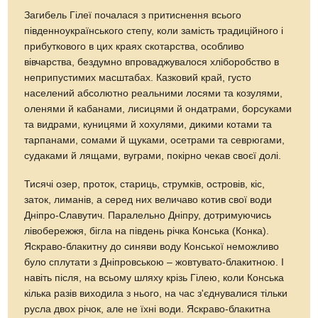
Загибель Гілеї почалася з притиснення всього
південноукраїнського степу, коли замість традиційного і
прибуткового в цих краях скотарства, особливо
вівчарства, бездумно впроваджувалося хліборобство в
неприпустимих масштабах. Казковий край, густо
населений абсолютно реальними лосями та козулями,
оленями й кабанами, лисицями й ондатрами, борсуками
та видрами, куницями й хохулями, дикими котами та
тарпанами, сомами й щуками, осетрами та севрюгами,
судаками й лящами, вуграми, покірно чекав своєї долі.
Тисячі озер, проток, стариць, струмків, островів, кіс,
заток, лиманів, а серед них величаво котив свої води
Дніпро-Славутич. Паралельно Дніпру, дотримуючись
лівобережжя, бігла на південь річка Конська (Конка).
Яскраво-блакитну до синяви воду Конської неможливо
було сплутати з Дніпровською – жовтувато-блакитною. І
навіть після, на всьому шляху крізь Гілею, коли Конська
кілька разів виходила з нього, на час з'єднувалися тільки
русла двох річок, але не їхні води. Яскраво-блакитна