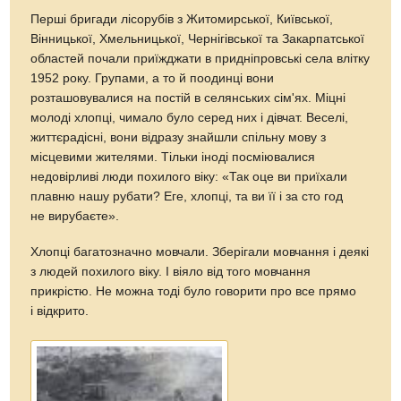
Перші бригади лісорубів з Житомирської, Київської,
Вінницької, Хмельницької, Чернігівської та Закарпатської
областей почали приїжджати в придніпровські села влітку
1952 року. Групами, а то й поодинці вони
розташовувалися на постій в селянських сім'ях. Міцні
молоді хлопці, чимало було серед них і дівчат. Веселі,
життєрадісні, вони відразу знайшли спільну мову з
місцевими жителями. Тільки іноді посміювалися
недовірливі люди похилого віку: «Так оце ви приїхали
плавню нашу рубати? Еге, хлопці, та ви її і за сто год
не вирубаєте».
Хлопці багатозначно мовчали. Зберігали мовчання і деякі
з людей похилого віку. І віяло від того мовчання
прикрістю. Не можна тоді було говорити про все прямо
і відкрито.