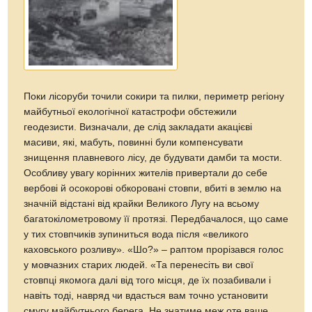
Поки лісоруби точили сокири та пилки, периметр регіону
майбутньої екологічної катастрофи обстежили
геодезисти. Визначали, де слід закладати акацієві
масиви, які, мабуть, повинні були компенсувати
знищення плавневого лісу, де будувати дамби та мости.
Особливу увагу корінних жителів привертали до себе
вербові й осокорові обкоровані стовпи, вбиті в землю на
значній відстані від крайки Великого Лугу на всьому
багатокілометровому її протязі. Передбачалося, що саме
у тих стовпчиків зупиниться вода після «великого
каховського розливу». «Шо?» – раптом прорізався голос
у мовчазних старих людей. «Та перенесіть ви свої
стовпці якомога далі від того місця, де їх позабивали і
навіть тоді, навряд чи вдасться вам точно установити
смугу майбутнього берега. Не знатиме меж оте ваше