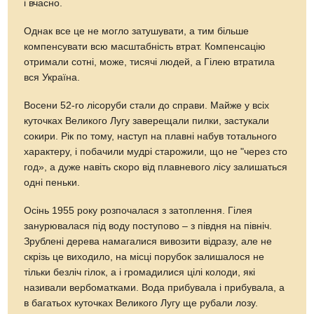
і вчасно.
Однак все це не могло затушувати, а тим більше
компенсувати всю масштабність втрат. Компенсацію
отримали сотні, може, тисячі людей, а Гілею втратила
вся Україна.
Восени 52-го лісоруби стали до справи. Майже у всіх
куточках Великого Лугу заверещали пилки, застукали
сокири. Рік по тому, наступ на плавні набув тотального
характеру, і побачили мудрі старожили, що не "через сто
год», а дуже навіть скоро від плавневого лісу залишаться
одні пеньки.
Осінь 1955 року розпочалася з затоплення. Гілея
занурювалася під воду поступово – з півдня на північ.
Зрублені дерева намагалися вивозити відразу, але не
скрізь це виходило, на місці порубок залишалося не
тільки безліч гілок, а і громадилися цілі колоди, які
називали вербоматками. Вода прибувала і прибувала, а
в багатьох куточках Великого Лугу ще рубали лозу.