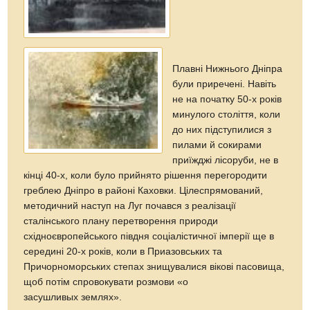
Плавні Нижнього Дніпра
були приречені. Навіть
не на початку 50-х років
минулого століття, коли
до них підступилися з
пилами й сокирами
приїжджі лісоруби, не в
кінці 40-х, коли було прийнято рішення перегородити
греблею Дніпро в районі Каховки. Цілеспрямований,
методичний наступ на Луг почався з реалізації
сталінського плану перетворення природи
східноєвропейського півдня соціалістичної імперії ще в
середині 20-х років, коли в Приазовських та
Причорноморських степах знищувалися вікові пасовища,
щоб потім спровокувати розмови «о
засушливых землях».