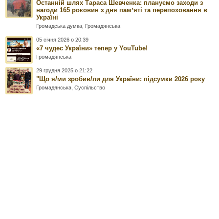
Останній шлях Тараса Шевченка: плануємо заходи з
нагоди 165 роковин з дня памʼяті та перепоховання в
Україні
Громадська думка
,
Громадянська
05 січня 2026 о 20:39
«7 чудес України» тепер у YouTube!
Громадянська
29 грудня 2025 о 21:22
"Що я/ми зробив/ли для України: підсумки 2026 року
Громадянська
,
Суспільство