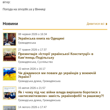
вітер:
Погода на
sinoptik.ua
у Вінниці
Новини
Дивитися всі
08 червня 2026 о 16:34
Українська книга на Одещині
Громадянська
27 травня 2026 о 17:37
Презентація «Історії української Конституції» в
Камʼянець-Подільську
Громадянська
,
Суспільство
22 квітня 2026 о 16:17
Чи діждемося ми поваги до українців у воюючій
Україні?
Громадська думка
,
Громадянська
15 квітня 2026 о 21:57
Як і чому під час війни влада вирішила боротися з
«антисемітизмом» замість українофобії та рашизму?!
Громадська думка
,
Громадянська
14 лютого 2026 о 17:47