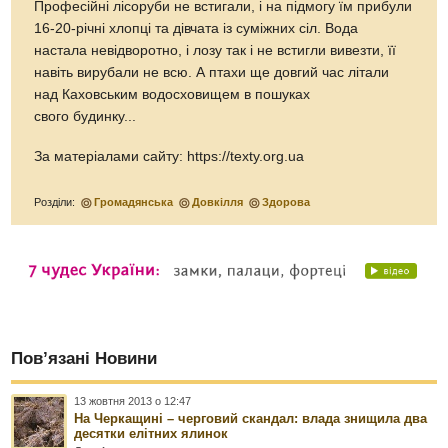
Професійні лісоруби не встигали, і на підмогу їм прибули
16-20-річні хлопці та дівчата із суміжних сіл. Вода
настала невідворотно, і лозу так і не встигли вивезти, її
навіть вирубали не всю. А птахи ще довгий час літали
над Каховським водосховищем в пошуках
свого будинку...
За матеріалами сайту: https://texty.org.ua
Розділи:
Громадянська
Довкілля
Здорова
Пов’язані Новини
13 жовтня 2013 о 12:47
На Черкащині – черговий скандал: влада знищила два
десятки елітних ялинок