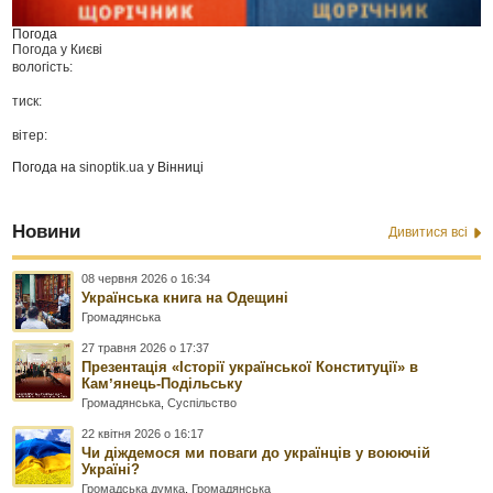
Погода
Погода у
Києві
вологість:
тиск:
вітер:
Погода на
sinoptik.ua
у Вінниці
Новини
Дивитися всі
08 червня 2026 о 16:34
Українська книга на Одещині
Громадянська
27 травня 2026 о 17:37
Презентація «Історії української Конституції» в
Камʼянець-Подільську
Громадянська
,
Суспільство
22 квітня 2026 о 16:17
Чи діждемося ми поваги до українців у воюючій
Україні?
Громадська думка
,
Громадянська