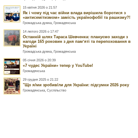
15 квітня 2026 о 21:57
Як і чому під час війни влада вирішила боротися з
«антисемітизмом» замість українофобії та рашизму?!
Громадська думка
,
Громадянська
14 лютого 2026 о 17:47
Останній шлях Тараса Шевченка: плануємо заходи з
нагоди 165 роковин з дня памʼяті та перепоховання в
Україні
Громадська думка
,
Громадянська
05 січня 2026 о 20:39
«7 чудес України» тепер у YouTube!
Громадянська
29 грудня 2025 о 21:22
"Що я/ми зробив/ли для України: підсумки 2026 року
Громадянська
,
Суспільство