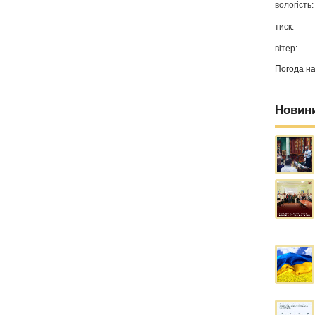
вологість:
тиск:
вітер:
Погода н
Новин