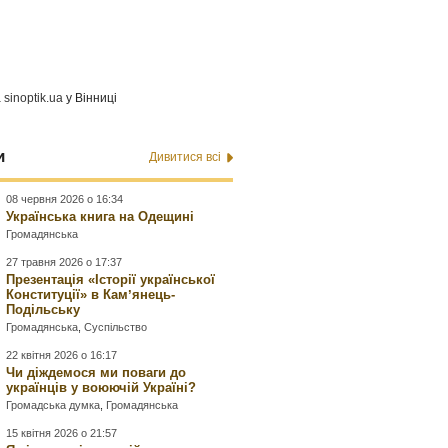
а
sinoptik.ua
у Вінниці
и
Дивитися всі
08 червня 2026 о 16:34
Українська книга на Одещині
Громадянська
27 травня 2026 о 17:37
Презентація «Історії української
Конституції» в Камʼянець-
Подільську
Громадянська
,
Суспільство
22 квітня 2026 о 16:17
Чи діждемося ми поваги до
українців у воюючій Україні?
Громадська думка
,
Громадянська
15 квітня 2026 о 21:57