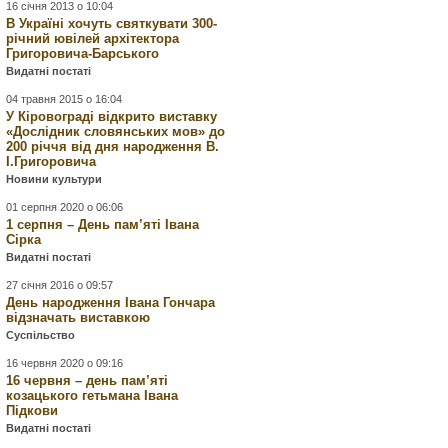
16 січня 2013 о 10:04
В Україні хочуть святкувати 300-
річний ювілей архітектора
Григоровича-Барського
Видатні постаті
04 травня 2015 о 16:04
У Кіровограді відкрито виставку
«Дослідник словянських мов» до
200 річчя від дня народження В.
І.Григоровича
Новини культури
01 серпня 2020 о 06:06
1 серпня – День пам’яті Івана
Сірка
Видатні постаті
27 січня 2016 о 09:57
День народження Івана Гончара
відзначать виставкою
Суспільство
16 червня 2020 о 09:16
16 червня – день пам’яті
козацького гетьмана Івана
Підкови
Видатні постаті