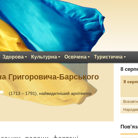
Здорова
Культурна
Освічена
Туристична
8 серп
ана Григоровича-Барського
8 серп
(1713 – 1791), найвидатніший архітектор
Всесвітн
Народив
Пов’яз