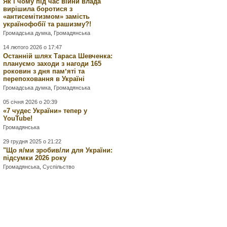
Як і чому під час війни влада
вирішила боротися з
«антисемітизмом» замість
українофобії та рашизму?!
Громадська думка
,
Громадянська
14 лютого 2026 о 17:47
Останній шлях Тараса Шевченка:
плануємо заходи з нагоди 165
роковин з дня памʼяті та
перепоховання в Україні
Громадська думка
,
Громадянська
05 січня 2026 о 20:39
«7 чудес України» тепер у
YouTube!
Громадянська
29 грудня 2025 о 21:22
"Що я/ми зробив/ли для України:
підсумки 2026 року
Громадянська
,
Суспільство