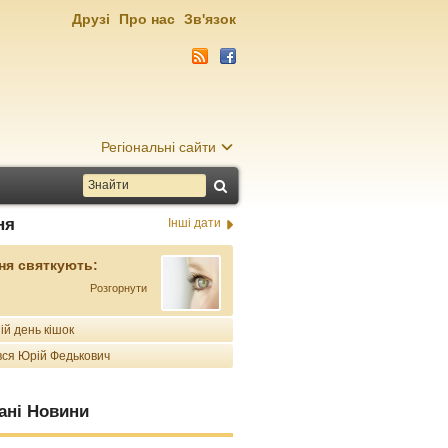
Друзі
Про нас
Зв'язок
Регіональні сайти
ня
Інші дати
ня святкують:
Розгорнути
ій день кішок
ся Юрій Федькович
ані Новини