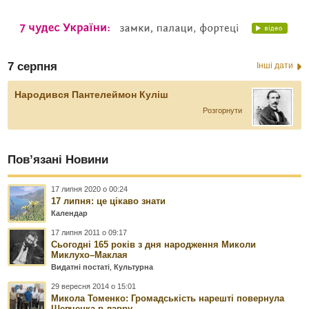
7 серпня
Інші дати
Народився Пантелеймон Куліш
Розгорнути
Пов’язані Новини
17 липня 2020 о 00:24
17 липня: це цікаво знати
Календар
17 липня 2011 о 09:17
Сьогодні 165 років з дня народження Миколи
Миклухо–Маклая
Видатні постаті
,
Культурна
29 вересня 2014 о 15:01
Микола Томенко: Громадськість нарешті повернула
Шевченка в лавру