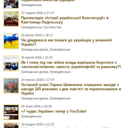
Громадянська
27 травня 2026 о 17:37
Презентація «Історії української Конституції» в
Камʼянець-Подільську
Громадянська
,
Суспільство
22 квітня 2026 о 16:17
Чи діждемося ми поваги до українців у воюючій
Україні?
Громадська думка
,
Громадянська
15 квітня 2026 о 21:57
Як і чому під час війни влада вирішила боротися з
«антисемітизмом» замість українофобії та рашизму?!
Громадська думка
,
Громадянська
14 лютого 2026 о 17:47
Останній шлях Тараса Шевченка: плануємо заходи з
нагоди 165 роковин з дня памʼяті та перепоховання в
Україні
Громадська думка
,
Громадянська
05 січня 2026 о 20:39
«7 чудес України» тепер у YouTube!
Громадянська
29 грудня 2025 о 21:22