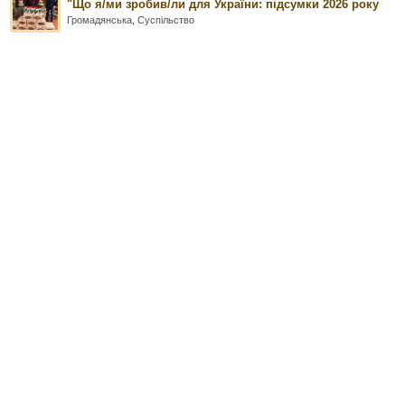
"Що я/ми зробив/ли для України: підсумки 2026 року
Громадянська
,
Суспільство