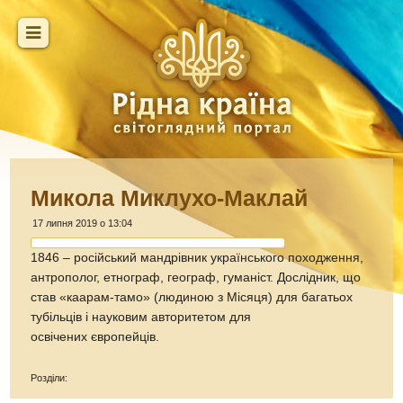
Микола Миклухо-Маклай
17 липня 2019 о 13:04
1846 – російський мандрівник українського походження,
антрополог, етнограф, географ, гуманіст. Дослідник, що
став «каарам-тамо» (людиною з Місяця) для багатьох
тубільців і науковим авторитетом для
освічених європейців.
Розділи: