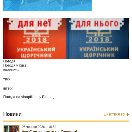
Погода
Погода у
Києві
вологість:
тиск:
вітер:
Погода на
sinoptik.ua
у Вінниці
Новини
Дивитися всі
08 червня 2026 о 16:34
Українська книга на Одещині