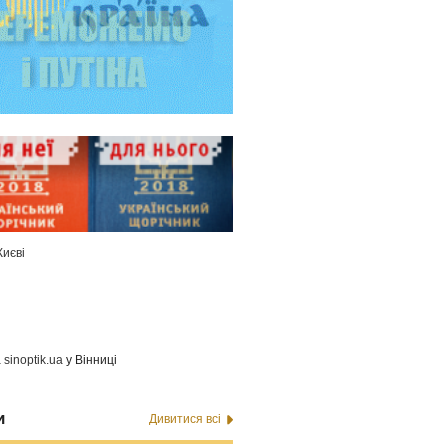
Києві
а
sinoptik.ua
у Вінниці
и
Дивитися всі