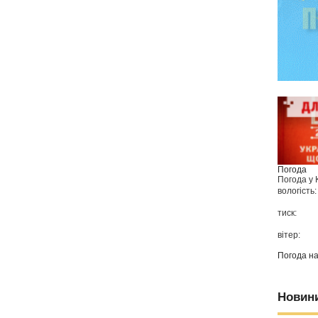
Погода
Погода у
вологість:
тиск:
вітер:
Погода н
Новин