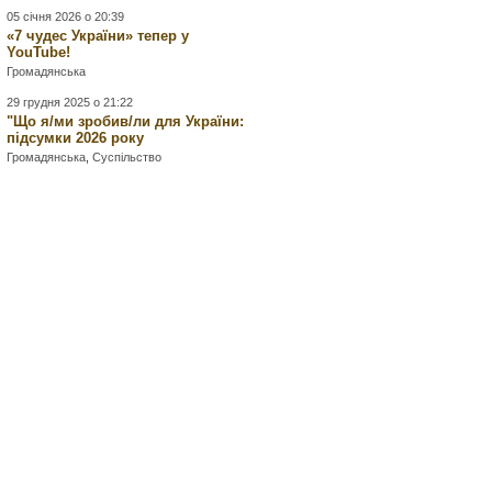
05 січня 2026 о 20:39
«7 чудес України» тепер у
YouTube!
Громадянська
29 грудня 2025 о 21:22
"Що я/ми зробив/ли для України:
підсумки 2026 року
Громадянська
,
Суспільство