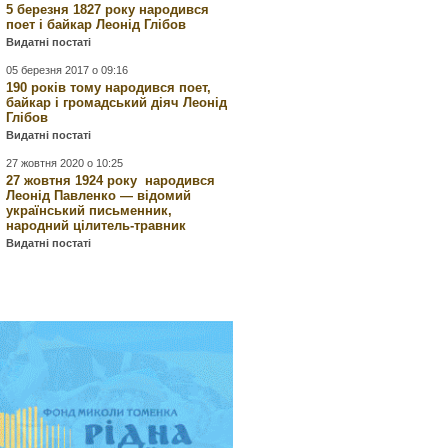
5 березня 1827 року народився
поет і байкар Леонід Глібов
Видатні постаті
05 березня 2017 о 09:16
190 років тому народився поет,
байкар і громадський діяч Леонід
Глібов
Видатні постаті
27 жовтня 2020 о 10:25
27 жовтня 1924 року народився
Леонід Павленко — відомий
український письменник,
народний цілитель-травник
Видатні постаті