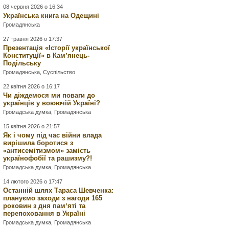
08 червня 2026 о 16:34
Українська книга на Одещині
Громадянська
27 травня 2026 о 17:37
Презентація «Історії української
Конституції» в Камʼянець-
Подільську
Громадянська
,
Суспільство
22 квітня 2026 о 16:17
Чи діждемося ми поваги до
українців у воюючій Україні?
Громадська думка
,
Громадянська
15 квітня 2026 о 21:57
Як і чому під час війни влада
вирішила боротися з
«антисемітизмом» замість
українофобії та рашизму?!
Громадська думка
,
Громадянська
14 лютого 2026 о 17:47
Останній шлях Тараса Шевченка:
плануємо заходи з нагоди 165
роковин з дня памʼяті та
перепоховання в Україні
Громадська думка
,
Громадянська