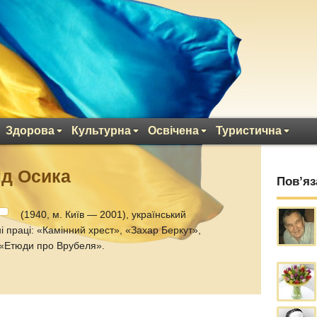
Здорова
Культурна
Освічена
Туристична
ід Осика
Пов’яз
(1940, м. Київ — 2001), український
і праці: «Камінний хрест», «Захар Беркут»,
 «Етюди про Врубеля».