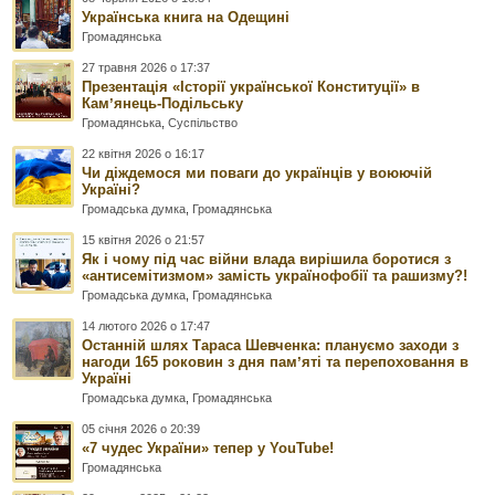
Українська книга на Одещині
Громадянська
27 травня 2026 о 17:37
Презентація «Історії української Конституції» в
Камʼянець-Подільську
Громадянська
,
Суспільство
22 квітня 2026 о 16:17
Чи діждемося ми поваги до українців у воюючій
Україні?
Громадська думка
,
Громадянська
15 квітня 2026 о 21:57
Як і чому під час війни влада вирішила боротися з
«антисемітизмом» замість українофобії та рашизму?!
Громадська думка
,
Громадянська
14 лютого 2026 о 17:47
Останній шлях Тараса Шевченка: плануємо заходи з
нагоди 165 роковин з дня памʼяті та перепоховання в
Україні
Громадська думка
,
Громадянська
05 січня 2026 о 20:39
«7 чудес України» тепер у YouTube!
Громадянська