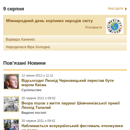
9 серпня
Інші дати
Міжнародний день корінних народів світу
Розгорнути
Варвара Ханенко
Народилася Віра Холодна
Пов’язані Новини
12 липня 2012 о 11:11
Відсьогодні Леонід Черновецький перестав бути
мером Києва
Суспільство
20 червня 2012 о 09:02
Вчора пішов з життя лауреат Шевченківської премії
Леонід Талалай
Видатні постаті
20 червня 2011 о 09:42
Наближається всеукраїнський фестиваль етномузики