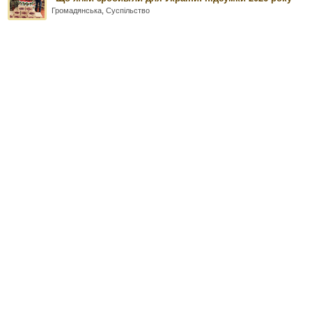
Громадянська
,
Суспільство