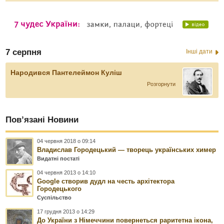
7 серпня
Інші дати
Народився Пантелеймон Куліш
Розгорнути
Пов’язані Новини
04 червня 2018 о 09:14
Владислав Городецький — творець українських химер
Видатні постаті
04 червня 2013 о 14:10
Google створив дудл на честь архітектора
Городецького
Суспільство
17 грудня 2013 о 14:29
До України з Німеччини повернеться раритетна ікона,