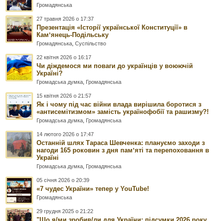
Громадянська
27 травня 2026 о 17:37
Презентація «Історії української Конституції» в
Камʼянець-Подільську
Громадянська
,
Суспільство
22 квітня 2026 о 16:17
Чи діждемося ми поваги до українців у воюючій
Україні?
Громадська думка
,
Громадянська
15 квітня 2026 о 21:57
Як і чому під час війни влада вирішила боротися з
«антисемітизмом» замість українофобії та рашизму?!
Громадська думка
,
Громадянська
14 лютого 2026 о 17:47
Останній шлях Тараса Шевченка: плануємо заходи з
нагоди 165 роковин з дня памʼяті та перепоховання в
Україні
Громадська думка
,
Громадянська
05 січня 2026 о 20:39
«7 чудес України» тепер у YouTube!
Громадянська
29 грудня 2025 о 21:22
"Що я/ми зробив/ли для України: підсумки 2026 року