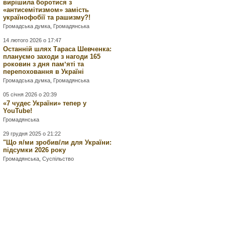
вирішила боротися з
«антисемітизмом» замість
українофобії та рашизму?!
Громадська думка
,
Громадянська
14 лютого 2026 о 17:47
Останній шлях Тараса Шевченка:
плануємо заходи з нагоди 165
роковин з дня памʼяті та
перепоховання в Україні
Громадська думка
,
Громадянська
05 січня 2026 о 20:39
«7 чудес України» тепер у
YouTube!
Громадянська
29 грудня 2025 о 21:22
"Що я/ми зробив/ли для України:
підсумки 2026 року
Громадянська
,
Суспільство