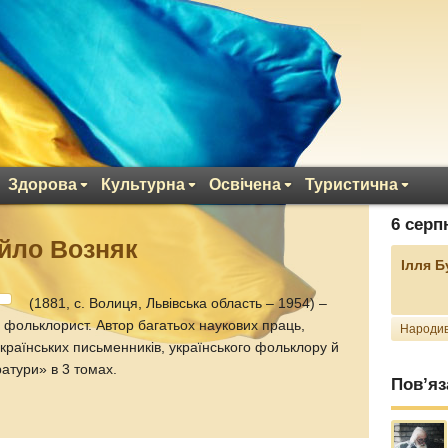
Здорова
Культурна
Освічена
Туристична
6 серп
йло Возняк
Ілля 
(1881, с. Волиця, Львівська область – 1954) –
і фольклорист. Автор багатьох наукових праць,
Народив
українських письменників, українського фольклору й
ератури» в 3 томах.
Пов’яз