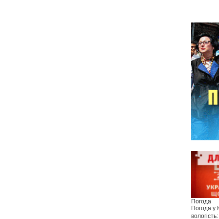
Погода
Погода у
вологість: