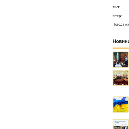
тиск:
вітер:
Погода н
Новин