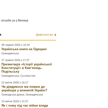
а
sinoptik.ua
у Вінниці
и
Дивитися всі
08 червня 2026 о 16:34
Українська книга на Одещині
Громадянська
27 травня 2026 о 17:37
Презентація «Історії української
Конституції» в Камʼянець-
Подільську
Громадянська
,
Суспільство
22 квітня 2026 о 16:17
Чи діждемося ми поваги до
українців у воюючій Україні?
Громадська думка
,
Громадянська
15 квітня 2026 о 21:57
Як і чому під час війни влада