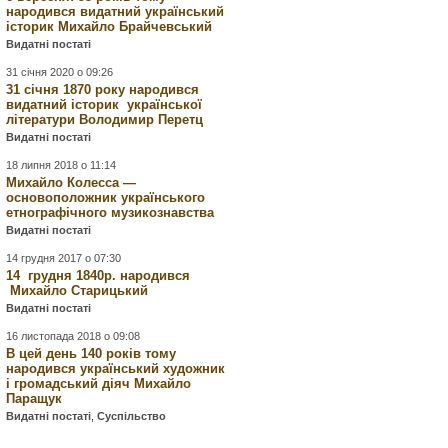
народився видатний український
історик Михайло Брайчевський
Видатні постаті
31 січня 2020 о 09:26
31 січня 1870 року народився
видатний історик української
літератури Володимир Перетц
Видатні постаті
18 липня 2018 о 11:14
Михайло Колесса —
основоположник українського
етнографічного музикознавства
Видатні постаті
14 грудня 2017 о 07:30
14 грудня 1840р. народився
Михайло Старицький
Видатні постаті
16 листопада 2018 о 09:08
В цей день 140 років тому
народився український художник
і громадський діяч Михайло
Паращук
Видатні постаті
,
Суспільство