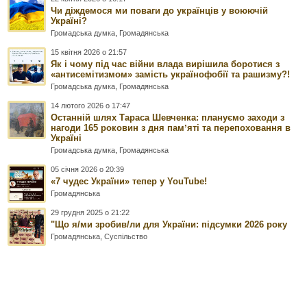
Чи діждемося ми поваги до українців у воюючій
Україні?
Громадська думка
,
Громадянська
15 квітня 2026 о 21:57
Як і чому під час війни влада вирішила боротися з
«антисемітизмом» замість українофобії та рашизму?!
Громадська думка
,
Громадянська
14 лютого 2026 о 17:47
Останній шлях Тараса Шевченка: плануємо заходи з
нагоди 165 роковин з дня памʼяті та перепоховання в
Україні
Громадська думка
,
Громадянська
05 січня 2026 о 20:39
«7 чудес України» тепер у YouTube!
Громадянська
29 грудня 2025 о 21:22
"Що я/ми зробив/ли для України: підсумки 2026 року
Громадянська
,
Суспільство