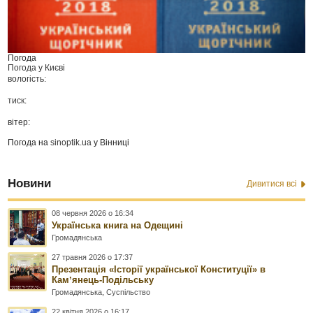
Погода
Погода у
Києві
вологість:
тиск:
вітер:
Погода на
sinoptik.ua
у Вінниці
Новини
Дивитися всі
08 червня 2026 о 16:34
Українська книга на Одещині
Громадянська
27 травня 2026 о 17:37
Презентація «Історії української Конституції» в
Камʼянець-Подільську
Громадянська
,
Суспільство
22 квітня 2026 о 16:17