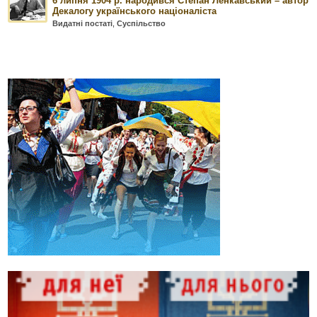
6 липня 1904 р. народився Степан Ленкавський – автор
Декалогу українського націоналіста
Видатні постаті
,
Суспільство