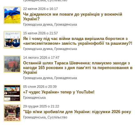
Громадянська
,
Суспільство
22 квітня 2026 о 16:17
Чи діждемося ми поваги до українців у воюючій
Україні?
Громадська думка
,
Громадянська
15 квітня 2026 о 21:57
Як і чому під час війни влада вирішила боротися з
«антисемітизмом» замість українофобії та рашизму?!
Громадська думка
,
Громадянська
14 лютого 2026 о 17:47
Останній шлях Тараса Шевченка: плануємо заходи з
нагоди 165 роковин з дня памʼяті та перепоховання в
Україні
Громадська думка
,
Громадянська
05 січня 2026 о 20:39
«7 чудес України» тепер у YouTube!
Громадянська
29 грудня 2025 о 21:22
"Що я/ми зробив/ли для України: підсумки 2026 року
Громадянська
,
Суспільство