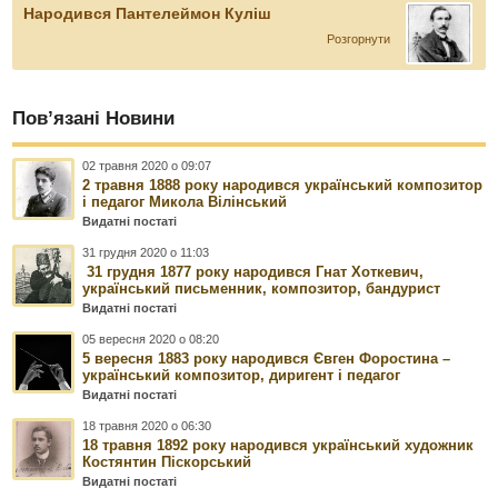
Народився Пантелеймон Куліш
Розгорнути
Пов’язані Новини
02 травня 2020 о 09:07
2 травня 1888 року народився український композитор
і педагог Микола Вілінський
Видатні постаті
31 грудня 2020 о 11:03
31 грудня 1877 року народився Гнат Хоткевич,
український письменник, композитор, бандурист
Видатні постаті
05 вересня 2020 о 08:20
5 вересня 1883 року народився Євген Форостина –
український композитор, диригент і педагог
Видатні постаті
18 травня 2020 о 06:30
18 травня 1892 року народився український художник
Костянтин Піскорський
Видатні постаті