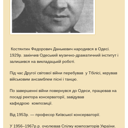
Костянтин Федорович Данькевич народився в Одесі.
1929р. закінчив Одеський музично-драматичний інститут і
залишився на викладацькій роботі.
Під час Другої світової війни перебував у Тбілісі, керував
військовим ансамблем пісні і танцю.
По завершенні війни повернувся до Одеси, працював на
посаді ректора консерваторії, завідував
кафедрою композиції.
Від 1953р. — професор Київської консерваторії.
У 1956–1967р.р. очолював Спілку композиторів України.