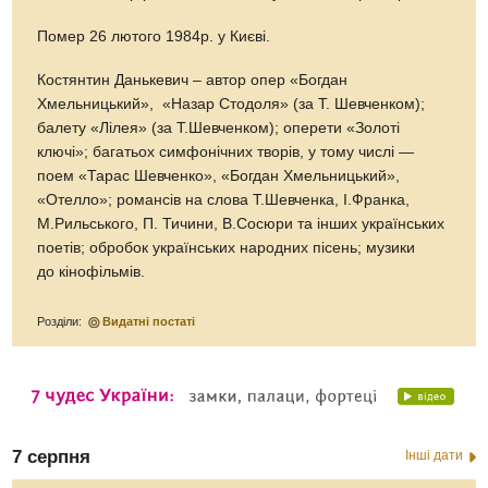
Помер 26 лютого 1984р. у Києві.
Костянтин Данькевич – автор опер «Богдан
Хмельницький», «Назар Стодоля» (за Т. Шевченком);
балету «Лілея» (за Т.Шевченком); оперети «Золоті
ключі»; багатьох симфонічних творів, у тому числі —
поем «Тарас Шевченко», «Богдан Хмельницький»,
«Отелло»; романсів на слова Т.Шевченка, І.Франка,
М.Рильського, П. Тичини, В.Сосюри та інших українських
поетів; обробок українських народних пісень; музики
до кінофільмів.
Розділи:
Видатні постаті
7 серпня
Інші дати