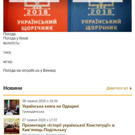
Погода
Погода у
Києві
вологість:
тиск:
вітер:
Погода на
sinoptik.ua
у Вінниці
Новини
Дивитися всі
08 червня 2026 о 16:34
Українська книга на Одещині
Громадянська
27 травня 2026 о 17:37
Презентація «Історії української Конституції» в
Камʼянець-Подільську