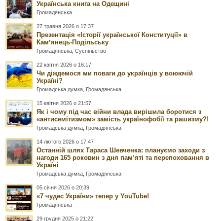
Українська книга на Одещині
Громадянська
27 травня 2026 о 17:37
Презентація «Історії української Конституції» в
Камʼянець-Подільську
Громадянська
,
Суспільство
22 квітня 2026 о 16:17
Чи діждемося ми поваги до українців у воюючій
Україні?
Громадська думка
,
Громадянська
15 квітня 2026 о 21:57
Як і чому під час війни влада вирішила боротися з
«антисемітизмом» замість українофобії та рашизму?!
Громадська думка
,
Громадянська
14 лютого 2026 о 17:47
Останній шлях Тараса Шевченка: плануємо заходи з
нагоди 165 роковин з дня памʼяті та перепоховання в
Україні
Громадська думка
,
Громадянська
05 січня 2026 о 20:39
«7 чудес України» тепер у YouTube!
Громадянська
29 грудня 2025 о 21:22