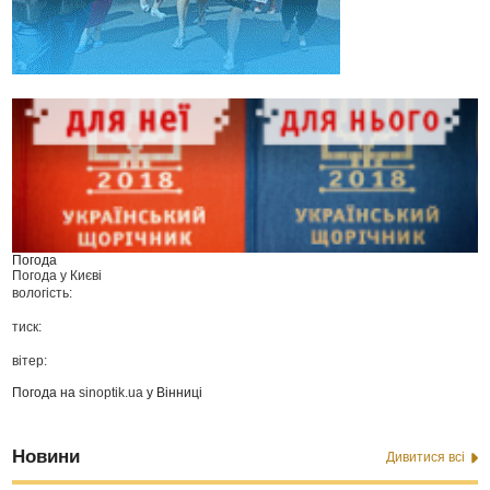
Погода
Погода у
Києві
вологість:
тиск:
вітер:
Погода на
sinoptik.ua
у Вінниці
Новини
Дивитися всі