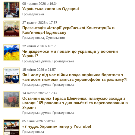
08 червня 2026 о 16:34
Українська книга на Одещині
Громадянська
27 травня 2026 о 17:37
Презентація «Історії української Конституції» в
Камʼянець-Подільську
Громадянська
,
Суспільство
22 квітня 2026 о 16:17
Чи діждемося ми поваги до українців у воюючій
Україні?
Громадська думка
,
Громадянська
15 квітня 2026 о 21:57
Як і чому під час війни влада вирішила боротися з
«антисемітизмом» замість українофобії та рашизму?!
Громадська думка
,
Громадянська
14 лютого 2026 о 17:47
Останній шлях Тараса Шевченка: плануємо заходи з
нагоди 165 роковин з дня памʼяті та перепоховання в
Україні
Громадська думка
,
Громадянська
05 січня 2026 о 20:39
«7 чудес України» тепер у YouTube!
Громадянська