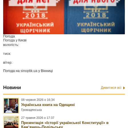
Погода
Погода у
Києві
вологість:
тиск:
вітер:
Погода на
sinoptik.ua
у Вінниці
Новини
Дивитися всі
08 червня 2026 о 16:34
Українська книга на Одещині
Громадянська
27 травня 2026 о 17:37
Презентація «Історії української Конституції» в
Камʼянець-Подільську