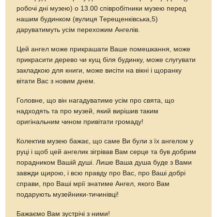
робочі дні музею) о 13.00 співробітники музею перед
нашим будинком (вулиця Терещенківська,5)
даруватимуть усім перехожим Ангелів.
Цей ангел може прикрашати Ваше помешкання, може
прикрасити дерево чи кущ біля будинку, може слугувати
закладкою для книги, може висіти на вікні і щоранку
вітати Вас з новим днем.
Головне, що він нагадуватиме усім про свята, що
надходять та про музей, який вирішив таким
оригінальним чином привітати громаду!
Колектив музею бажає, що саме Ви були з їх ангелом у
руці і щоб цей ангелик зігрівав Вам серце та був добрим
порадником Вашій душі. Лише Ваша душа буде з Вами
завжди щирою, і всю правду про Вас, про Ваші добрі
справи, про Ваші мрії знатиме Ангел, якого Вам
подарують музейники-тичинівці!
Бажаємо Вам зустрічі з ними!