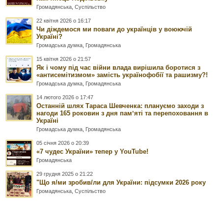
Громадянська
,
Суспільство
22 квітня 2026 о 16:17
Чи діждемося ми поваги до українців у воюючій
Україні?
Громадська думка
,
Громадянська
15 квітня 2026 о 21:57
Як і чому під час війни влада вирішила боротися з
«антисемітизмом» замість українофобії та рашизму?!
Громадська думка
,
Громадянська
14 лютого 2026 о 17:47
Останній шлях Тараса Шевченка: плануємо заходи з
нагоди 165 роковин з дня памʼяті та перепоховання в
Україні
Громадська думка
,
Громадянська
05 січня 2026 о 20:39
«7 чудес України» тепер у YouTube!
Громадянська
29 грудня 2025 о 21:22
"Що я/ми зробив/ли для України: підсумки 2026 року
Громадянська
,
Суспільство