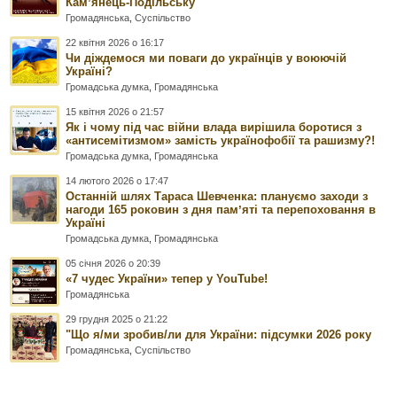
Камʼянець-Подільську
Громадянська
,
Суспільство
22 квітня 2026 о 16:17
Чи діждемося ми поваги до українців у воюючій
Україні?
Громадська думка
,
Громадянська
15 квітня 2026 о 21:57
Як і чому під час війни влада вирішила боротися з
«антисемітизмом» замість українофобії та рашизму?!
Громадська думка
,
Громадянська
14 лютого 2026 о 17:47
Останній шлях Тараса Шевченка: плануємо заходи з
нагоди 165 роковин з дня памʼяті та перепоховання в
Україні
Громадська думка
,
Громадянська
05 січня 2026 о 20:39
«7 чудес України» тепер у YouTube!
Громадянська
29 грудня 2025 о 21:22
"Що я/ми зробив/ли для України: підсумки 2026 року
Громадянська
,
Суспільство