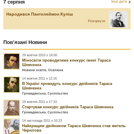
7 серпня
Інші дати
Народився Пантелеймон Куліш
Розгорнути
Пов’язані Новини
29 жовтня 2010 о 16:00
Міносвіти проводитиме конкурс імені Тараса
Шевченка
Новини освіти
,
Освічена
14 жовтня 2011 о 12:16
В Україні проведуть конкурс двійників Тараса
Шевченка
Громадянська
,
Суспільство
19 жовтня 2011 о 17:33
Стартував конкурс двійників Тараса Шевченка
Громадянська
,
Суспільство
14 листопада 2011 о 10:23
Найкращим двійником Тараса Шевченка став житель
Чернігова