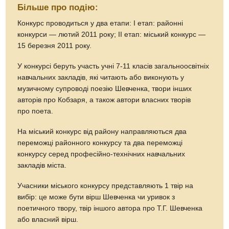
Більше про подію:
Конкурс проводиться у два етапи: І етап: районні
конкурси — лютий 2011 року; ІІ етап: міський конкурс —
15 березня 2011 року.
У конкурсі беруть участь учні 7-11 класів загальноосвітніх
навчальних закладів, які читають або виконують у
музичному супроводі поезію Шевченка, твори інших
авторів про Кобзаря, а також автори власних творів
про поета.
На міський конкурс від району направляються два
переможці районного конкурсу та два переможці
конкурсу серед професійно-технічних навчальних
закладів міста.
Учасники міського конкурсу представляють 1 твір на
вибір: це може бути вірш Шевченка чи уривок з
поетичного твору, твір іншого автора про Т.Г. Шевченка
або власний вірш.