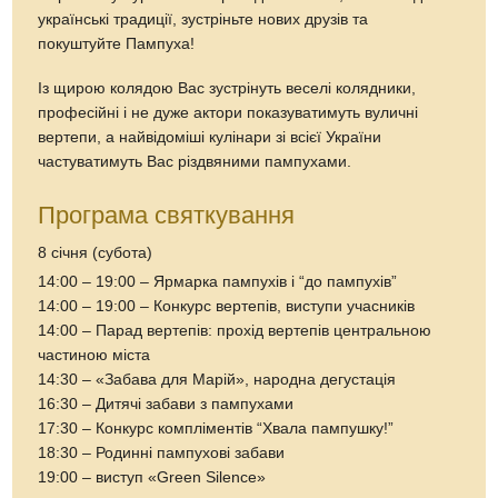
українські традиції, зустріньте нових друзів та
покуштуйте Пампуха!
Із щирою колядою Вас зустрінуть веселі колядники,
професійні і не дуже актори показуватимуть вуличні
вертепи, а найвідоміші кулінари зі всієї України
частуватимуть Вас різдвяними пампухами.
Програма святкування
8 січня (субота)
14:00 – 19:00 – Ярмарка пампухів і “до пампухів”
14:00 – 19:00 – Конкурс вертепів, виступи учасників
14:00 – Парад вертепів: прохід вертепів центральною
частиною міста
14:30 – «Забава для Марій», народна дегустація
16:30 – Дитячі забави з пампухами
17:30 – Конкурс компліментів “Хвала пампушку!”
18:30 – Родинні пампухові забави
19:00 – виступ «Green Silence»