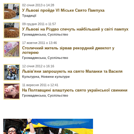
02 січня 2013 о 14:28
У Львові пройде VI Міське Свято Пампуха
Традиції
09 грудня 2011 о 11:57
У Львові на Різдво спечуть найбільший у світі пампух
Громадянська
,
Суспільство
17 жовтня 2011 о 13:46
Столичний житель зірвав рекордний джекпот у
лотерею
Громадянська
,
Суспільство
12 січня 2012 о 16:16
Львів'яни запрошують на свято Маланки та Василя
Культурна
,
Новини культури
11 вересня 2011 о 12:41
На Полтавщині влаштують свято української свинини
Громадянська
,
Суспільство