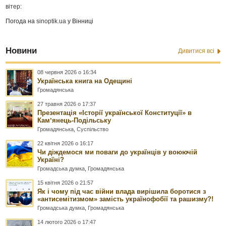
вітер:
Погода на
sinoptik.ua
у Вінниці
Новини
Дивитися всі
08 червня 2026 о 16:34
Українська книга на Одещині
Громадянська
27 травня 2026 о 17:37
Презентація «Історії української Конституції» в
Камʼянець-Подільську
Громадянська
,
Суспільство
22 квітня 2026 о 16:17
Чи діждемося ми поваги до українців у воюючій
Україні?
Громадська думка
,
Громадянська
15 квітня 2026 о 21:57
Як і чому під час війни влада вирішила боротися з
«антисемітизмом» замість українофобії та рашизму?!
Громадська думка
,
Громадянська
14 лютого 2026 о 17:47