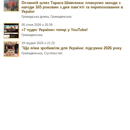
Останній шлях Тараса Шевченка: плануємо заходи з
нагоди 165 роковин з дня памʼяті та перепоховання в
Україні
Громадська думка
,
Громадянська
05 січня 2026 о 20:39
«7 чудес України» тепер у YouTube!
Громадянська
29 грудня 2025 о 21:22
"Що я/ми зробив/ли для України: підсумки 2026 року
Громадянська
,
Суспільство