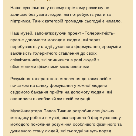
Наше суспільство у своєму стрімкому розвитку не
залишає без уваги людей, які потребують уваги та
підтримки. Таких категорій громадян сьогодні є чимало.
Наш музей, започатковуючи проект «Толерантність»,
прагне допомогти молодим людям, які зараз
перебувають у стадії духовного формування, зрозуміти
важливість толернтного ставлення до своїх
співвітчизників, які опинилися в ролі людей з
обмеженими фізичними можливостями.
Розуміння толерантного ставлення до таких осіб є
початком на шляху фомування у кожної людини
свідомого бажання прийти на допомогу людям, які
опинилися в особливій життєвій ситуації.
Музей-квартира Павла Тичини розробив спеціальну
методику роботи в музеї, яка сприяла б формуванню у
молодого покоління розуміння особливого фізичного та
душевного стану людей, які сьогодні живуть поряд