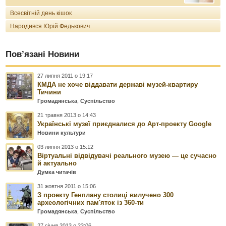
Всесвітній день кішок
Народився Юрій Федькович
Пов’язані Новини
27 липня 2011 о 19:17
КМДА не хоче віддавати державі музей-квартиру
Тичини
Громадянська
,
Суспільство
21 травня 2013 о 14:43
Українські музеї приєдналися до Арт-проекту Google
Новини культури
03 липня 2013 о 15:12
Віртуальні відвідувачі реального музею — це сучасно
й актуально
Думка читачів
31 жовтня 2011 о 15:06
З проекту Генплану столиці вилучено 300
археологічних пам'яток із 360-ти
Громадянська
,
Суспільство
27 січня 2013 о 23:06