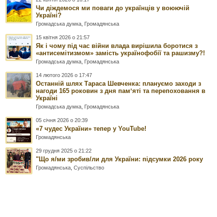
Чи діждемося ми поваги до українців у воюючій
Україні?
Громадська думка
,
Громадянська
15 квітня 2026 о 21:57
Як і чому під час війни влада вирішила боротися з
«антисемітизмом» замість українофобії та рашизму?!
Громадська думка
,
Громадянська
14 лютого 2026 о 17:47
Останній шлях Тараса Шевченка: плануємо заходи з
нагоди 165 роковин з дня памʼяті та перепоховання в
Україні
Громадська думка
,
Громадянська
05 січня 2026 о 20:39
«7 чудес України» тепер у YouTube!
Громадянська
29 грудня 2025 о 21:22
"Що я/ми зробив/ли для України: підсумки 2026 року
Громадянська
,
Суспільство