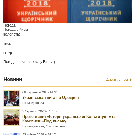
Погода
Погода у
Києві
вологість:
тиск:
вітер:
Погода на
sinoptik.ua
у Вінниці
Новини
Дивитися всі
08 червня 2026 о 16:34
Українська книга на Одещині
Громадянська
27 травня 2026 о 17:37
Презентація «Історії української Конституції» в
Камʼянець-Подільську
Громадянська
,
Суспільство
22 квітня 2026 о 16:17