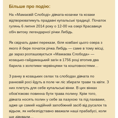
Більше про подію:
На «Мамаєвій Слободі» дівчата-козачки та козаки
відтворюватимуть прадавні купальські традиції. Початок
гулянь 6 липня 2014 року о 12-00 на озері Красавиця
обіч витоку легендарної річки Либідь.
Як свідчать давні перекази, біля ковбані цього озера з
якого й бере початок річка Либідь — саме в тому місці,
де зараз розташовується «Мамаєва Слобода» —
козацько-гайдамацький загін в 1756 році втопив два
барила з золотими червінцями та коштовностями…
З ранку в козацьких селах та слободах дівчата по
ранковій росі йдуть в поле чи ліс збирати трави та квіти. З
них плетуть для себе купальські вінки. В цих вінках
обов’язково повинна бути трава полину. Крім того,
дівчата носять полин у себе за пазухою та під пахвами,
адже це самий надійний запобіжний засіб від русалок та
відьом, як небезпідставно вважали наші прабабусі, коли
ще дівували…