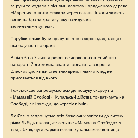
за руки та ходили з піснями довкола нарядженого дерева
«Марени», а потім скакали через вогонь. Інколи замість
вогнища брали кропиву, яку накидували
величезними купами.
Парубки тільки були присутні, але в хороводах, танцях,
піснях участі не брали.
В ніч з 6 на 7 липня розквітає червоно-вогнений цвіт
папороті. Його можна знайти, зірвати та зберегти.
Власник ціїє квітки стає знахарем, і ніякий клад не
приховається від нього.
Тож ласкаво запрошуємо всіх до пошуку скарбу на
«Мамаєвій Слободі». Купальські дійства триватимуть на
Слободі, як і завжди, до «третіх півнів».
Люб’язно запрошуємо всіх бажаючих завітати до витоку
річки Либідь в козацьке селище «Мамаєва Слобода» з
тим, аби відчути жаркий вогонь купальського вогнища!