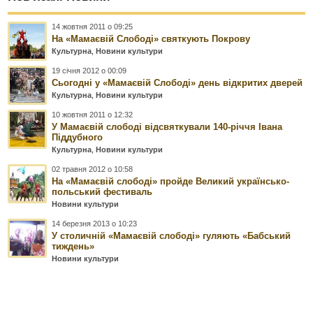
14 жовтня 2011 о 09:25
На «Мамаєвій Слободі» святкують Покрову
Культурна
,
Новини культури
19 січня 2012 о 00:09
Сьогодні у «Мамаєвій Слободі» день відкритих дверей
Культурна
,
Новини культури
10 жовтня 2011 о 12:32
У Мамаєвій слободі відсвяткували 140-річчя Івана
Піддубного
Культурна
,
Новини культури
02 травня 2012 о 10:58
На «Мамаєвій слободі» пройде Великий українсько-
польський фестиваль
Новини культури
14 березня 2013 о 10:23
У столичній «Мамаєвій слободі» гуляють «Бабський
тиждень»
Новини культури