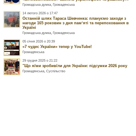
Громадська думка
,
Громадянська
14 лютого 2026 о 17:47
Останній шлях Тараса Шевченка: плануємо заходи з
нагоди 165 роковин з дня памʼяті та перепоховання в
Україні
Громадська думка
,
Громадянська
05 січня 2026 о 20:39
«7 чудес України» тепер у YouTube!
Громадянська
29 грудня 2025 о 21:22
"Що я/ми зробив/ли для України: підсумки 2026 року
Громадянська
,
Суспільство