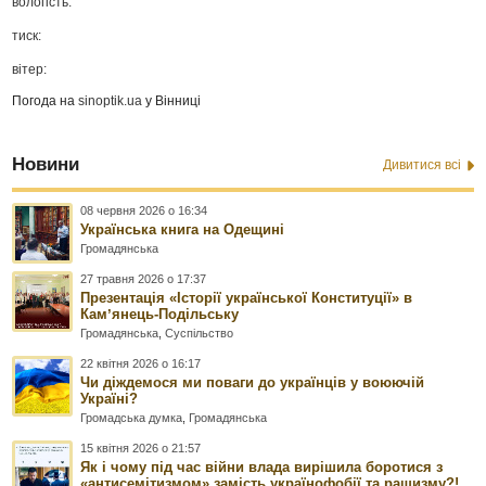
вологість:
тиск:
вітер:
Погода на
sinoptik.ua
у Вінниці
Новини
Дивитися всі
08 червня 2026 о 16:34
Українська книга на Одещині
Громадянська
27 травня 2026 о 17:37
Презентація «Історії української Конституції» в
Камʼянець-Подільську
Громадянська
,
Суспільство
22 квітня 2026 о 16:17
Чи діждемося ми поваги до українців у воюючій
Україні?
Громадська думка
,
Громадянська
15 квітня 2026 о 21:57
Як і чому під час війни влада вирішила боротися з
«антисемітизмом» замість українофобії та рашизму?!