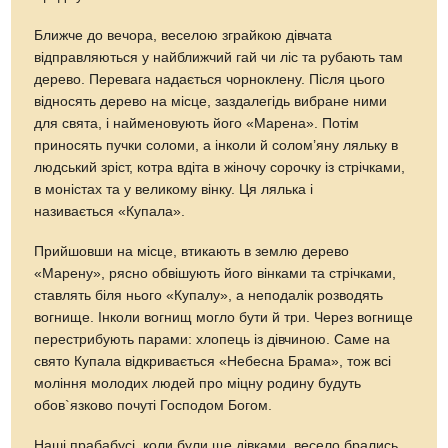
Ближче до вечора, веселою зграйкою дівчата
відправляються у найближчий гай чи ліс та рубають там
дерево. Перевага надається чорноклену. Після цього
відносять дерево на місце, заздалегідь вибране ними
для свята, і найменовують його «Марена». Потім
приносять пучки соломи, а інколи й солом’яну ляльку в
людський зріст, котра вдіта в жіночу сорочку із стрічками,
в моністах та у великому вінку. Ця лялька і
називається «Купала».
Прийшовши на місце, втикають в землю дерево
«Марену», рясно обвішують його вінками та стрічками,
ставлять біля нього «Купалу», а неподалік розводять
вогнище. Інколи вогнищ могло бути й три. Через вогнище
перестрибують парами: хлопець із дівчиною. Саме на
свято Купала відкривається «Небесна Брама», тож всі
моління молодих людей про міцну родину будуть
обов`язково почуті Господом Богом.
Наші прабабусі, коли були ще дівками, весело брались