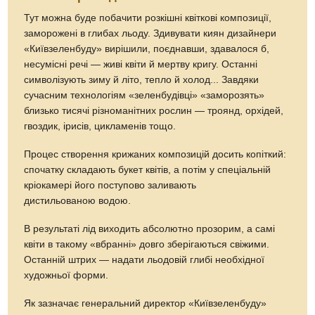
Тут можна буде побачити розкішні квіткові композиції,
заморожені в глибах льоду. Здивувати киян дизайнери
«Київзеленбуду» вирішили, поєднавши, здавалося б,
несумісні речі — живі квіти й мертву кригу. Останні
символізують зиму й літо, тепло й холод... Завдяки
сучасним технологіям «зеленбудівці» «заморозять»
близько тисячі різноманітних рослин — троянд, орхідей,
гвоздик, iрисів, цикламенів тощо.
Процес створення крижаних композицій досить копіткий:
спочатку складають букет квітів, а потім у спеціальній
кріокамері його поступово заливають
дистильованою водою.
В результаті лід виходить абсолютно прозорим, а самі
квіти в такому «вбранні» довго зберігаються свіжими.
Останній штрих — надати льодовій глибі необхідної
художньої форми.
Як зазначає генеральний директор «Київзеленбуду»