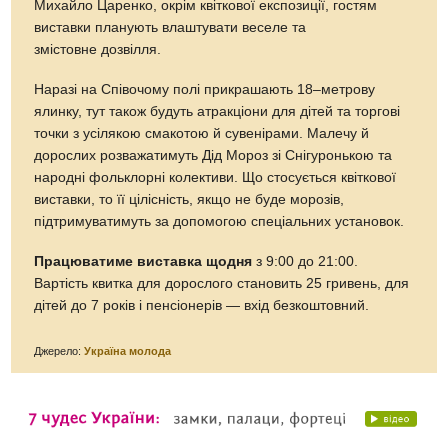
Михайло Царенко, окрім квіткової експозиції, гостям
виставки планують влаштувати веселе та
змістовне дозвілля.
Наразі на Співочому полі прикрашають 18–метрову
ялинку, тут також будуть атракціони для дітей та торгові
точки з усілякою смакотою й сувенірами. Малечу й
дорослих розважатимуть Дід Мороз зі Снігуронькою та
народні фольклорні колективи. Що стосується квіткової
виставки, то її цілісність, якщо не буде морозів,
підтримуватимуть за допомогою спеціальних установок.
Працюватиме виставка щодня
з 9:00 до 21:00.
Вартість квитка для дорослого становить 25 гривень, для
дітей до 7 років і пенсіонерів — вхід безкоштовний.
Джерело:
Україна молода