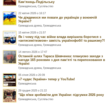
Камʼянець-Подільську
Громадянська
,
Суспільство
22 квітня 2026 о 16:17
Чи діждемося ми поваги до українців у воюючій
Україні?
Громадська думка
,
Громадянська
15 квітня 2026 о 21:57
Як і чому під час війни влада вирішила боротися з
«антисемітизмом» замість українофобії та рашизму?!
Громадська думка
,
Громадянська
14 лютого 2026 о 17:47
Останній шлях Тараса Шевченка: плануємо заходи з
нагоди 165 роковин з дня памʼяті та перепоховання в
Україні
Громадська думка
,
Громадянська
05 січня 2026 о 20:39
«7 чудес України» тепер у YouTube!
Громадянська
29 грудня 2025 о 21:22
"Що я/ми зробив/ли для України: підсумки 2026 року
Громадянська
,
Суспільство