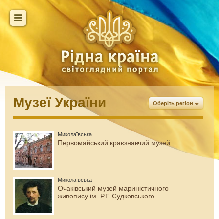
Музеї України
Оберіть регіон
Миколаївська
Первомайський краєзнавчий музей
Миколаївська
Очаківський музей мариністичного
живопису ім. Р.Г. Судковського