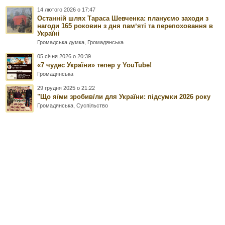
14 лютого 2026 о 17:47
Останній шлях Тараса Шевченка: плануємо заходи з
нагоди 165 роковин з дня памʼяті та перепоховання в
Україні
Громадська думка
,
Громадянська
05 січня 2026 о 20:39
«7 чудес України» тепер у YouTube!
Громадянська
29 грудня 2025 о 21:22
"Що я/ми зробив/ли для України: підсумки 2026 року
Громадянська
,
Суспільство