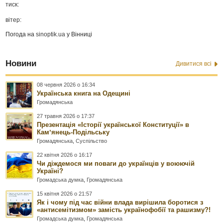
тиск:
вітер:
Погода на
sinoptik.ua
у Вінниці
Новини
Дивитися всі
08 червня 2026 о 16:34
Українська книга на Одещині
Громадянська
27 травня 2026 о 17:37
Презентація «Історії української Конституції» в
Камʼянець-Подільську
Громадянська
,
Суспільство
22 квітня 2026 о 16:17
Чи діждемося ми поваги до українців у воюючій
Україні?
Громадська думка
,
Громадянська
15 квітня 2026 о 21:57
Як і чому під час війни влада вирішила боротися з
«антисемітизмом» замість українофобії та рашизму?!
Громадська думка
,
Громадянська