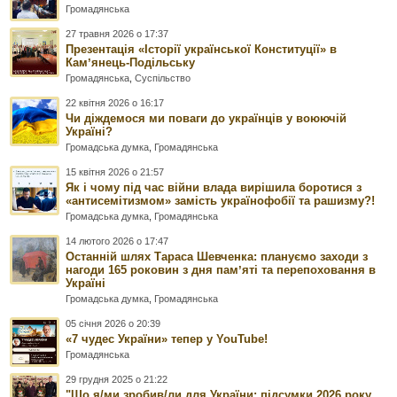
Громадянська
27 травня 2026 о 17:37
Презентація «Історії української Конституції» в
Камʼянець-Подільську
Громадянська
,
Суспільство
22 квітня 2026 о 16:17
Чи діждемося ми поваги до українців у воюючій
Україні?
Громадська думка
,
Громадянська
15 квітня 2026 о 21:57
Як і чому під час війни влада вирішила боротися з
«антисемітизмом» замість українофобії та рашизму?!
Громадська думка
,
Громадянська
14 лютого 2026 о 17:47
Останній шлях Тараса Шевченка: плануємо заходи з
нагоди 165 роковин з дня памʼяті та перепоховання в
Україні
Громадська думка
,
Громадянська
05 січня 2026 о 20:39
«7 чудес України» тепер у YouTube!
Громадянська
29 грудня 2025 о 21:22
"Що я/ми зробив/ли для України: підсумки 2026 року