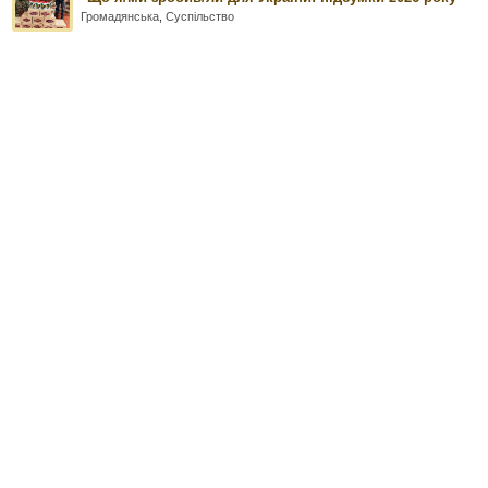
Громадянська
,
Суспільство