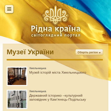
Музеї України
Оберіть регіон
Хмельницька
Музей історій міста Хмельницького
Хмельницька
Державний історико –культурний
заповідник у Кам’янець-Подільську