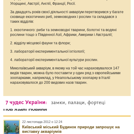
Угорщині, Австрії, Англії, Франції, Росії.
За двадцять років своєї діяльності акваріум перетворився у багате
сховище екзотичних риб, земноводних і рослин та складався з
таких відділів:
1. екзотичного: риби та земноводні тварини, болотні та водяні
рослини тощо з Південної Азії, Африки, Америки і Австралії;
2. відділу місцевої фауни та флори;
3. лабораторії експериментальної іхтіології;
4. лабораторії експериментальної культури рослин.
Миколаївський акваріум, в якому на той час нараховувалося 147
видів тварин, можна було поставити у один ряд з європейськими
зоопарками, наприклад, у Неапольському зоопарку в Італії
нараховувалося до 200 видових назв тварин.
Пов’язані Новини
22 листопада 2012 о 12:24
Київський міський Будинок природи запрошує на
виставку акваріумів