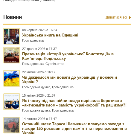
Новини
Дивитися всі
08 червня 2026 о 16:34
Українська книга на Одещині
Громадянська
27 травня 2026 о 17:37
Презентація «Історії української Конституції» в
Камʼянець-Подільську
Громадянська
,
Суспільство
22 квітня 2026 о 16:17
Чи діждемося ми поваги до українців у воюючій
Україні?
Громадська думка
,
Громадянська
15 квітня 2026 о 21:57
Як і чому під час війни влада вирішила боротися з
«антисемітизмом» замість українофобії та рашизму?!
Громадська думка
,
Громадянська
14 лютого 2026 о 17:47
Останній шлях Тараса Шевченка: плануємо заходи з
нагоди 165 роковин з дня памʼяті та перепоховання в
Україні