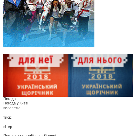
Погода
Погода у
Києві
вологість:
тиск:
вітер:
Погода на
sinoptik.ua
у Вінниці