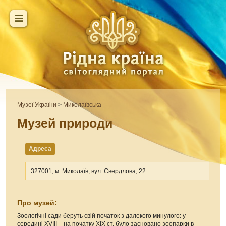
Музеї України
>
Миколаївська
Музей природи
Адреса
327001, м. Миколаїв, вул. Свердлова, 22
Про музей:
Зоологічні сади беруть свій початок з далекого минулого: у
середині ХVІІІ – на початку ХІХ ст. було засновано зоопарки в