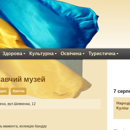
Здорова
Культурна
Освічена
Туристична
навчий музей
7 серп
ацює
Квитки
Народ
ена, вул.Шевченка, 12
Куліш
ень мамонта, колекцію бандур