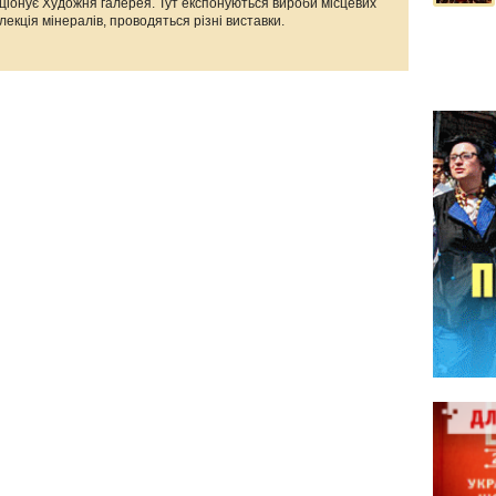
кціонує Художня галерея. Тут експонуються вироби місцевих
олекція мінералів, проводяться різні виставки.