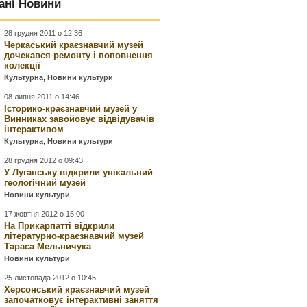
ані Новини
28 грудня 2011 о 12:36
Черкаський краєзнавчий музей
дочекався ремонту і поповнення
колекції
Культурна
,
Новини культури
08 липня 2011 о 14:46
Історико-краєзнавчий музей у
Винниках завойовує відвідувачів
інтерактивом
Культурна
,
Новини культури
28 грудня 2012 о 09:43
У Луганську відкрили унікальний
геологічний музей
Новини культури
17 жовтня 2012 о 15:00
На Прикарпатті відкрили
літературно-краєзнавчий музей
Тараса Мельничука
Новини культури
25 листопада 2012 о 10:45
Херсонський краєзнавчий музей
започатковує інтерактивні заняття