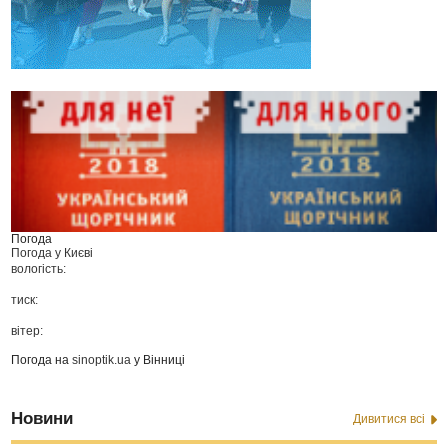
Погода
Погода у
Києві
вологість:
тиск:
вітер:
Погода на
sinoptik.ua
у Вінниці
Новини
Дивитися всі