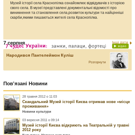
Музей історії села Краснопілка ознайомлює відвідувачів з історією
свого села. В музеї представлені документальні відомості про
виникнення та становлення села,розвиток культури та найцінніші
скарби,якими пишаються жителі села Краснопілка.
7 серпня
Інші дати
Народився Пантелеймон Куліш
Розгорнути
Пов’язані Новини
28 травня 2012 о 11:03
Скандальний Музей історії Києва отримав нове «місце
проживання»
Новини культури
03 вересня 2011 о 09:14
Музей історії Києва відкриють на Театральній у травні
2012 року