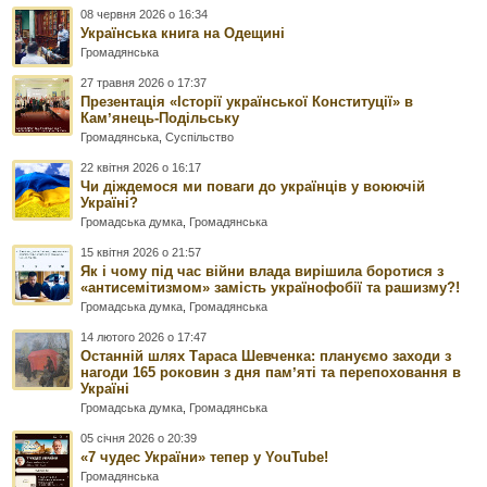
08 червня 2026 о 16:34
Українська книга на Одещині
Громадянська
27 травня 2026 о 17:37
Презентація «Історії української Конституції» в
Камʼянець-Подільську
Громадянська
,
Суспільство
22 квітня 2026 о 16:17
Чи діждемося ми поваги до українців у воюючій
Україні?
Громадська думка
,
Громадянська
15 квітня 2026 о 21:57
Як і чому під час війни влада вирішила боротися з
«антисемітизмом» замість українофобії та рашизму?!
Громадська думка
,
Громадянська
14 лютого 2026 о 17:47
Останній шлях Тараса Шевченка: плануємо заходи з
нагоди 165 роковин з дня памʼяті та перепоховання в
Україні
Громадська думка
,
Громадянська
05 січня 2026 о 20:39
«7 чудес України» тепер у YouTube!
Громадянська