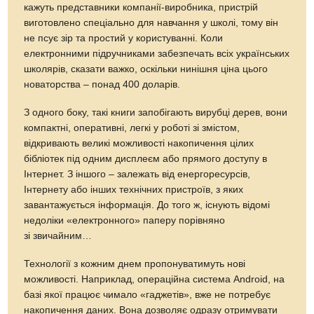
кажуть представники компанії-виробника, пристрій
виготовлено спеціально для навчання у школі, тому він
не псує зір та простий у користуванні. Коли
електронними підручниками забезпечать всіх українських
школярів, сказати важко, оскільки нинішня ціна цього
новаторства – понад 400 доларів.
З одного боку, такі книги запобігають вирубці дерев, вони
компактні, оперативні, легкі у роботі зі змістом,
відкривають великі можливості накопичення цілих
бібліотек під одним дисплеєм або прямого доступу в
Інтернет. З іншого – залежать від енергоресурсів,
Інтернету або інших технічних пристроїв, з яких
завантажується інформація. До того ж, існують відомі
недоліки «електронного» паперу порівняно
зі звичайним…
Технології з кожним днем пропонуватимуть нові
можливості. Наприклад, операційна система Android, на
базі якої працює чимало «гаджетів», вже не потребує
накопичення даних. Вона дозволяє одразу отримувати