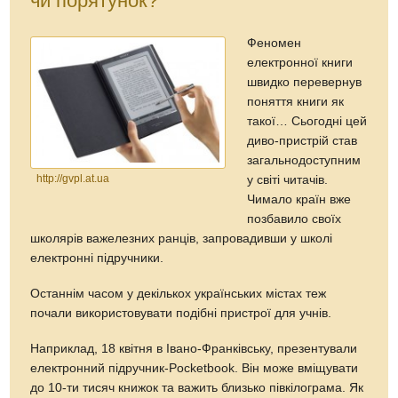
чи порятунок?
Феномен
електронної книги
швидко перевернув
поняття книги як
такої… Сьогодні цей
диво-пристрій став
загальнодоступним
http://gvpl.at.ua
у світі читачів.
Чимало країн вже
позбавило своїх
школярів важелезних ранців, запровадивши у школі
електронні підручники.
Останнім часом у декількох українських містах теж
почали використовувати подібні пристрої для учнів.
Наприклад, 18 квітня в Івано-Франківську, презентували
електронний підручник-Pocketbook. Він може вміщувати
до 10-ти тисяч книжок та важить близько півкілограма. Як