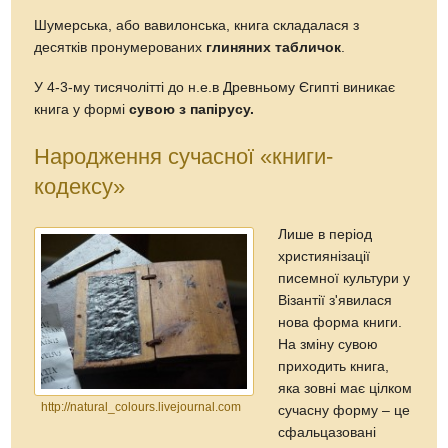
Шумерська, або вавилонська, книга складалася з
десятків пронумерованих
глиняних табличок
.
У 4-3-му тисячолітті до н.е.в Древньому Єгипті виникає
книга у формі
сувою з папірусу.
Народження сучасної «книги-
кодексу»
Лише в період
християнізації
писемної культури у
Візантії з'явилася
нова форма книги.
На зміну сувою
приходить книга,
яка зовні має цілком
http://natural_colours.livejournal.com
сучасну форму – це
сфальцазовані