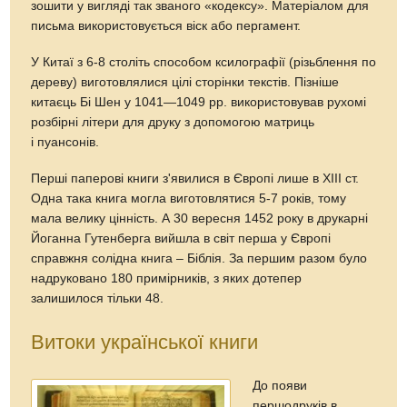
зошити у вигляді так званого «кодексу». Матеріалом для
письма використовується віск або пергамент.
У Китаї з 6-8 століть способом ксилографії (різьблення по
дереву) виготовлялися цілі сторінки текстів. Пізніше
китаєць Бі Шен у 1041—1049 рр. використовував рухомі
розбірні літери для друку з допомогою матриць
і пуансонів.
Перші паперові книги з'явилися в Європі лише в ХІІІ ст.
Одна така книга могла виготовлятися 5-7 років, тому
мала велику цінність. А 30 вересня 1452 року в друкарні
Йоганна Гутенберга вийшла в світ перша у Європі
справжня солідна книга – Біблія. За першим разом було
надруковано 180 примірників, з яких дотепер
залишилося тільки 48.
Витоки української книги
До появи
першодруків в