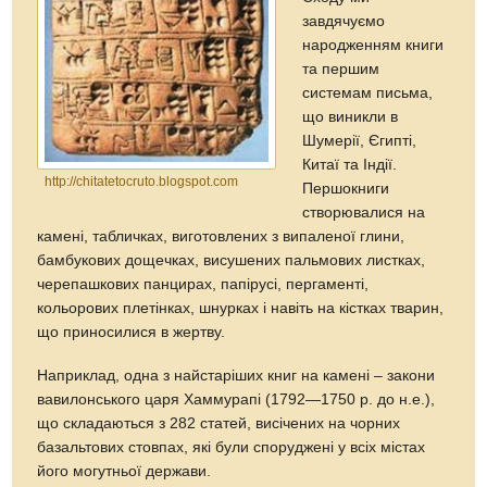
завдячуємо
народженням книги
та першим
системам письма,
що виникли в
Шумерії, Єгипті,
Китаї та Індії.
http://chitatetocruto.blogspot.com
Першокниги
створювалися на
камені, табличках, виготовлених з випаленої глини,
бамбукових дощечках, висушених пальмових листках,
черепашкових панцирах, папірусі, пергаменті,
кольорових плетінках, шнурках і навіть на кістках тварин,
що приносилися в жертву.
Наприклад, одна з найстаріших книг на камені – закони
вавилонського царя Хаммурапі (1792—1750 р. до н.е.),
що складаються з 282 статей, висічених на чорних
базальтових стовпах, які були споруджені у всіх містах
його могутньої держави.