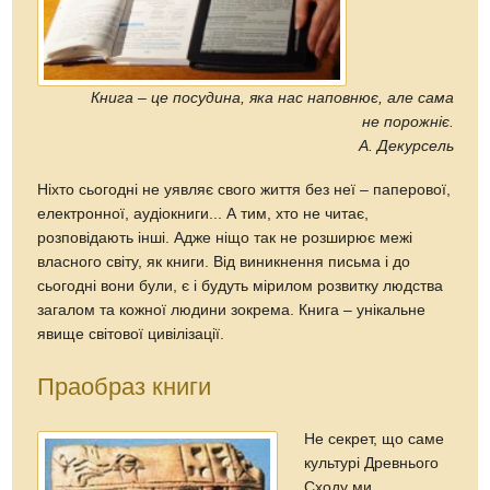
Книга – це посудина, яка нас наповнює, але сама
не порожніє.
А. Декурсель
Ніхто сьогодні не уявляє свого життя без неї – паперової,
електронної, аудіокниги... А тим, хто не читає,
розповідають інші. Адже ніщо так не розширює межі
власного світу, як книги. Від виникнення письма і до
сьогодні вони були, є і будуть мірилом розвитку людства
загалом та кожної людини зокрема. Книга – унікальне
явище світової цивілізації.
Праобраз книги
Не секрет, що саме
культурі Древнього
Сходу ми