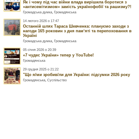
Як і чому під час війни влада вирішила боротися з
«антисемітизмом» замість українофобії та рашизму?!
Громадська думка
,
Громадянська
14 лютого 2026 о 17:47
Останній шлях Тараса Шевченка: плануємо заходи з
нагоди 165 роковин з дня памʼяті та перепоховання в
Україні
Громадська думка
,
Громадянська
05 січня 2026 о 20:39
«7 чудес України» тепер у YouTube!
Громадянська
29 грудня 2025 о 21:22
"Що я/ми зробив/ли для України: підсумки 2026 року
Громадянська
,
Суспільство