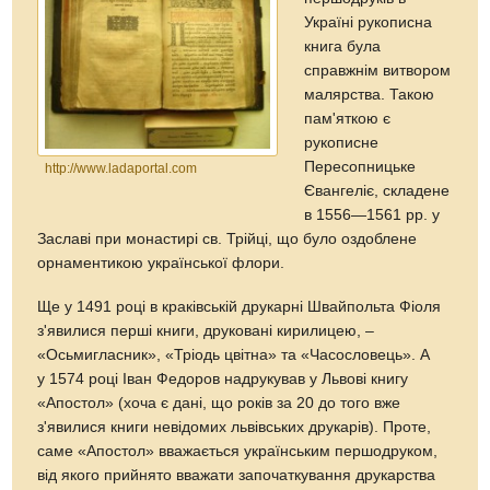
Україні рукописна
книга була
справжнім витвором
малярства. Такою
пам'яткою є
рукописне
Пересопницьке
http://www.ladaportal.com
Євангеліє, складене
в 1556—1561 рр. у
Заславі при монастирі св. Трійці, що було оздоблене
орнаментикою української флори.
Ще у 1491 році в краківській друкарні Швайпольта Фіоля
з'явилися перші книги, друковані кирилицею, –
«Осьмигласник», «Тріодь цвітна» та «Часословець». А
у 1574 році Іван Федоров надрукував у Львові книгу
«Апостол» (хоча є дані, що років за 20 до того вже
з'явилися книги невідомих львівських друкарів). Проте,
саме «Апостол» вважається українським першодруком,
від якого прийнято вважати започаткування друкарства