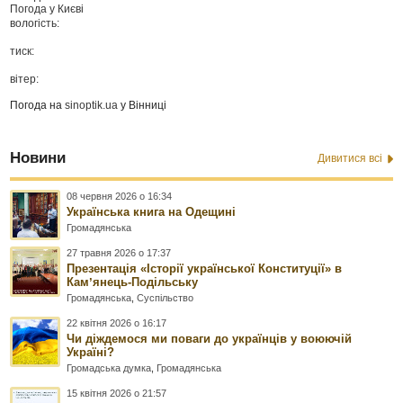
Погода у
Києві
вологість:
тиск:
вітер:
Погода на
sinoptik.ua
у Вінниці
Новини
Дивитися всі
08 червня 2026 о 16:34
Українська книга на Одещині
Громадянська
27 травня 2026 о 17:37
Презентація «Історії української Конституції» в
Камʼянець-Подільську
Громадянська
,
Суспільство
22 квітня 2026 о 16:17
Чи діждемося ми поваги до українців у воюючій
Україні?
Громадська думка
,
Громадянська
15 квітня 2026 о 21:57