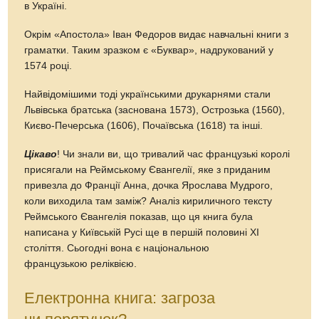
в Україні.
Окрім «Апостола» Іван Федоров видає навчальні книги з
граматки. Таким зразком є «Буквар», надрукований у
1574 році.
Найвідомішими тоді українськими друкарнями стали
Львівська братська (заснована 1573), Острозька (1560),
Києво-Печерська (1606), Почаївська (1618) та інші.
Цікаво
! Чи знали ви, що тривалий час французькі королі
присягали на Реймському Євангелії, яке з приданим
привезла до Франції Анна, дочка Ярослава Мудрого,
коли виходила там заміж? Аналіз кириличного тексту
Реймського Євангелія показав, що ця книга була
написана у Київській Русі ще в першій половині XI
століття. Сьогодні вона є національною
французькою реліквією.
Електронна книга: загроза