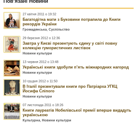
Пов’язані Новини
27 квітня 2011 о 19:32
Багатодітна мати з Буковини потрапила до Книги
рекордів України
Громадянська
,
Суспільство
29 березня 2012 о 12:36
Завтра у Києві презентують єдину у світі повну
колекцію гумористичних листівок
Новини культури
13 червня 2012 о 13:48
Українські книги здобули п’ять міжнародних нагород
Новини культури
10 грудня 2012 о 11:50
В Італії презентували книги про Патріарха УГКЦ
Йосифа Сліпого
Новини культури
07 листопада 2011 о 18:26
Книги лауреатів Нобелівської премії вперше видадуть
українською
Культурна
,
Новини культури