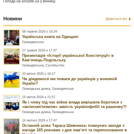
Погода на
sinoptik.ua
у Вінниці
Новини
Дивитися всі
08 червня 2026 о 16:34
Українська книга на Одещині
Громадянська
27 травня 2026 о 17:37
Презентація «Історії української Конституції» в
Камʼянець-Подільську
Громадянська
,
Суспільство
22 квітня 2026 о 16:17
Чи діждемося ми поваги до українців у воюючій
Україні?
Громадська думка
,
Громадянська
15 квітня 2026 о 21:57
Як і чому під час війни влада вирішила боротися з
«антисемітизмом» замість українофобії та рашизму?!
Громадська думка
,
Громадянська
14 лютого 2026 о 17:47
Останній шлях Тараса Шевченка: плануємо заходи з
нагоди 165 роковин з дня памʼяті та перепоховання в