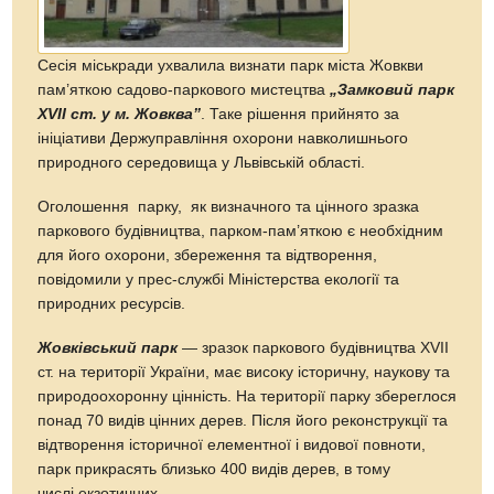
Сесія міськради ухвалила визнати парк міста Жовкви
пам’яткою садово-паркового мистецтва
„Замковий парк
XVII ст. у м. Жовква”
. Таке рішення прийнято за
ініціативи Держуправління охорони навколишнього
природного середовища у Львівській області.
Оголошення парку, як визначного та цінного зразка
паркового будівництва, парком-пам’яткою є необхідним
для його охорони, збереження та відтворення,
повідомили у прес-службі Міністерства екології та
природних ресурсів.
Жовківський парк
— зразок паркового будівництва XVII
ст. на території України, має високу історичну, наукову та
природоохоронну цінність. На території парку збереглося
понад 70 видів цінних дерев. Після його реконструкції та
відтворення історичної елементної і видової повноти,
парк прикрасять близько 400 видів дерев, в тому
числі екзотичних.