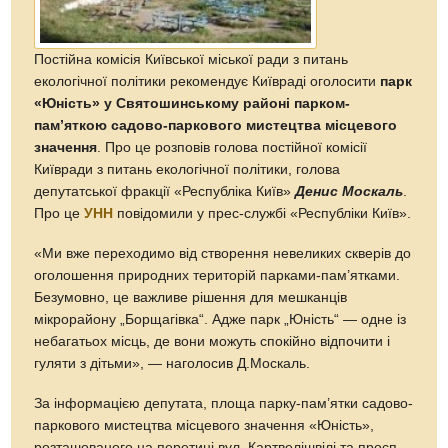
Постійна комісія Київської міської ради з питань
екологічної політики рекомендує Київраді оголосити
парк
«Юність» у Святошинському районі парком-
пам’яткою садово-паркового мистецтва місцевого
значення
. Про це розповів голова постійної комісії
Київради з питань екологічної політики, голова
депутатської фракції «Республіка Київ»
Денис Москаль
.
Про це
УНН
повідомили у прес-службі «Республіки Київ».
«Ми вже переходимо від створення невеликих скверів до
оголошення природних територій парками-пам’ятками.
Безумовно, це важливе рішення для мешканців
мікрорайону „Борщагівка“. Адже парк „Юність“ — одне із
небагатьох місць, де вони можуть спокійно відпочити і
гуляти з дітьми», — наголосив Д.Москаль.
За інформацією депутата, площа парку-пам’ятки садово-
паркового мистецтва місцевого значення «Юність»,
розташованого на перетині вул. Картвелішвілі та просп.