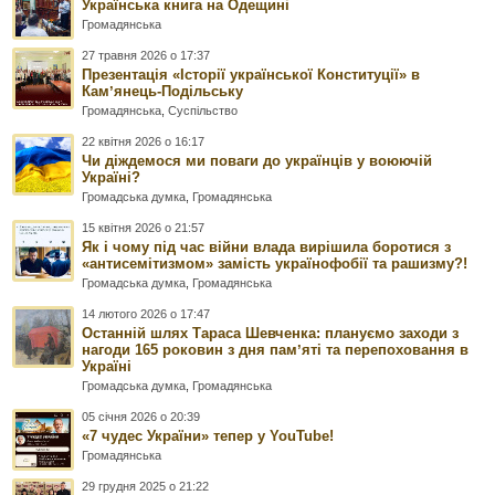
Українська книга на Одещині
Громадянська
27 травня 2026 о 17:37
Презентація «Історії української Конституції» в
Камʼянець-Подільську
Громадянська
,
Суспільство
22 квітня 2026 о 16:17
Чи діждемося ми поваги до українців у воюючій
Україні?
Громадська думка
,
Громадянська
15 квітня 2026 о 21:57
Як і чому під час війни влада вирішила боротися з
«антисемітизмом» замість українофобії та рашизму?!
Громадська думка
,
Громадянська
14 лютого 2026 о 17:47
Останній шлях Тараса Шевченка: плануємо заходи з
нагоди 165 роковин з дня памʼяті та перепоховання в
Україні
Громадська думка
,
Громадянська
05 січня 2026 о 20:39
«7 чудес України» тепер у YouTube!
Громадянська
29 грудня 2025 о 21:22