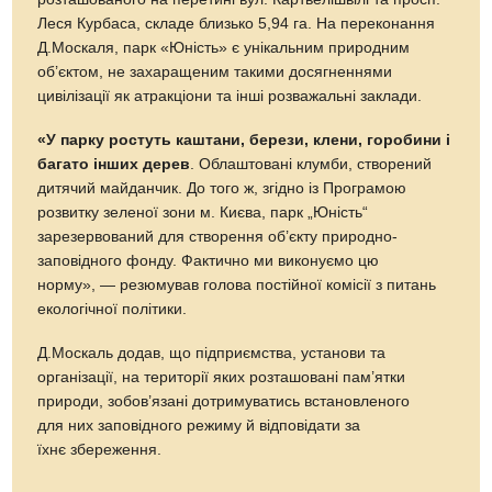
Леся Курбаса, складе близько 5,94 га. На переконання
Д.Москаля, парк «Юність» є унікальним природним
об’єктом, не захаращеним такими досягненнями
цивілізації як атракціони та інші розважальні заклади.
«У парку ростуть каштани, берези, клени, горобини і
багато інших дерев
. Облаштовані клумби, створений
дитячий майданчик. До того ж, згідно із Програмою
розвитку зеленої зони м. Києва, парк „Юність“
зарезервований для створення об’єкту природно-
заповідного фонду. Фактично ми виконуємо цю
норму», — резюмував голова постійної комісії з питань
екологічної політики.
Д.Москаль додав, що підприємства, установи та
організації, на території яких розташовані пам’ятки
природи, зобов’язані дотримуватись встановленого
для них заповідного режиму й відповідати за
їхнє збереження.