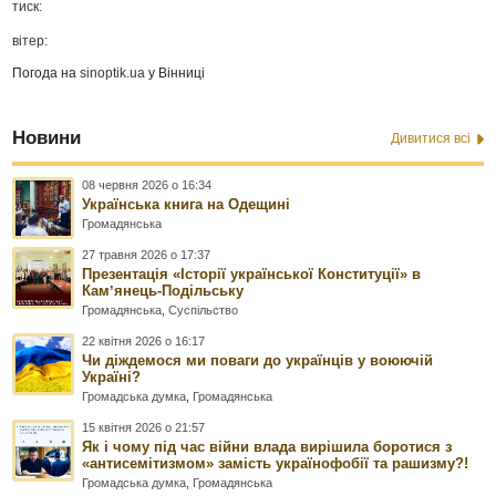
тиск:
вітер:
Погода на
sinoptik.ua
у Вінниці
Новини
Дивитися всі
08 червня 2026 о 16:34
Українська книга на Одещині
Громадянська
27 травня 2026 о 17:37
Презентація «Історії української Конституції» в
Камʼянець-Подільську
Громадянська
,
Суспільство
22 квітня 2026 о 16:17
Чи діждемося ми поваги до українців у воюючій
Україні?
Громадська думка
,
Громадянська
15 квітня 2026 о 21:57
Як і чому під час війни влада вирішила боротися з
«антисемітизмом» замість українофобії та рашизму?!
Громадська думка
,
Громадянська