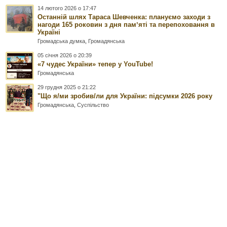
14 лютого 2026 о 17:47
Останній шлях Тараса Шевченка: плануємо заходи з
нагоди 165 роковин з дня памʼяті та перепоховання в
Україні
Громадська думка
,
Громадянська
05 січня 2026 о 20:39
«7 чудес України» тепер у YouTube!
Громадянська
29 грудня 2025 о 21:22
"Що я/ми зробив/ли для України: підсумки 2026 року
Громадянська
,
Суспільство