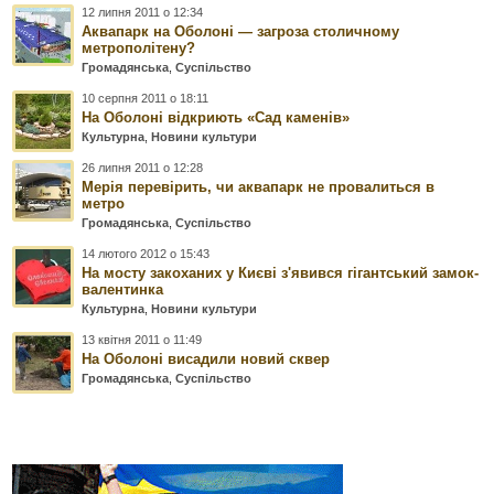
12 липня 2011 о 12:34
Аквапарк на Оболоні — загроза столичному
метрополітену?
Громадянська
,
Суспільство
10 серпня 2011 о 18:11
На Оболоні відкриють «Сад каменів»
Культурна
,
Новини культури
26 липня 2011 о 12:28
Мерія перевірить, чи аквапарк не провалиться в
метро
Громадянська
,
Суспільство
14 лютого 2012 о 15:43
На мосту закоханих у Києві з'явився гігантський замок-
валентинка
Культурна
,
Новини культури
13 квітня 2011 о 11:49
На Оболоні висадили новий сквер
Громадянська
,
Суспільство