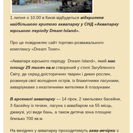
1 липня о 10.00 в Києві відбудеться
відкриття
найбільшого критого аквапарку у СНД «Аквапарку
юрського періоду Dream Island».
Про це повідомляє сайт торгово-розважального
комплексу «Dream Town».
«Аквапарк юрського періоду Dream Island», який
має
площу 25 тисяч кв.м
створений у стилі Загубленого
Світу, де серед доісторичних тварин і диких рослин,
розкинув свої володіння острів, із блакитними лагунами,
акваріумами з екзотичними жителями й плазунами.
В арсеналі аквапарку
— 14 гірок, 2 хвильових басейни,
3 басейну із течією, лагуна з аквабаром на 55 місць,
джакузі, усі види бань, а також дитяча зона площею
близько 700 кв.м.
На вихідних у аквапарку проходитимуть
аква-вечірки
з