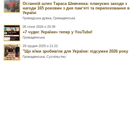
Останній шлях Тараса Шевченка: плануємо заходи з
нагоди 165 роковин з дня памʼяті та перепоховання в
Україні
Громадська думка
,
Громадянська
05 січня 2026 о 20:39
«7 чудес України» тепер у YouTube!
Громадянська
29 грудня 2025 о 21:22
"Що я/ми зробив/ли для України: підсумки 2026 року
Громадянська
,
Суспільство