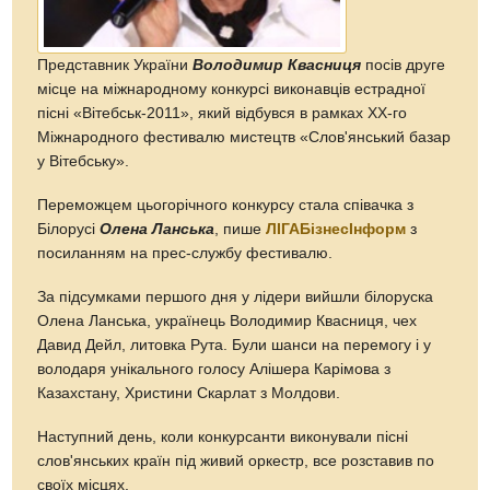
Представник України
Володимир Квасниця
посів друге
місце на міжнародному конкурсі виконавців естрадної
пісні «Вітебськ-2011», який відбувся в рамках ХХ-го
Міжнародного фестивалю мистецтв «Слов'янський базар
у Вітебську».
Переможцем цьогорічного конкурсу стала співачка з
Білорусі
Олена Ланська
, пише
ЛIГАБiзнесIнформ
з
посиланням на прес-службу фестивалю.
За підсумками першого дня у лідери вийшли білоруска
Олена Ланська, українець Володимир Квасниця, чех
Давид Дейл, литовка Рута. Були шанси на перемогу і у
володаря унікального голосу Алішера Карімова з
Казахстану, Христини Скарлат з Молдови.
Наступний день, коли конкурсанти виконували пісні
слов'янських країн під живий оркестр, все розставив по
своїх місцях.