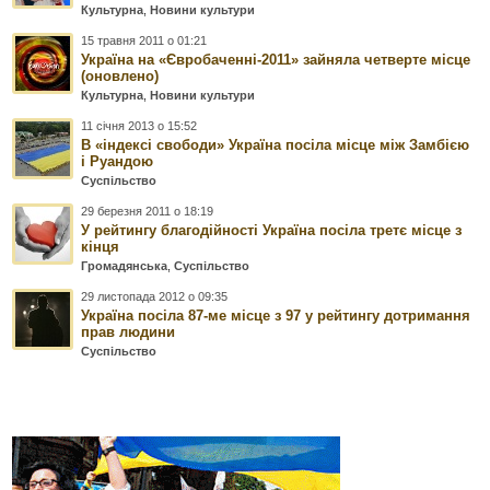
Культурна
,
Новини культури
15 травня 2011 о 01:21
Україна на «Євробаченні-2011» зайняла четверте місце
(оновлено)
Культурна
,
Новини культури
11 січня 2013 о 15:52
В «індексі свободи» Україна посіла місце між Замбією
і Руандою
Суспільство
29 березня 2011 о 18:19
У рейтингу благодійності Україна посіла третє місце з
кінця
Громадянська
,
Суспільство
29 листопада 2012 о 09:35
Україна посіла 87-ме місце з 97 у рейтингу дотримання
прав людини
Суспільство