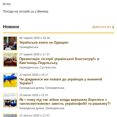
вітер:
Погода на
sinoptik.ua
у Вінниці
Новини
Дивитися всі
08 червня 2026 о 16:34
Українська книга на Одещині
Громадянська
27 травня 2026 о 17:37
Презентація «Історії української Конституції» в
Камʼянець-Подільську
Громадянська
,
Суспільство
22 квітня 2026 о 16:17
Чи діждемося ми поваги до українців у воюючій
Україні?
Громадська думка
,
Громадянська
15 квітня 2026 о 21:57
Як і чому під час війни влада вирішила боротися з
«антисемітизмом» замість українофобії та рашизму?!
Громадська думка
,
Громадянська
14 лютого 2026 о 17:47