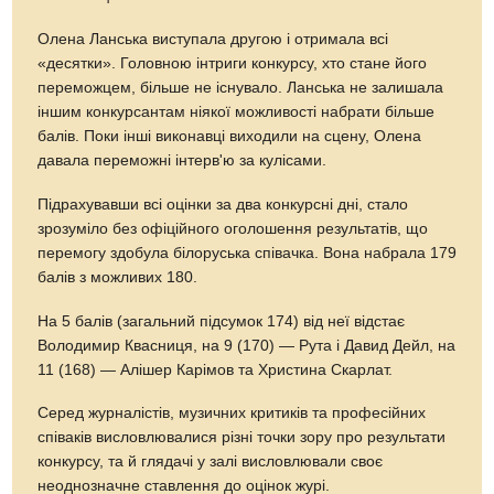
Олена Ланська виступала другою і отримала всі
«десятки». Головною інтриги конкурсу, хто стане його
переможцем, більше не існувало. Ланська не залишала
іншим конкурсантам ніякої можливості набрати більше
балів. Поки інші виконавці виходили на сцену, Олена
давала переможні інтерв'ю за кулісами.
Підрахувавши всі оцінки за два конкурсні дні, стало
зрозуміло без офіційного оголошення результатів, що
перемогу здобула білоруська співачка. Вона набрала 179
балів з можливих 180.
На 5 балів (загальний підсумок 174) від неї відстає
Володимир Квасниця, на 9 (170) — Рута і Давид Дейл, на
11 (168) — Алішер Карімов та Христина Скарлат.
Серед журналістів, музичних критиків та професійних
співаків висловлювалися різні точки зору про результати
конкурсу, та й глядачі у залі висловлювали своє
неоднозначне ставлення до оцінок журі.