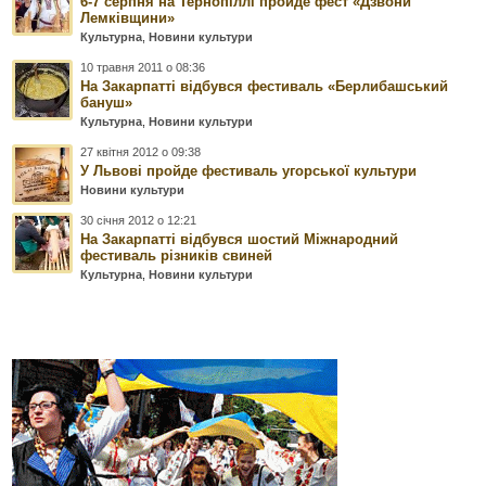
6-7 серпня на Тернопіллі пройде фест «Дзвони
Лемківщини»
Культурна
,
Новини культури
10 травня 2011 о 08:36
На Закарпатті відбувся фестиваль «Берлибашський
бануш»
Культурна
,
Новини культури
27 квітня 2012 о 09:38
У Львові пройде фестиваль угорської культури
Новини культури
30 січня 2012 о 12:21
На Закарпатті відбувся шостий Міжнародний
фестиваль різників свиней
Культурна
,
Новини культури