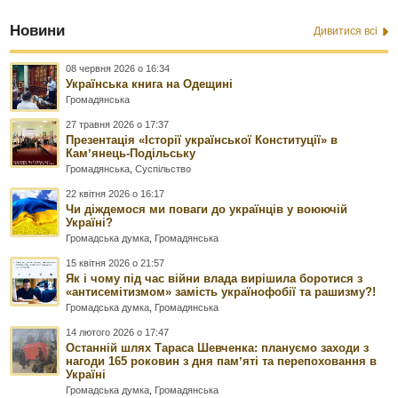
Новини
Дивитися всі
08 червня 2026 о 16:34
Українська книга на Одещині
Громадянська
27 травня 2026 о 17:37
Презентація «Історії української Конституції» в
Камʼянець-Подільську
Громадянська
,
Суспільство
22 квітня 2026 о 16:17
Чи діждемося ми поваги до українців у воюючій
Україні?
Громадська думка
,
Громадянська
15 квітня 2026 о 21:57
Як і чому під час війни влада вирішила боротися з
«антисемітизмом» замість українофобії та рашизму?!
Громадська думка
,
Громадянська
14 лютого 2026 о 17:47
Останній шлях Тараса Шевченка: плануємо заходи з
нагоди 165 роковин з дня памʼяті та перепоховання в
Україні
Громадська думка
,
Громадянська