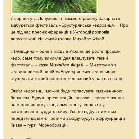
7 серпня у с. Лопухово Тячівського району Закарпаття
відбудеться фестиваль «Брустурянська кедровиця». Про
це під час прес-конференції в Ужгороді розповів
лопухівський сільський голова Михайло Фіцай.
«Тячівщина – одне з місць в Україні, де росте гірський
кедр, саме тому виникла ідея влаштувати такий
фестиваль, – каже
Михайло Фіцай
. – Ми готуємо з
кедру корисний напій ««Брустурянська кедровиця»,
скуштувати котрий зможе кожен охочий у нас на святі».
Окрім кедровиці, можна буде поласувати смажениною,
банушем. Будуть презентаційні покази – процес ткання
на старовинному ткацькому станку, сплав лісу,
виготовлення вурди та сиру. Усе це відбуватиметься
перед глядачами. Гостями заходу будуть афроукранці з
Києва – гурт «Чорнобривці».