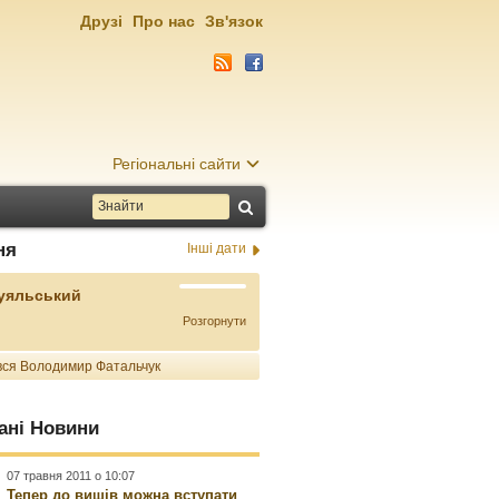
Друзі
Про нас
Зв'язок
Регіональні сайти
ня
Інші дати
Буяльський
Розгорнути
ся Володимир Фатальчук
ані Новини
07 травня 2011 о 10:07
Тепер до вишів можна вступати