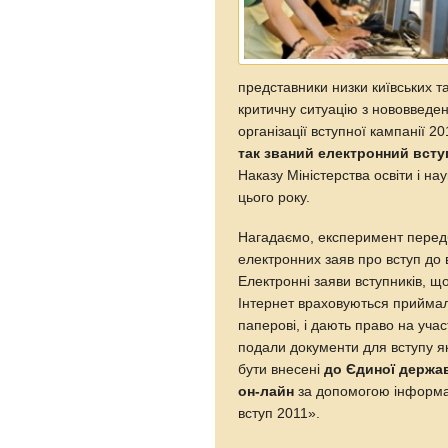
представники низки київських т
критичну ситуацію з нововведен
організації вступної кампанії 2
так званий електронний всту
Наказу Міністерства освіти і на
цього року.
Нагадаємо, експеримент перед
електронних заяв про вступ до в
Електронні заяви вступників, 
Інтернет враховуються приймал
паперові, і дають право на участ
подали документи для вступу як
бути внесені
до Єдиної держав
он-лайн
за допомогою інформа
вступ 2011».