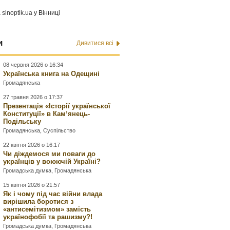
а
sinoptik.ua
у Вінниці
и
Дивитися всі
08 червня 2026 о 16:34
Українська книга на Одещині
Громадянська
27 травня 2026 о 17:37
Презентація «Історії української
Конституції» в Камʼянець-
Подільську
Громадянська
,
Суспільство
22 квітня 2026 о 16:17
Чи діждемося ми поваги до
українців у воюючій Україні?
Громадська думка
,
Громадянська
15 квітня 2026 о 21:57
Як і чому під час війни влада
вирішила боротися з
«антисемітизмом» замість
українофобії та рашизму?!
Громадська думка
,
Громадянська