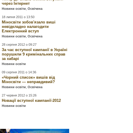
через Інтернет
Новини освіти
,
Освічена
18 липня 2011 о 13:50
Міносвіти зобов'язало виші
невідкладно налагодити
Електронний вступ
Новини освіти
,
Освічена
28 серпня 2012 о 09:27
За час вступної кампанії в Україні
порушили 9 кримінальних справ
за хабарі
Новини освіти
09 серпня 2011 о 14:36
«Чорний список» вишів від
Міносвіти — неправдивий?
Новини освіти
,
Освічена
27 червня 2012 о 15:26
Новації вступної кампанії-2012
Новини освіти