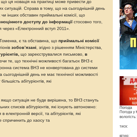
 що ця новація на практиці може привести до
х ситуацій. Справа в тому, що на сьогоднішній день
х чи інших обставин приймальні комісії, що
ноцінного доступу до інформації
стосовно того,
ся через «Електронний вступ 2011».
Томенка, є та обставина, що
приймальні комісії
гіонів
зобов’язані
, згідно з рішенням Міністерства,
урієнтів,
що зареєструвалися письмово,
в
чи те, що технічні можливості багатьох ВНЗ є
тронна система ВНЗ не конвертована до системи
а сьогоднішній день не має технічної можливості
ільшість абітурієнтів, які
якщо ситуація не буде вирішена, то ВНЗ стануть
их списків абітурієнтів, які існують автономно:
Погода
Погода у
 в електронній версії, та абітурієнтів, які
вологість:
е спричинить до хаосу та
тиск:
вітер: