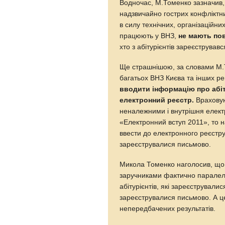
Водночас, М.Томенко зазначив,
надзвичайно гострих конфліктни
в силу технічних, організаційни
працюють у ВНЗ,
не мають пов
хто з абітурієнтів зареєстрував
Ще страшнішою, за словами М.
багатьох ВНЗ Києва та інших ре
вводити інформацію про абіт
електронний реєстр.
Враховую
неналежними і внутрішня елек
«Електронний вступ 2011», то н
ввести до електронного реєстру б
зареєструвалися письмово.
Микола Томенко наголосив, що 
заручниками фактично паралельн
абітурієнтів, які зареєструвалися
зареєструвалися письмово. А ц
непередбачених результатів.