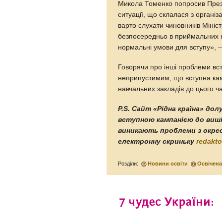
Микола Томенко попросив Прези
ситуації, що склалася з органі
варто слухати чиновників Мініст
безпосередньо в приймальних к
нормальні умови для вступу», 
Говорячи про інші проблеми вст
неприпустимим, що вступна кам
навчальних закладів до цього ч
P.S. Сайт «Рідна країна» до
вступною кампанією до виші
виникають проблеми з окрес
електронну скриньку
redakt
Розділи:
Новини освіти
Освічен