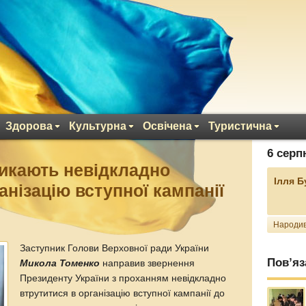
Здорова
Культурна
Освічена
Туристична
6 серп
икають невідкладно
Ілля 
анізацію вступної кампанії
Народив
Заступник Голови Верховної ради України
Пов’яз
Микола Томенко
направив звернення
Президенту України з проханням невідкладно
втрутитися в організацію вступної кампанії до