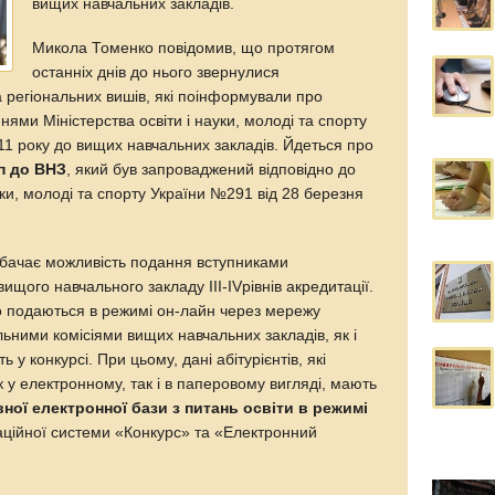
вищих навчальних закладів.
Микола Томенко повідомив, що протягом
останніх днів до нього звернулися
а регіональних вишів, які поінформували про
нями Міністерства освіти і науки, молоді та спорту
011 року до вищих навчальних закладів. Йдеться про
п до ВНЗ
, який був запроваджений відповідно до
уки, молоді та спорту України №291 від 28 березня
бачає можливість подання вступниками
ищого навчального закладу ІІІ-ІVрівнів акредитації.
що подаються в режимі он-лайн через мережу
ьними комісіями вищих навчальних закладів, як і
ь у конкурсі. При цьому, дані абітурієнтів, які
 у електронному, так і в паперовому вигляді, мають
ної електронної бази з питань освіти в режимі
ційної системи «Конкурс» та «Електронний