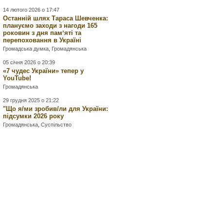
14 лютого 2026 о 17:47
Останній шлях Тараса Шевченка:
плануємо заходи з нагоди 165
роковин з дня памʼяті та
перепоховання в Україні
Громадська думка
,
Громадянська
05 січня 2026 о 20:39
«7 чудес України» тепер у
YouTube!
Громадянська
29 грудня 2025 о 21:22
"Що я/ми зробив/ли для України:
підсумки 2026 року
Громадянська
,
Суспільство