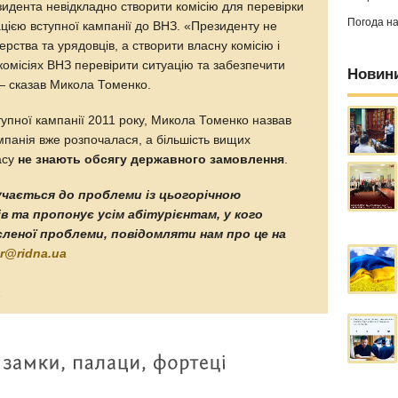
дента невідкладно створити комісію для перевірки
Погода н
зацією вступної кампанії до ВНЗ. «Президенту не
ерства та урядовців, а створити власну комісію і
омісіях ВНЗ перевірити ситуацію та забезпечити
Новин
— сказав Микола Томенко.
упної кампанії 2011 року, Микола Томенко назвав
панія вже розпочалася, а більшість вищих
асу
не знають обсягу державного замовлення
.
лучається до проблеми із цьогорічною
в та пропонує усім абітурієнтам, у кого
леної проблеми, повідомляти нам про це на
or@ridna.ua
а