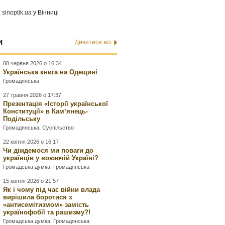
а
sinoptik.ua
у Вінниці
и
Дивитися всі
08 червня 2026 о 16:34
Українська книга на Одещині
Громадянська
27 травня 2026 о 17:37
Презентація «Історії української
Конституції» в Камʼянець-
Подільську
Громадянська
,
Суспільство
22 квітня 2026 о 16:17
Чи діждемося ми поваги до
українців у воюючій Україні?
Громадська думка
,
Громадянська
15 квітня 2026 о 21:57
Як і чому під час війни влада
вирішила боротися з
«антисемітизмом» замість
українофобії та рашизму?!
Громадська думка
,
Громадянська