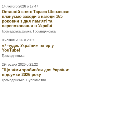
14 лютого 2026 о 17:47
Останній шлях Тараса Шевченка:
плануємо заходи з нагоди 165
роковин з дня памʼяті та
перепоховання в Україні
Громадська думка
,
Громадянська
05 січня 2026 о 20:39
«7 чудес України» тепер у
YouTube!
Громадянська
29 грудня 2025 о 21:22
"Що я/ми зробив/ли для України:
підсумки 2026 року
Громадянська
,
Суспільство