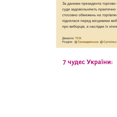
За даними президента торгово
суди задовольняють практично у
стосовно обмежень на торгівлю
піднялася перед місцевими ви
про виборців, а наслідки їх ні
Джерело:
ТСН
Розділи:
Громадянська
Суспільс