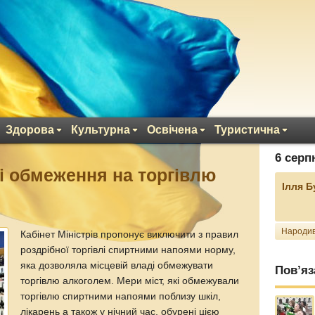
Здорова
Культурна
Освічена
Туристична
6 серп
сі обмеження на торгівлю
Ілля 
Народив
Кабінет Міністрів пропонує виключити з правил
роздрібної торгівлі спиртними напоями норму,
яка дозволяла місцевій владі обмежувати
Пов’яз
торгівлю алкоголем. Мери міст, які обмежували
торгівлю спиртними напоями поблизу шкіл,
лікарень а також у нічний час, обурені цією