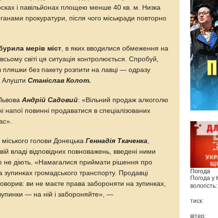
осках і павільйонах площею менше 40 кв. м. Низка
ганами прокуратури, після чого міськради повторно
бурила мерів міст
, в яких вводилися обмеження на
всьому світі ця ситуація контролюється. Спробуй,
з пляшки без пакету розпити на лавці — одразу
р Алушти
Станіслав Колот.
 Львова
Андрій Садовий
: «Вільний продаж алкоголю
ні напої повинні продаватися в спеціалізованих
ас».
 міського голови Донецька
Геннадія Ткаченка
,
евій владі відповідних повноважень, введені ними
 не діють. «Намагалися приймати рішення про
Погода
на зупинках громадського транспорту. Продавці
Погода у
 говорив: ви не маєте права забороняти на зупинках,
вологість:
 зупинки — на ній і забороняйте», —
тиск:
вітер: