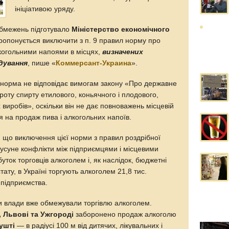
ініціативою уряду.
обмежень підготувало
Міністерство економічного
пропонується виключити з п. 9 правил норму про
лкогольними напоями в місцях,
в
изначених
дування
, пише «
Коммерсант-Украина
».
ця норма не відповідає вимогам закону «Про державне
оту спирту етилового, коньячного і плодового,
 виробів», оскільки він не дає повноважень місцевій
 на продаж пива і алкогольних напоїв.
 що виключення цієї норми з правил роздрібної
 усуне конфлікти між підприємцями і місцевими
уток торговців алкоголем і, як наслідок, бюджетні
ту, в Україні торгують алкоголем 21,8 тис.
 підприємства.
ни влади вже обмежували торгівлю алкоголем.
, Львові та Ужгороді
заборонено продаж алкоголю
ушті
— в радіусі 100 м від дитячих, лікувальних і