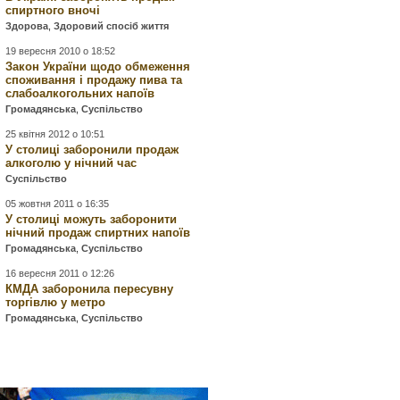
спиртного вночі
Здорова
,
Здоровий спосіб життя
19 вересня 2010 о 18:52
Закон України щодо обмеження
споживання і продажу пива та
слабоалкогольних напоїв
Громадянська
,
Суспільство
25 квітня 2012 о 10:51
У столиці заборонили продаж
алкоголю у нічний час
Суспільство
05 жовтня 2011 о 16:35
У столиці можуть заборонити
нічний продаж спиртних напоїв
Громадянська
,
Суспільство
16 вересня 2011 о 12:26
КМДА заборонила пересувну
торгівлю у метро
Громадянська
,
Суспільство