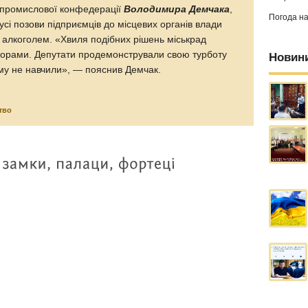
-промислової конфедерації
Володимира Демчака
,
Погода н
сі позови підприємців до місцевих органів влади
 алкоголем. «Хвиля подібних рішень міськрад
борами. Депутати продемонстрували свою турботу
Новин
чому не навчили», — пояснив Демчак.
тво