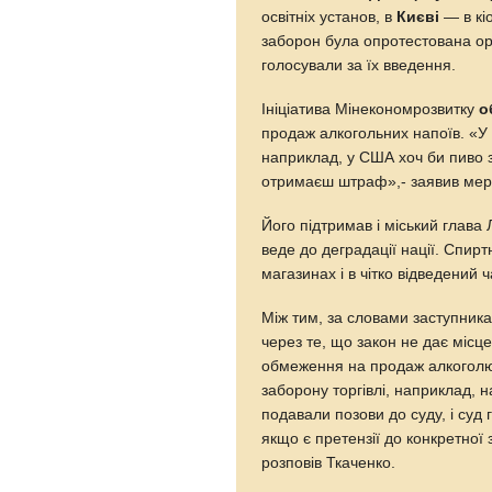
освітніх установ, в
Києві
— в кі
заборон була опротестована ор
голосували за їх введення.
Ініціатива Мінекономрозвитку
о
продаж алкогольних напоїв. «У 
наприклад, у США хоч би пиво 
отримаєш штраф»,- заявив ме
Його підтримав і міський глава
веде до деградації нації. Спирт
магазинах і в чітко відведений ч
Між тим, за словами заступника
через те, що закон не дає місц
обмеження на продаж алкоголю
заборону торгівлі, наприклад, 
подавали позови до суду, і суд
якщо є претензії до конкретної
розповів Ткаченко.