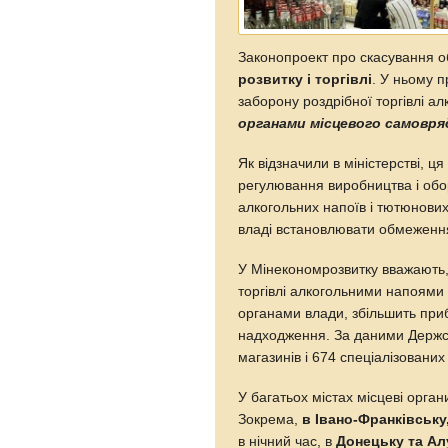
Законопроект про скасування 
розвитку і торгівлі
. У ньому 
заборону роздрібної торгівлі а
органами місцевого самовря
Як відзначили в міністерстві, 
регулювання виробництва і обор
алкогольних напоїв і тютюнових
владі встановлювати обмеження
У Мінекономрозвитку вважають,
торгівлі алкогольними напоями
органами влади, збільшить приб
надходження. За даними Держста
магазинів і 674 спеціалізованих
У багатьох містах місцеві орга
Зокрема,
в Івано-Франківську
в нічний час, в
Донецьку та Ал