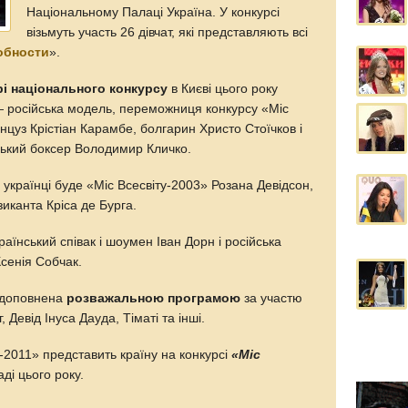
Національному Палаці Україна. У конкурсі
візьмуть участь 26 дівчат, які представляють всі
обности
».
і національного конкурсу
в Києві цього року
— російська модель, переможниця конкурсу «Міс
цуз Крістіан Карамбе, болгарин Христо Стоїчков і
нський боксер Володимир Кличко.
українці буде «Міс Всесвіту-2003» Розана Девідсон,
зиканта Кріса де Бурга.
раїнський співак і шоумен Іван Дорн і російська
Ксенія Собчак.
 доповнена
розважальною програмою
за участю
, Девід Інуса Дауда, Тіматі та інші.
2011» представить країну на конкурсі
«Міс
ді цього року.