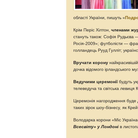
області України, пишуть «
Подр
Крім Періс Хілтон,
членами жур
стануть також: Софія Рудьєва 
Росія-2009»; футболісти — фран
голландець Рууд Гулліт; украї
Вручати корону
найкрасивішій 
дочка відомого ірландського му
Ведучими церемонії
будуть ук
телеведуча та світська левиця 
Церемонія нагородження буде
таких зірок шоу-бізнесу, як Крейг
Володарка корони «Міс Україна-
Всесвіту» у Лондоні
в листопа