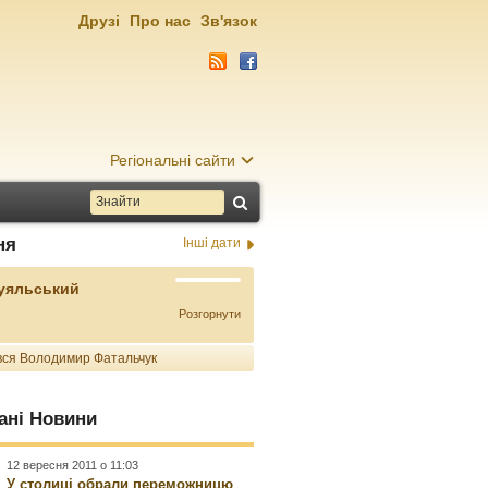
Друзі
Про нас
Зв'язок
Регіональні сайти
ня
Інші дати
Буяльський
Розгорнути
ся Володимир Фатальчук
ані Новини
12 вересня 2011 о 11:03
У столиці обрали переможницю