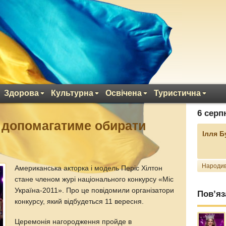
Здорова
Культурна
Освічена
Туристична
6 серп
1 допомагатиме обирати
Ілля 
Народив
Американська акторка і модель Періс Хілтон
стане членом журі національного конкурсу «Міс
Україна-2011». Про це повідомили організатори
Пов’яз
конкурсу, який відбудеться 11 вересня.
Церемонія нагородження пройде в