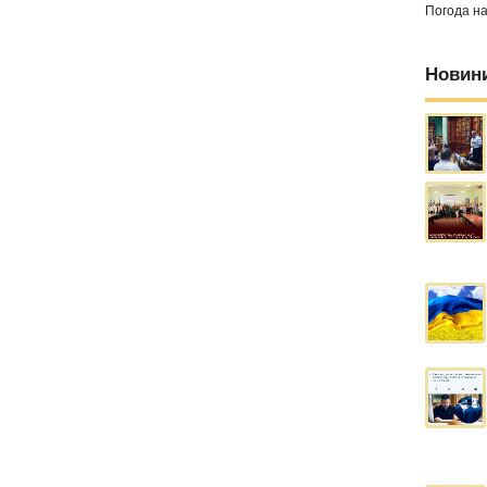
Погода н
Новин