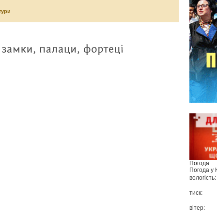
тури
Погода
Погода у
вологість:
тиск:
вітер: