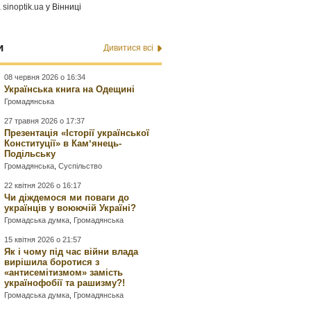
а
sinoptik.ua
у Вінниці
и
Дивитися всі
08 червня 2026 о 16:34
Українська книга на Одещині
Громадянська
27 травня 2026 о 17:37
Презентація «Історії української
Конституції» в Камʼянець-
Подільську
Громадянська
,
Суспільство
22 квітня 2026 о 16:17
Чи діждемося ми поваги до
українців у воюючій Україні?
Громадська думка
,
Громадянська
15 квітня 2026 о 21:57
Як і чому під час війни влада
вирішила боротися з
«антисемітизмом» замість
українофобії та рашизму?!
Громадська думка
,
Громадянська