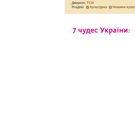
Джерело:
ТСН
Розділи:
Культурна
Новини куль