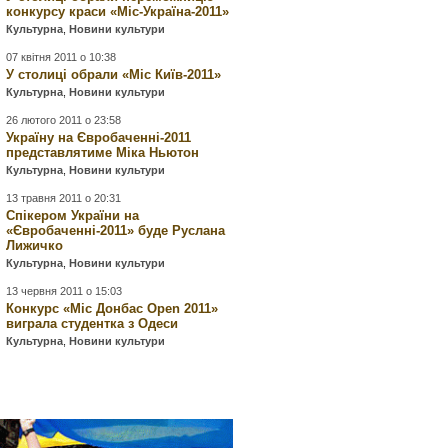
конкурсу краси «Міс-Україна-2011»
Культурна
,
Новини культури
07 квітня 2011 о 10:38
У столиці обрали «Міс Київ-2011»
Культурна
,
Новини культури
26 лютого 2011 о 23:58
Україну на Євробаченні-2011
представлятиме Міка Ньютон
Культурна
,
Новини культури
13 травня 2011 о 20:31
Спікером України на
«Євробаченні-2011» буде Руслана
Лижичко
Культурна
,
Новини культури
13 червня 2011 о 15:03
Конкурс «Міс Донбас Open 2011»
виграла студентка з Одеси
Культурна
,
Новини культури