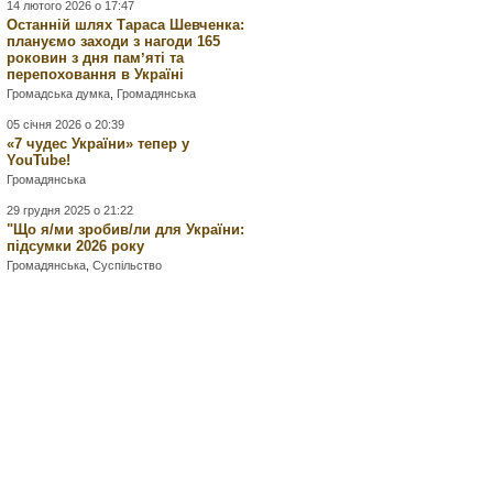
14 лютого 2026 о 17:47
Останній шлях Тараса Шевченка:
плануємо заходи з нагоди 165
роковин з дня памʼяті та
перепоховання в Україні
Громадська думка
,
Громадянська
05 січня 2026 о 20:39
«7 чудес України» тепер у
YouTube!
Громадянська
29 грудня 2025 о 21:22
"Що я/ми зробив/ли для України:
підсумки 2026 року
Громадянська
,
Суспільство